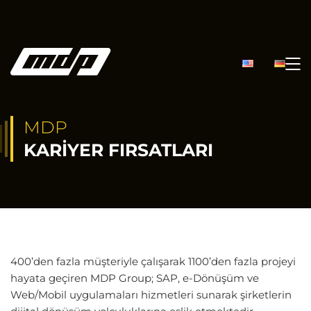
MDP
KARIYER FIRSATLARI
400’den fazla müşteriyle çalışarak 1100’den fazla projeyi
hayata geçiren MDP Group; SAP, e-Dönüşüm ve
Web/Mobil uygulamaları hizmetleri sunarak şirketlerin