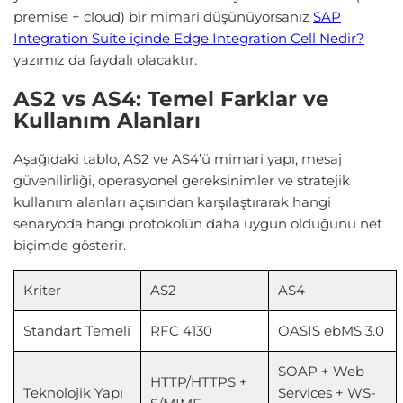
premise + cloud) bir mimari düşünüyorsanız
SAP
Integration Suite içinde Edge Integration Cell Nedir?
yazımız da faydalı olacaktır.
AS2 vs AS4: Temel Farklar ve
Kullanım Alanları
Aşağıdaki tablo, AS2 ve AS4’ü mimari yapı, mesaj
güvenilirliği, operasyonel gereksinimler ve stratejik
kullanım alanları açısından karşılaştırarak hangi
senaryoda hangi protokolün daha uygun olduğunu net
biçimde gösterir.
Kriter
AS2
AS4
Standart Temeli
RFC 4130
OASIS ebMS 3.0
SOAP + Web
HTTP/HTTPS +
Teknolojik Yapı
Services + WS-