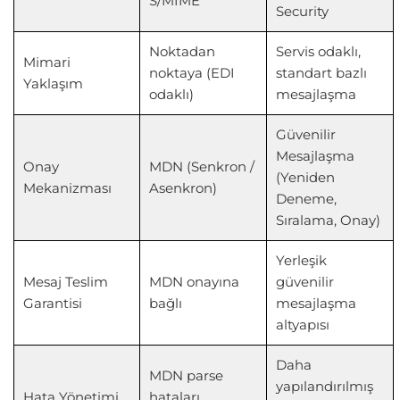
S/MIME
Security
Noktadan
Servis odaklı,
Mimari
noktaya (EDI
standart bazlı
Yaklaşım
odaklı)
mesajlaşma
Güvenilir
Mesajlaşma
Onay
MDN (Senkron /
(Yeniden
Mekanizması
Asenkron)
Deneme,
Sıralama, Onay)
Yerleşik
Mesaj Teslim
MDN onayına
güvenilir
Garantisi
bağlı
mesajlaşma
altyapısı
Daha
MDN parse
yapılandırılmış
Hata Yönetimi
hataları