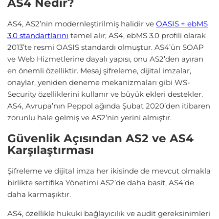
AS4 Nedir?
AS4, AS2’nin modernleştirilmiş halidir ve
OASIS + ebMS
3.0 standartlarını
temel alır; AS4, ebMS 3.0 profili olarak
2013’te resmi OASIS standardı olmuştur. AS4’ün SOAP
ve Web Hizmetlerine dayalı yapısı, onu AS2’den ayıran
en önemli özelliktir. Mesaj şifreleme, dijital imzalar,
onaylar, yeniden deneme mekanizmaları gibi WS-
Security özelliklerini kullanır ve büyük ekleri destekler.
AS4, Avrupa’nın Peppol ağında Şubat 2020’den itibaren
zorunlu hale gelmiş ve AS2’nin yerini almıştır.
Güvenlik Açısından AS2 ve AS4
Karşılaştırması
Şifreleme ve dijital imza her ikisinde de mevcut olmakla
birlikte sertifika Yönetimi AS2’de daha basit, AS4’de
daha karmaşıktır.
AS4, özellikle hukuki bağlayıcılık ve audit gereksinimleri