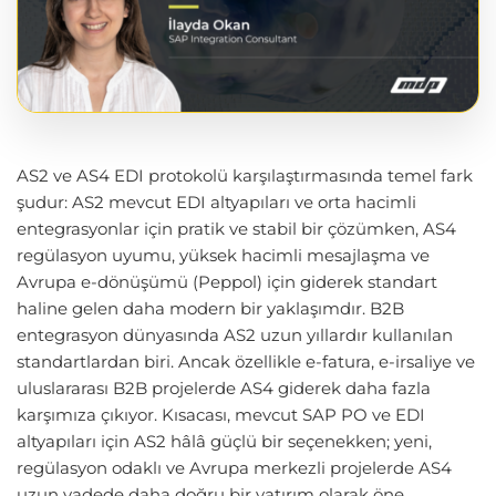
AS2 ve AS4 EDI protokolü karşılaştırmasında temel fark
şudur: AS2 mevcut EDI altyapıları ve orta hacimli
entegrasyonlar için pratik ve stabil bir çözümken, AS4
regülasyon uyumu, yüksek hacimli mesajlaşma ve
Avrupa e-dönüşümü (Peppol) için giderek standart
haline gelen daha modern bir yaklaşımdır. B2B
entegrasyon dünyasında AS2 uzun yıllardır kullanılan
standartlardan biri. Ancak özellikle e-fatura, e-irsaliye ve
uluslararası B2B projelerde AS4 giderek daha fazla
karşımıza çıkıyor. Kısacası, mevcut SAP PO ve EDI
altyapıları için AS2 hâlâ güçlü bir seçenekken; yeni,
regülasyon odaklı ve Avrupa merkezli projelerde AS4
uzun vadede daha doğru bir yatırım olarak öne