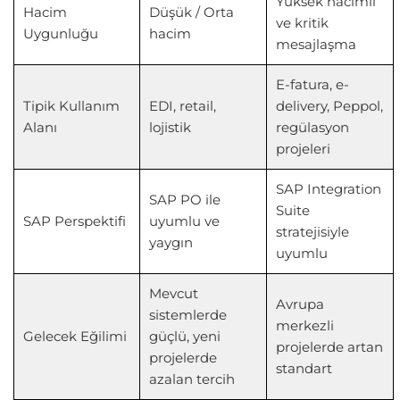
Yüksek hacimli
Hacim
Düşük / Orta
ve kritik
Uygunluğu
hacim
mesajlaşma
E-fatura, e-
Tipik Kullanım
EDI, retail,
delivery, Peppol,
Alanı
lojistik
regülasyon
projeleri
SAP Integration
SAP PO ile
Suite
SAP Perspektifi
uyumlu ve
stratejisiyle
yaygın
uyumlu
Mevcut
Avrupa
sistemlerde
merkezli
Gelecek Eğilimi
güçlü, yeni
projelerde artan
projelerde
standart
azalan tercih