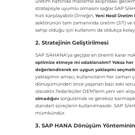
üretim hattında malzeme akışındaki gecikme
stratejisiyle uyumlu olmasını sağlar.SAP S/4H
hızlı karşılayabilir.Örneğin,
Yeni Nesil Üretim
sektörünün tam zamanında üretim (JIT) ve tam
sahip olduğu için kullanımı da oldukça kolayd
2. Stratejinin Geliştirilmesi
SAP S/4HANA’ya geçişte en önemli karar nok
optimize etmeye mi odaklanalım? Yoksa her i
değerlendirerek en uygun yaklaşımı seçmeli
yaklaşımın amacı, kullanıcıların her zaman 
dönüşümünden önce yaşanan bazı eski sorunla
olacaktır.Tedarikçiler OEM’lerin yeni veri a
sorgulamak ve gereksiz karmaşıkl
olmadığını
standart süreçlerin kullanılmasıdır. SAP S/4
mümkündür.
3. SAP HANA Dönüşüm Yönteminin 