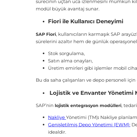
sürecinin uçtan uca izlenmesini mümkün kılar
modül büyük avantaj sunar.
Fiori ile Kullanıcı Deneyimi
, kullanıcıların karmaşık SAP aray
SAP Fiori
sürelerini azaltır hem de günlük operasyonel
Stok sorgulama,
Satın alma onayları,
Üretim emirleri gibi işlemler mobil ciha
Bu da saha çalışanları ve depo personeli için c
Lojistik ve Envanter Yönetimi 
SAP’nin
, teda
lojistik entegrasyon modülleri
Nakliye
Yönetimi (TM)
Nakliye planlama
:
Genişletilmiş Depo Yönetimi (EWM):
De
idealdir.