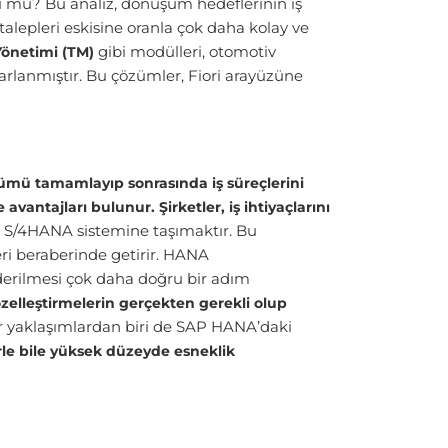
u mu? Bu analiz, dönüşüm hedeflerinin iş
talepleri eskisine oranla çok daha kolay ve
gibi modülleri, otomotiv
önetimi (TM)
sarlanmıştır. Bu çözümler, Fiori arayüzüne
mü tamamlayıp sonrasında iş süreçlerini
avantajları bulunur. Şirketler, iş ihtiyaçlarını
AP S/4HANA sistemine taşımaktır. Bu
ri beraberinde getirir. HANA
derilmesi çok daha doğru bir adım
özelleştirmelerin gerçekten gerekli olup
r yaklaşımlardan biri de SAP HANA’daki
erle bile yüksek düzeyde esneklik