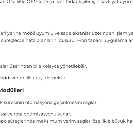
. Özellikle OEM’lerle çalışan tedarikçiler için sevkiyat uy
üzleri yerine mobil uyumlu ve sade ekranlar üzerinden işlem 
 süreçlerde hata oranlarını düşürür.Fiori tabanlı uygulamalar
zlar üzerinden bile kolayca yönetilebilir.
iddi verimlilik artışı demektir.
Modülleri
rik sürecinin otomasyona geçirilmesini sağlar:
sı ve rota optimizasyonu sunar.
po süreçlerinde maksimum verim sağlar, özellikle büyük haci