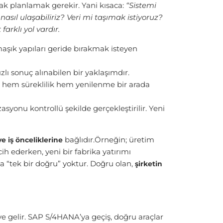
ak planlamak gerekir. Yani kısaca:
“Sistemi
asıl ulaşabiliriz? Veri mi taşımak istiyoruz?
arklı yol vardır.
şık yapıları geride bırakmak isteyen
lı sonuç alınabilen bir yaklaşımdır.
ece hem süreklilik hem yenilenme bir arada
zasyonu kontrollü şekilde gerçekleştirilir. Yeni
bağlıdır.Örneğin; üretim
 iş önceliklerine
ih ederken, yeni bir fabrika yatırımı
da “tek bir doğru” yoktur. Doğru olan,
şirketin
 gelir. SAP S/4HANA’ya geçiş, doğru araçlar