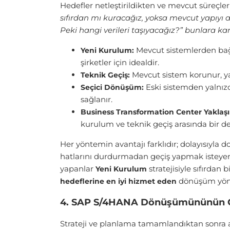
Hedefler netleştirildikten ve mevcut süreçl
sıfırdan mı kuracağız, yoksa mevcut yapıyı ak
Peki hangi verileri taşıyacağız?” bunlara k
Mevcut sistemlerden bağı
Yeni Kurulum:
şirketler için idealdir.
Mevcut sistem korunur, yal
Teknik
Geçiş:
Eski sistemden yalnızca
Seçici Dönüşüm:
sağlanır.
Business Transformation Center Yaklaşı
kurulum ve teknik geçiş arasında bir d
Her yöntemin avantajı farklıdır; dolayısıyla 
hatlarını durdurmadan geçiş yapmak isteyen 
yapanlar
stratejisiyle sıfırdan
Yeni Kurulum
dönüşüm yönt
hedeflerine en iyi hizmet eden
4. SAP S/4HANA Dönüşümününün Ge
Strateji ve planlama tamamlandıktan sonra 