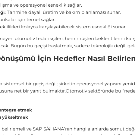
ışma ve operasyonel esneklik sağlar.
Tahmine dayalı üretim ve bakım planlaması sunar.
ği:
abrikalar için temel sağlar.
klilikleri kolayca karşılayabilecek sistem esnekliği sunar.
eyen otomotiv tedarikçileri, hem müşteri beklentilerini ka
acak. Bugün bu geçişi başlatmak, sadece teknolojik değil, gele
önüşümü İçin Hedefler Nasıl Belirle
istemsel bir geçiş değil; şirketin operasyonel yapısını yenid
suna net bir yanıt bulmaktır.Otomotiv sektöründe bu “neden”
a entegre etmek
nı yükseltmek
 belirlemeli ve SAP S/4HANA’nın hangi alanlarda somut değe