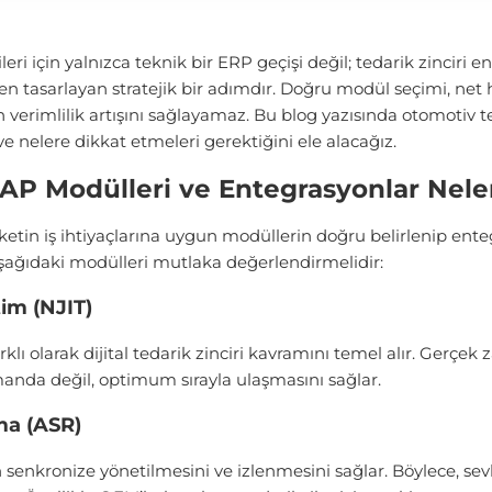
 için yalnızca teknik bir ERP geçişi değil; tedarik zinciri 
den tasarlayan stratejik bir adımdır. Doğru modül seçimi, 
 verimlilik artışını sağlayamaz.
Bu blog yazısında otomotiv te
ve nelere dikkat etmeleri gerektiğini ele alacağız.
AP Modülleri ve Entegrasyonlar Nele
tin iş ihtiyaçlarına uygun modüllerin doğru belirlenip ente
şağıdaki modülleri mutlaka değerlendirmelidir:
im (NJIT)
klı olarak dijital tedarik zinciri kavramını temel alır. Gerçe
anda değil, optimum sırayla ulaşmasını sağlar.
ma (ASR)
n senkronize yönetilmesini ve izlenmesini sağlar. Böylece, sev