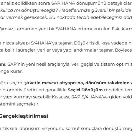
er analiz edildikten sonra SAP HANA dönüşümünü detaylı olar
ıllıca mı dönüştüreceğiz? Hedeflerimize güvenli bir şekilde n
arar vermek gerekecek.
Bu noktada tercih edebileceğiniz dört f
msız, tamamen yeni bir S/4HANA ortamı kurulur. Eski karma
nızca altyapı S/4HANA’ya taşınır. Düşük riskli, kısa vadede hız
 belirli süreçler, veriler veya yapılandırmalar taşınır. Böyl
SAP’nin yeni nesil araçlarıyla, veri geçişi ve sistem optimi
mı:
enge kurar.
doğru seçim,
şirketin mevcut altyapısına, dönüşüm takvimine ve
otomotiv üreticileri genellikle
modelini terc
Seçici Dönüşüm
 bir yapı kurmayı seçebilir.Kısacası, SAP S/4HANA’ya giden yol
emini seçmektir.
rçekleştirilmesi
artık sıra, dönüşüm vizyonunu somut sonuçlara dönüştürmeye