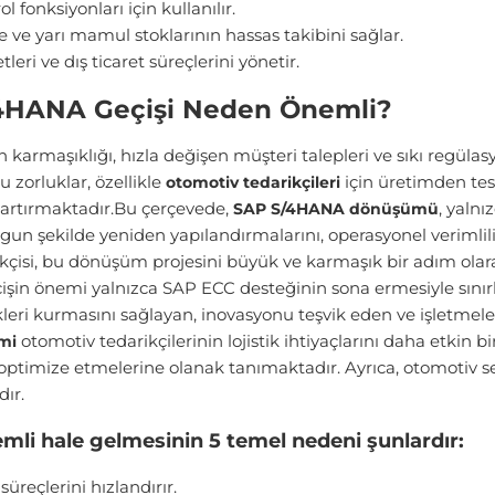
fonksiyonları için kullanılır.
 yarı mamul stoklarının hassas takibini sağlar.
ri ve dış ticaret süreçlerini yönetir.
/4HANA Geçişi Neden Önemli?
nin karmaşıklığı, hızla değişen müşteri talepleri ve sıkı regül
 zorluklar, özellikle
için üretimden tes
otomotiv tedarikçileri
ı artırmaktadır.Bu çerçevede,
, yaln
SAP S/4HANA dönüşümü
gun şekilde yeniden yapılandırmalarını, operasyonel verimliliği
kçisi, bu dönüşüm projesini büyük ve karmaşık bir adım ola
işin önemi yalnızca SAP ECC desteğinin sona ermesiyle sınırl
rlikleri kurmasını sağlayan, inovasyonu teşvik eden ve işletmel
otomotiv tedarikçilerinin lojistik ihtiyaçlarını daha etkin b
emi
ptimize etmelerine olanak tanımaktadır. Ayrıca, otomotiv se
ır.
li hale gelmesinin 5 temel nedeni şunlardır:
üreçlerini hızlandırır.