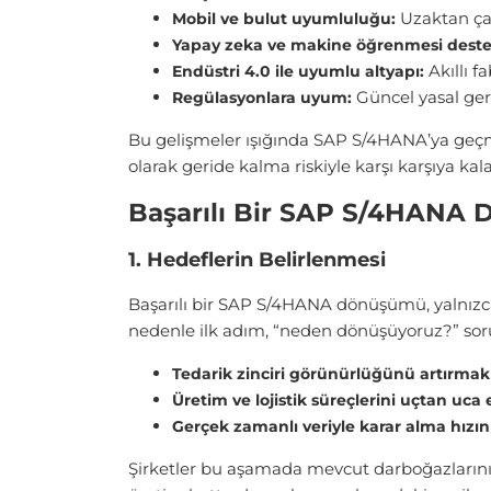
Uzaktan çal
Mobil ve bulut uyumluluğu:
Yapay zeka ve makine öğrenmesi deste
Akıllı f
Endüstri 4.0 ile uyumlu altyapı:
Güncel yasal gere
Regülasyonlara uyum:
Bu gelişmeler ışığında SAP S/4HANA’ya geçm
olarak geride kalma riskiyle karşı karşıya kal
Başarılı Bir SAP S/4HANA D
1. Hedeflerin Belirlenmesi
Başarılı bir SAP S/4HANA dönüşümü, yalnızca s
nedenle ilk adım, “neden dönüşüyoruz?” soru
Tedarik zinciri görünürlüğünü artırmak
Üretim ve lojistik süreçlerini uçtan uc
Gerçek zamanlı veriyle karar alma hızı
Şirketler bu aşamada mevcut darboğazlarını