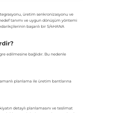
entegrasyonu, üretim senkronizasyonu ve
net hedef tanımı ve uygun dönüşüm yöntemi
darikçilerinin başarılı bir S/4HANA
rdir?
gre edilmesine bağlıdır. Bu nedenle
k zamanlı planlama ile üretim bantlarına
kiyatın detaylı planlamasını ve teslimat