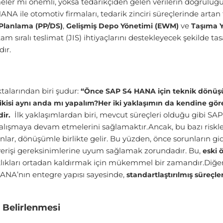
ler mi önemli, yoksa tedarikçiden gelen verilerin doğruluğ
ANA ile otomotiv firmaları, tedarik zinciri süreçlerinde artan 
,
ve
 Planlama (PP/DS)
Gelişmiş Depo Yönetimi (EWM)
Taşıma Y
 sıralı teslimat (JIS) ihtiyaçlarını destekleyecek şekilde ta
ır.
talarından biri şudur:
“Önce SAP S4 HANA için teknik dönüşü
kisi aynı anda mı yapalım?
Her iki yaklaşımın da kendine göre 
İlk yaklaşımlardan biri, mevcut süreçleri olduğu gibi S
dir.
çalışmaya devam etmelerini sağlamaktır.Ancak, bu bazı riskle
r, dönüşümle birlikte gelir. Bu yüzden, önce sorunların gi
lışverişi gereksinimlerine uyum sağlamak zorundadır. Bu,
eski 
ıkları ortadan kaldırmak için mükemmel bir zamandır.Diğe
HANA’nın entegre yapısı sayesinde,
standartlaştırılmış süreçl
Belirlenmesi