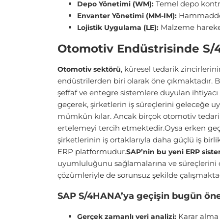
Temel depo kontrol 
Depo Yönetimi (WM):
Hammadde ve
Envanter Yönetimi (MM-IM):
Malzeme hareketle
Lojistik Uygulama (LE):
Otomotiv Endüstrisinde S
, küresel tedarik zincirleri
Otomotiv sektörü
endüstrilerden biri olarak öne çıkmaktadır. Bu
şeffaf ve entegre sistemlere duyulan ihtiyac
geçerek, şirketlerin iş süreçlerini geleceğe uy
mümkün kılar. Ancak birçok otomotiv tedari
ertelemeyi tercih etmektedir.Oysa erken geç
şirketlerinin iş ortaklarıyla daha güçlü iş bi
ERP platformudur.
SAP’nin bu yeni ERP sist
uyumluluğunu sağlamalarına ve süreçlerini o
çözümleriyle de sorunsuz şekilde çalışmaktad
SAP S/4HANA’ya geçişin bugün önem
Karar alma s
Gerçek zamanlı veri analizi: