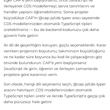
Eğer CAP’e yeni başlıyorsanız, önce JavaScript ile
ilerleyerek CDS modellemeyi, servis tanımlarını ve
handler yapısını öğrenebilirsiniz. Sonra projeler
büyüdükçe CAP’in @cap-js/cds-typer aracı sayesinde
CDS modellerinizden otomatik TypeScript tipleri
üretebilirsiniz — bu da backend kodunuzu çok daha
güvenli hale getirir.
İki dil de geçerliliğini koruyan, güçlü seçeneklerdir. Karar
verirken projenizin boyutunu, takımınızın büyüklüğünü
ve ne kadar süre boyunca bu kod ile çalışacağınızı göz
önünde bulundurun. CAP’e yeni başlıyorsanız
JavaScript ile girin, öğrenin ve ilerleyen zamanlarda
projelere göre kararınızı verin.
Son olarak, hangi dili seçerseniz seçin, @cap-js/cds-typer
aracını hatırlayın: CDS modellerinizden otomatik
TypeScript tipleri üretir ve ileride TypeScript’e geçişi çok
daha pürüzsüz hale getirir.