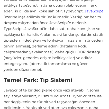
arttıkça TypeScript’in daha uygun olabileceğini fark
eder. İki dil de aynı köke sahiptir; TypeScript,
JavaScript
üzerine inşa edilmiş bir üst kümedir. Yazdığınız her .ts
dosyası çalışmadan önce JavaScript’e derlenir.
TypeScript, JavaScript’in daha katı, daha konuşkan ve
açıklayıcı bir halidir. Aralarındaki farklar şunlardır: statik
tip sistemi (değişken ve fonksiyon imzalarının önceden
tanımlanması), derleme adımı (hataların kodu
çalıştırmadan yakalanması), daha güçlü OOP desteği
(arayüzler, generics, erişim belirleyiciler) ve editör
entegrasyonu (otomatik tamamlama ve güvenli
yeniden düzenleme).
Temel Fark: Tip Sistemi
JavaScript’te bir değişkene önce yazı atayabilir, sonra
sayı atayabilirsiniz, dil sizi durdurmaz. TypeScript’te ise
her değişkenin ne tür bir veri taşıyacağını önceden
belirlersiniz. Yanlış bir veri atamaya çalışırsanız, daha