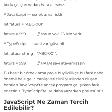
kodu çalıştırmadan hata alırsınız.
// JavaScript — esnek ama riskli
let fatura = "ABC-001";
fatura = 999; // sorun yok, JS izin verir
// TypeScript — kural var, güvenli
let fatura: string = "ABC-001";
fatura = 999; // HATA! sayı atayamazsın
Bu basit bir örnek ama proje büyüdükçe bu fark daha
önemli hale gelir. Yanlış veri türü yüzünden oluşan
hataları JavaScript’te ancak program çalışırken fark
edersiniz; TypeScript’te ise daha yazarken görürsünüz.
JavaScript Ne Zaman Tercih
Edilebilir?