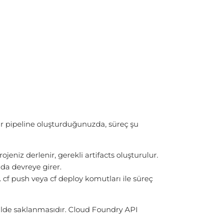
ir pipeline oluşturduğunuzda, süreç şu
eniz derlenir, gerekli artifacts oluşturulur.
ada devreye girer.
cf push veya cf deploy komutları ile süreç
kilde saklanmasıdır. Cloud Foundry API