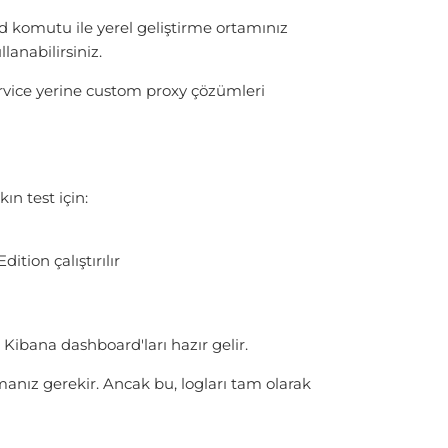
nd komutu ile yerel geliştirme ortamınız
lanabilirsiniz.
rvice yerine custom proxy çözümleri
n test için:
tion çalıştırılır
Kibana dashboard'ları hazır gelir.
anız gerekir. Ancak bu, logları tam olarak