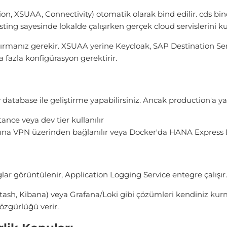
ion, XSUAA, Connectivity) otomatik olarak bind edilir. cds bi
sting sayesinde lokalde çalışırken gerçek cloud servislerini kul
dırmanız gerekir. XSUAA yerine Keycloak, SAP Destination Se
a fazla konfigürasyon gerektirir.
tabase ile geliştirme yapabilirsiniz. Ancak production'a yakı
nce veya dev tier kullanılır
ına VPN üzerinden bağlanılır veya Docker'da HANA Express Edi
r görüntülenir, Application Logging Service entegre çalışır. 
tash, Kibana) veya Grafana/Loki gibi çözümleri kendiniz kurm
özgürlüğü verir.