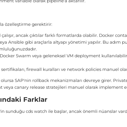
onment variable olarak pipeline'a aktarılır.
a özelleştirme gerektirir:
çalışır, ancak çıktılar farklı formatlarda olabilir. Docker cont
ya Ansible gibi araçlarla altyapı yönetimi yapılır. Bu adım 
rumluluğunuzdadır.
Docker Swarm veya geleneksel VM deployment kullanılabilir. Se
sertifikaları, firewall kuralları ve network policies manuel ola
z olursa SAP'nin rollback mekanizmaları devreye girer. Priv
 veya canary release stratejileri manuel olarak implement ed
ındaki Farklar
in sunduğu cds watch ile başlar, ancak önemli nüanslar vardı