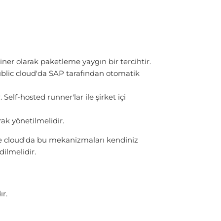
ainer olarak paketleme yaygın bir tercihtir.
public cloud'da SAP tarafından otomatik
lf-hosted runner'lar ile şirket içi
rak yönetilmelidir.
ate cloud'da bu mekanizmaları kendiniz
ilmelidir.
r.