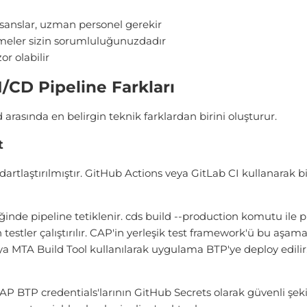
isanslar, uzman personel gerekir
meler sizin sorumluluğunuzdadır
r olabilir
/CD Pipeline Farkları
 arasında en belirgin teknik farklardan birini oluşturur.
t
rtlaştırılmıştır. GitHub Actions veya GitLab CI kullanarak b
e pipeline tetiklenir. cds build --production komutu ile proj
 testler çalıştırılır. CAP'in yerleşik test framework'ü bu aşam
 MTA Build Tool kullanılarak uygulama BTP'ye deploy edilir. 
AP BTP credentials'larının GitHub Secrets olarak güvenli şe