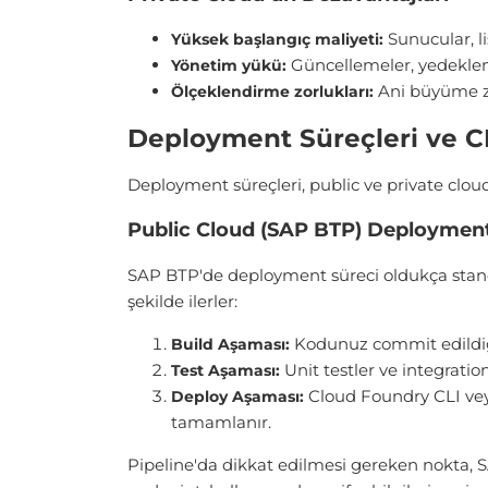
Sunucular, l
Yüksek başlangıç maliyeti:
Güncellemeler, yedekle
Yönetim yükü:
Ani büyüme zo
Ölçeklendirme zorlukları:
Deployment Süreçleri ve CI
Deployment süreçleri, public ve private cloud
Public Cloud (SAP BTP) Deploymen
SAP BTP'de deployment süreci oldukça standa
şekilde ilerler:
Kodunuz commit edildiğind
Build Aşaması:
Unit testler ve integration
Test Aşaması:
Cloud Foundry CLI veya
Deploy Aşaması:
tamamlanır.
Pipeline'da dikkat edilmesi gereken nokta, S