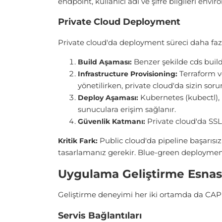
endpoint, kullanıcı adı ve şifre bilgileri envir
Private Cloud Deployment
Private cloud'da deployment süreci daha fazl
Benzer şekilde cds build 
Build Aşaması:
Terraform ve
Infrastructure Provisioning:
yönetilirken, private cloud'da sizin so
Kubernetes (kubectl), 
Deploy Aşaması:
sunuculara erişim sağlanır.
Private cloud'da SSL 
Güvenlik Katmanı:
Public cloud'da pipeline başarısı
Kritik Fark:
tasarlamanız gerekir. Blue-green deployment
Uygulama Geliştirme Esnas
Geliştirme deneyimi her iki ortamda da CAP'
Servis Bağlantıları