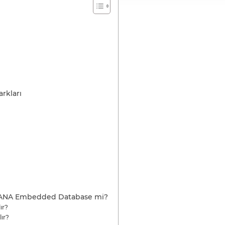
rkları
4HANA Embedded Database mi?
ır?
ır?