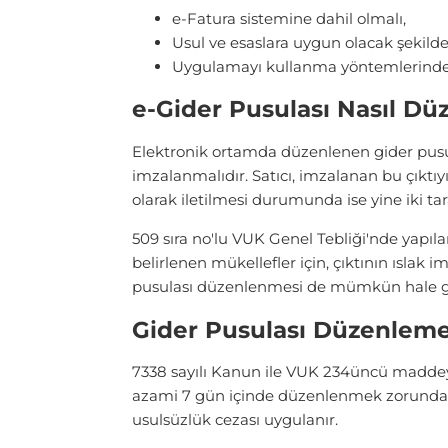
e-Fatura sistemine dahil olmalı,
Usul ve esaslara uygun olacak şekilde
Uygulamayı kullanma yöntemlerinden b
e-Gider Pusulası Nasıl Dü
Elektronik ortamda düzenlenen gider pusulas
imzalanmalıdır. Satıcı, imzalanan bu çıktıy
olarak iletilmesi durumunda ise yine iki ta
509 sıra no'lu VUK Genel Tebliği'nde yapıla
belirlenen mükellefler için, çıktının ıslak
pusulası düzenlenmesi de mümkün hale ge
Gider Pusulası Düzenleme
7338 sayılı Kanun ile VUK 234üncü maddeye
azami 7 gün içinde düzenlenmek zorundadı
usulsüzlük cezası uygulanır.