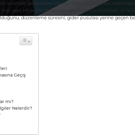
onik ortamda düzenlenen halidir. Vergi mükellefleri tarafınd
mal veya hizmetlerin belgelendirilmesi için kullanılır ve fa
u olduğunu, düzenleme süresini, gider pusulası yerine geçen 
leri
masına Geçiş
ar mı?
giler Nelerdir?
?