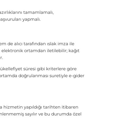
azırlıklarını tamamlamalı,
aşvuruları yapmalı.
m de alıcı tarafından ıslak imza ile
lektronik ortamdan iletilebilir; kağıt
r.
ellefiyet süresi gibi kriterlere göre
k ortamda doğrulanması suretiyle e-gider
hizmetin yapıldığı tarihten itibaren
nlenmemiş sayılır ve bu durumda özel