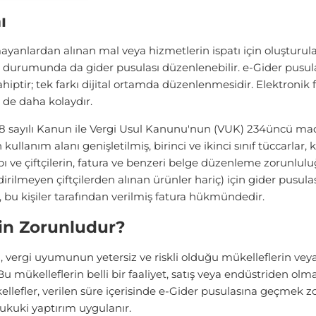
ı
ayanlardan alınan mal veya hizmetlerin ispatı için oluşturula
i durumunda da gider pusulası düzenlenebilir. e-Gider pusulas
sahiptir; tek farkı dijital ortamda düzenlenmesidir. Elektroni
de daha kolaydır.
38 sayılı Kanun ile Vergi Usul Kanunu'nun (VUK) 234üncü madd
llanım alanı genişletilmiş, birinci ve ikinci sınıf tüccarlar, 
 ve çiftçilerin, fatura ve benzeri belge düzenleme zorunlu
irilmeyen çiftçilerden alınan ürünler hariç) için gider pusula
 bu kişiler tarafından verilmiş fatura hükmündedir.
çin Zorunludur?
 vergi uyumunun yetersiz ve riskli olduğu mükelleflerin veya
mükelleflerin belli bir faaliyet, satış veya endüstriden olma
ellefler, verilen süre içerisinde e-Gider pusulasına geçmek zo
kuki yaptırım uygulanır.