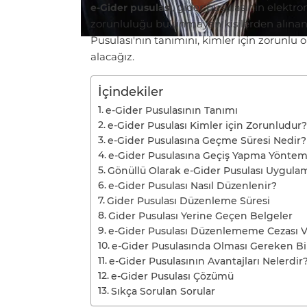
, gider pusulasının elektr
e-Gider pusulası
zorunluluğu bulunmayan kişilerden alınan 
Pusulası'nın tanımını, kimler için zorunl
alacağız.
İçindekiler
e-Gider Pusulasının Tanımı
e-Gider Pusulası Kimler için Zorunludur?
e-Gider Pusulasına Geçme Süresi Nedir?
e-Gider Pusulasına Geçiş Yapma Yöntem
Gönüllü Olarak e-Gider Pusulası Uygula
e-Gider Pusulası Nasıl Düzenlenir?
Gider Pusulası Düzenleme Süresi
Gider Pusulası Yerine Geçen Belgeler
e-Gider Pusulası Düzenlememe Cezası V
e-Gider Pusulasında Olması Gereken Bil
e-Gider Pusulasının Avantajları Nelerdir
e-Gider Pusulası Çözümü
Sıkça Sorulan Sorular