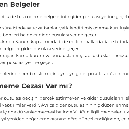
en Belgeler
yenilik de bazı ödeme belgelerinin gider pusulası yerine geçeb
süre içinde satıcıya banka, yetkilendirilmiş ödeme kuruluşla
benzeri belgeler gider pusulası yerine geçer.
kkında Kanun kapsamında iade edilen mallarda, iade tutarlar
elgeler gider pusulası yerine geçer.
an kamu kurum ve kuruluşlarının, tabi oldukları mevzuat dah
der pusulası yerine geçer.
mlerinde her bir işlem için ayrı ayrı gider pusulası düzenlen
ememe Cezası Var mı?
 pusulası geçişini gerçekleştirmeyen ve gider pusulalarını e
 yaptırımlar vardır. Ayrıca gider pusulasının hiç düzenlenme
e içinde düzenlenmemesi halinde VUK'un ilgili maddeleri uyar
er yıl yeniden değerleme oranına göre güncellendiğinden, en gün