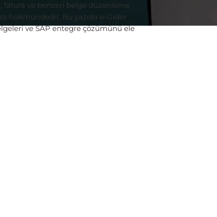
an, fatura ve benzeri belge düzenleme
tura hükmündedir. Bu yazıda e-Gider
belgeleri ve SAP entegre çözümünü ele