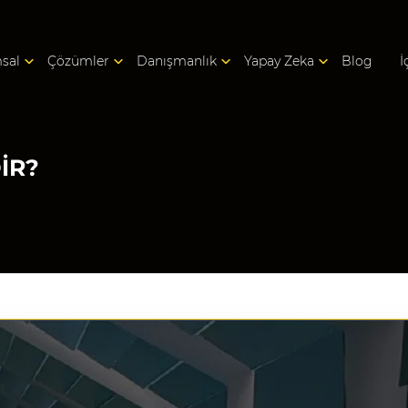
sal
Çözümler
Danışmanlık
Yapay Zeka
Blog
İ
IR?