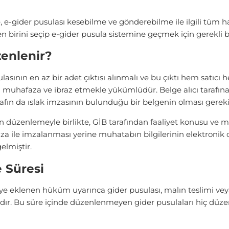
, e-gider pusulası kesebilme ve gönderebilme ile ilgili tüm h
irini seçip e-gider pusula sistemine geçmek için gerekli b
zenlenir?
ının en az bir adet çıktısı alınmalı ve bu çıktı hem satıcı he
ı muhafaza ve ibraz etmekle yükümlüdür. Belge alıcı tarafına e
rafın da ıslak imzasının bulunduğu bir belgenin olması gereki
n düzenlemeyle birlikte, GİB tarafından faaliyet konusu ve mük
 imza ile imzalanması yerine muhatabın bilgilerinin elektroni
lmiştir.
 Süresi
 eklenen hüküm uyarınca gider pusulası, malın teslimi veya 
r. Bu süre içinde düzenlenmeyen gider pusulaları hiç düze