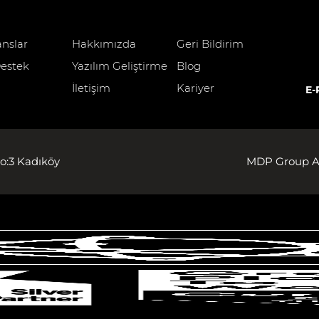
anslar
Hakkımızda
Geri Bildirim
estek
Yazılım Geliştirme
Blog
İletişim
Kariyer
E-
o:3 Kadıköy
MDP Group AG