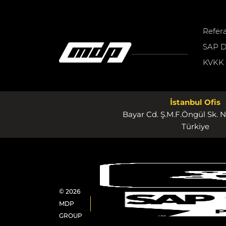
Refer
SAP D
KVKK
İstanbul Ofis
Bayar Cd. Ş.M.F.Öngül Sk. N
Türkiye
© 2026
MDP
GROUP