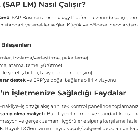
SAP LM) Nasıl Çalışır?
: SAP Business Technology Platform üzerinde çalışır; te
özümü
için standart yetenekler sağlar. Küçük ve bölgesel depolardan
Bileşenleri
emler, toplama/yerleştirme, paketleme)
ma, atama, temel yürütme)
ile yerel iş birliği, taşıyıcı ağlarına erişim)
ve ERP’ye doğal bağlanabilirlik vizyonu
karar destek
ın İşletmenize Sağladığı Faydalar
–nakliye–iş ortağı akışlarını tek kontrol panelinde toplamanız
: Bulut-yerel mimari ve standart kapsama
sahip olma maliyeti
tomasyon ve gerçek zamanlı içgörülerle sipariş karşılama hızla
: Büyük DC’leri tamamlayıp küçük/bölgesel depoları da kap
uk