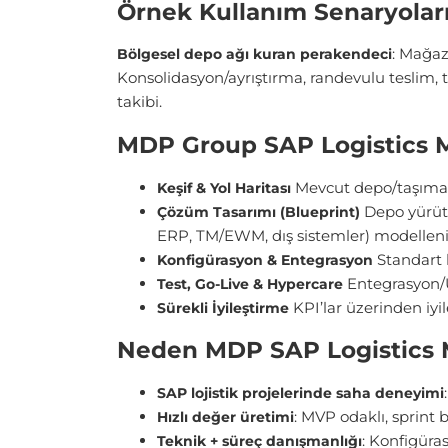
Örnek Kullanım Senaryolar
: Mağaza
Bölgesel depo ağı kuran perakendeci
Konsolidasyon/ayrıştırma, randevulu teslim,
takibi.
MDP Group SAP Logistics M
Mevcut depo/taşıma sü
Keşif & Yol Haritası
Depo yürütme
Çözüm Tasarımı (Blueprint)
ERP, TM/EWM, dış sistemler) modelleni
Standart 
Konfigürasyon & Entegrasyon
Entegrasyon/UA
Test, Go-Live & Hypercare
KPI’lar üzerinden iyi
Sürekli İyileştirme
Neden MDP SAP Logistics 
SAP lojistik projelerinde saha deneyimi
: MVP odaklı, sprint 
Hızlı değer üretimi
: Konfigüra
Teknik + süreç danışmanlığı