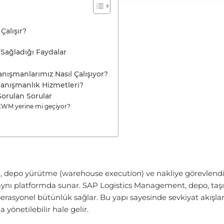
Çalışır?
Sağladığı Faydalar
şmanlarımız Nasıl Çalışıyor?
nışmanlık Hizmetleri?
orulan Sorular
WM yerine mi geçiyor?
depo yürütme (
warehouse
execution
) ve nakliye görevlend
de aynı platformda sunar. SAP
Logistics
Management, depo, taşıma 
rasyonel bütünlük sağlar. Bu yapı sayesinde sevkiyat akışları 
 yönetilebilir hale gelir.