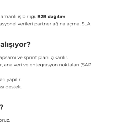
amanlı iş birliği.
:
B2B dağıtım
asyonel verileri partner ağına açma, SLA
lışıyor?
apsamı
ve sprint planı çıkarılır.
r, ana veri ve
entegrasyon noktaları
(SAP
ri yapılır.
sı destek.
?
oruz.