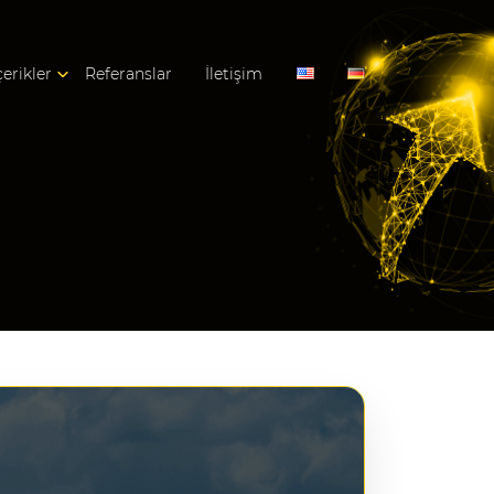
çerikler
Referanslar
İletişim