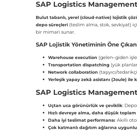
SAP Logistics Management (
Bulut tabanlı, yerel (cloud-native) lojistik ç
(teslim alma, stok, sevkiyat) 
depo süreçleri
bir mimari sunar.
SAP Lojistik Yönetiminin Öne Çıkan 
(gelen–giden işl
Warehouse execution
(yük planla
Transportation dispatching
(taşıyıcı/tedarikçi 
Network collaboration
Yerleşik yapay zekâ asistanı (Joule) ile 
SAP Logistics Management’
: Depo
Uçtan uca görünürlük ve çeviklik
Hızlı devreye alma, daha düşük toplam 
: Akıllı o
Daha iyi teslimat performansı
Çok katmanlı dağıtım ağlarına uygunl