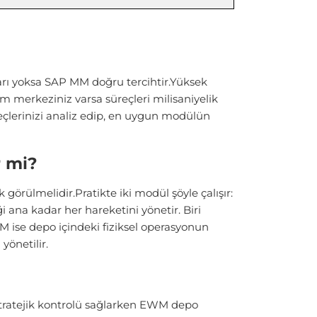
arı yoksa SAP MM doğru tercihtir.Yüksek
m merkeziniz varsa süreçleri milisaniyelik
çlerinizi analiz edip, en uygun modülün
r mi?
 görülmelidir.Pratikte iki modül şöyle çalışır:
 ana kadar her hareketini yönetir. Biri
 ise depo içindeki fiziksel operasyonun
yönetilir.
stratejik kontrolü sağlarken EWM depo