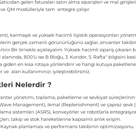
atıcıdan gelen faturaları satın alma siparişleri ve mal girişleri
e QM modülleriyle tam entegre çalışır.
armaşık ve yüksek hacimli lojistik operasyonları yönetme
nlerin gerçek zamanlı görünürlüğünü sağlar, envanter takib
artırır.Bir örnekle açıklayalım :Yüksek hacimli sipariş çıkara
nında, 800'ü ise B Bloğu, 3. Koridor, 5. Rafta" bilgisini kesin
a giden en kısa rotaya yönlendirir ve hangi kutuya paketlenece
 ve alan kullanımınızı iyileştirebilirsiniz.
eri Nelerdir ?
anter yönetimi, toplama, paketleme ve sevkiyat süreçlerinin
Wave Management), ikmal (Replenishment) ve çapraz sevk (
ma sistemleri (ASRS), konveyörler ve robotlarla entegrasyo
eri, takip ve stok hareketlerine kapsamlı anlık erişim.
Kaynak planlaması ve performans takibinin optimizasyonu.