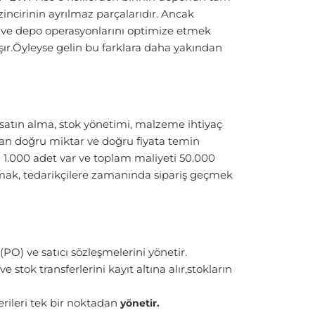
incirinin ayrılmaz parçalarıdır. Ancak
rmek ve depo operasyonlarını optimize etmek
şır.Öyleyse gelin bu farklara daha yakından
atın alma, stok yönetimi, malzeme ihtiyaç
man doğru miktar ve doğru fiyata temin
1.000 adet var ve toplam maliyeti 50.000
pmak, tedarikçilere zamanında sipariş geçmek
(PO) ve satıcı sözleşmelerini yönetir.
ve stok transferlerini kayıt altına alır,stokların
erileri tek bir noktadan
yönetir.