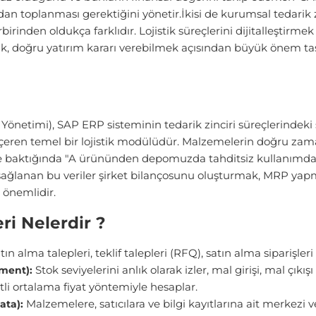
an toplanması gerektiğini yönetir.İkisi de kurumsal tedarik z
irbirinden oldukça farklıdır. Lojistik süreçlerini dijitalleşti
ak, doğru yatırım kararı verebilmek açısından büyük önem ta
etimi), SAP ERP sisteminin tedarik zinciri süreçlerindeki s
i içeren temel bir lojistik modülüdür. Malzemelerin doğru za
me baktığında "A ürününden depomuzda tahditsiz kullanımda 
n sağlanan bu veriler şirket bilançosunu oluşturmak, MRP ya
 önemlidir.
ri Nelerdir ?
n alma talepleri, teklif talepleri (RFQ), satın alma siparişleri 
Stok seviyelerini anlık olarak izler, mal girişi, mal çıkışı 
ment):
tli ortalama fiyat yöntemiyle hesaplar.
Malzemelere, satıcılara ve bilgi kayıtlarına ait merkezi v
ata):