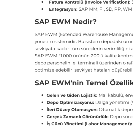
S
Fatura Kontrolü (Invoice Verification):
SAP MM; FI, SD, PP, WM v
Entegrasyon:
SAP EWM Nedir?
SAP EWM (Extended Warehouse Management), k
yönetim sistemidir. Bu sistem depodaki ürü
sevkiyata kadar tüm süreçlerin verimliliğini 
SAP EWM "1.000 ürünün 200'ü kalite kontrol ala
depo personelini el terminali üzerinden o raf
optimize edebilir sevkiyat hataları düşürebilir
SAP EWM'nin Temel Özellikl
Mal kabulü, env
Gelen ve Giden Lojistik:
Dalga yönetimi (
Depo Optimizasyonu:
Otomatik depola
İleri Düzey Otomasyon:
Depo süreçl
Gerçek Zamanlı Görünürlük:
İş Gücü Yönetimi (Labor Management):