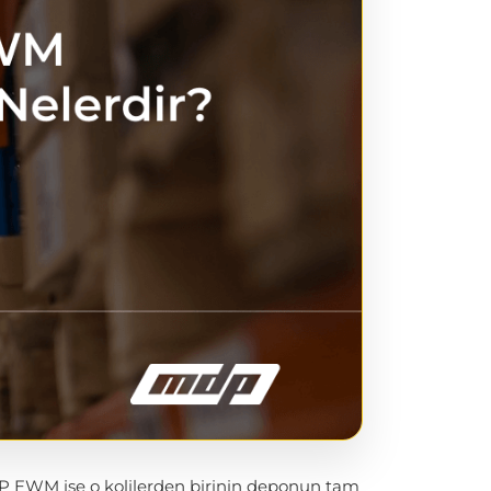
P EWM ise o kolilerden birinin deponun tam