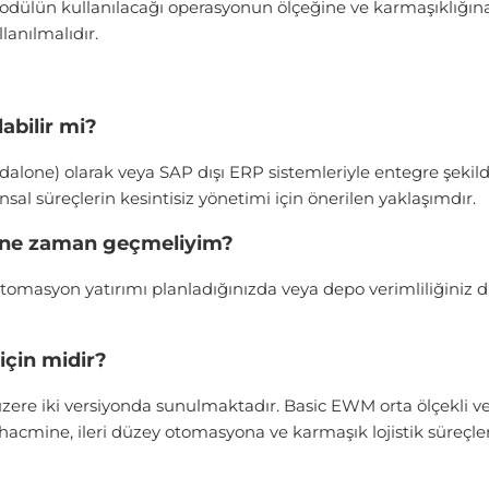
 modülün kullanılacağı operasyonun ölçeğine ve karmaşıklığın
lanılmalıdır.
bilir mi?
alone) olarak veya SAP dışı ERP sistemleriyle entegre şekild
sal süreçlerin kesintisiz yönetimi için önerilen yaklaşımdır.
 ne zaman geçmeliyim?
otomasyon yatırımı planladığınızda veya depo verimliliğini
çin midir?
re iki versiyonda sunulmaktadır. Basic EWM orta ölçekli ve 
mine, ileri düzey otomasyona ve karmaşık lojistik süreçlere 