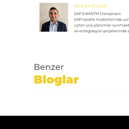
Ali Eren Öztürk
SAP EWM/TM Danışmanı
SAP lojistik modüllerinde uz
uçtan uca çözümler sunmaktad
ve entegrasyon projelerinde a
Benzer
Bloglar