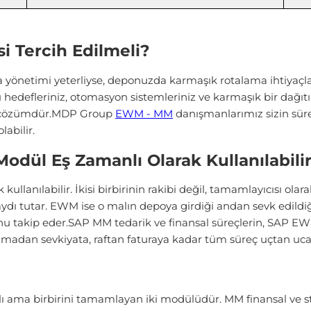
 Tercih Edilmeli?
a yönetimi yeterliyse, deponuzda karmaşık rotalama ihtiyaçl
 hedefleriniz, otomasyon sistemleriniz ve karmaşık bir dağıtı
 çözümdür.
MDP Group
EWM - MM
danışmanlarımız sizin süre
abilir.
dül Eş Zamanlı Olarak Kullanılabili
anılabilir. İkisi birbirinin rakibi değil, tamamlayıcısı olarak
ydı tutar. EWM ise o malın depoya girdiği andan sevk edildiği
u takip eder.SAP MM tedarik ve finansal süreçlerin, SAP EWM
n almadan sevkiyata, raftan faturaya kadar tüm süreç uçtan uca 
lı ama birbirini tamamlayan iki modülüdür. MM finansal ve 