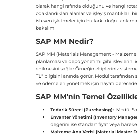
olarak hangi rafında olduğunu ve hangi rotad
odaklandıkları alanlar ve işleyiş mantıkları b
isteyen işletmeler için bu farkı doğru anlam
bakalım.
SAP MM Nedir?
SAP MM (Materials Management - Malzeme Yön
planlaması ve depo yönetimi gibi işlevlerin
edilmesini sağlar.Örneğin ekipleriniz siste
TL" bilgisini anında görür. Modül tarafında
ve ödemeleri yönetmek için hayati derecede
SAP MM'nin Temel Özellikle
Modül Satı
Tedarik Süreci (Purchasing):
Envanter Yönetimi (Inventory Manage
değerini ise standart fiyat veya hareke
Malzeme Ana Verisi (Material Master D