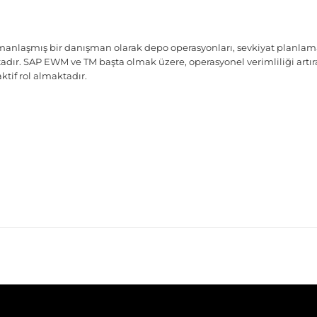
manlaşmış bir danışman olarak depo operasyonları, sevkiyat planlam
ır. SAP EWM ve TM başta olmak üzere, operasyonel verimliliği artıra
ktif rol almaktadır.