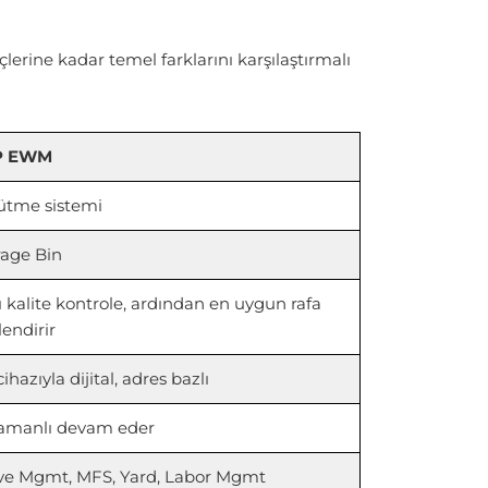
erine kadar temel farklarını karşılaştırmalı
P EWM
ütme sistemi
rage Bin
ı kalite kontrole, ardından en uygun rafa
lendirir
ihazıyla dijital, adres bazlı
amanlı devam eder
e Mgmt, MFS, Yard, Labor Mgmt