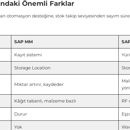
ndaki Önemli Farklar
an otomasyon desteğine, stok takip seviyesinden sayım süreçl
SAP MM
SA
Kayıt sistemi
Yür
Storage Location
Sto
Mal
Miktar artırır, kaydeder
yön
Kâğıt tabanlı, malzeme bazlı
RF c
Durur
Eşz
Yok
Wav