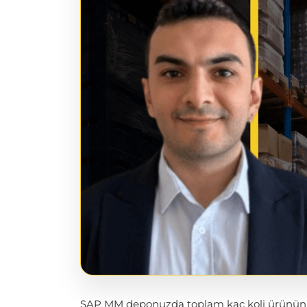
SAP MM deponuzda toplam kaç koli ürününüz