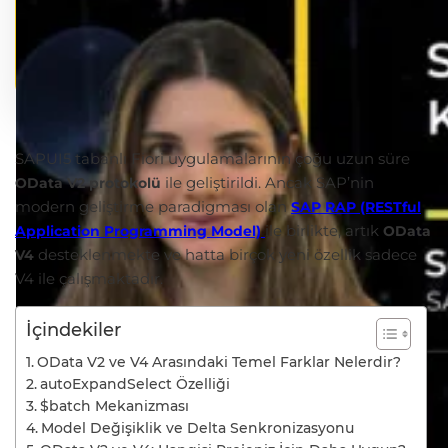
SAPUI5 tabanlı Fiori uygulamalarının çoğu uzun süre
ile geliştirildi. Ancak SAP’nin
OData V2 protokolü
modern geliştirme paradigması olan
SAP RAP (RESTful
ile birlikte, artık
Application Programming Model)
OData
desteklenmekte ve hatta birçok yeni özellik sadece
V4
V4 ile çalışmaktadır.
İçindekiler
OData V2 ve V4 Arasındaki Temel Farklar Nelerdir?
autoExpandSelect Özelliği
$batch Mekanizması
Model Değişiklik ve Delta Senkronizasyonu