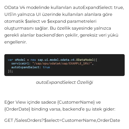
OData V4 modelinde kullanılan autoExpandSelect: true,
UI5’in yalnızca UI üzerinde kullanılan alanlara göre
otomatik $select ve $expand parametreleri
oluşturmasını sağlar. Bu özellik sayesinde yalnızca
gerekli alanlar backend’den çekilir, gereksiz veri yükü
engellenir.
autoExpandSelect Özelliği
Eğer View içinde sadece {CustomerName} ve
{OrderDate} binding varsa, backend’e şu istek gider:
GET /SalesOrders?$select=CustomerName,OrderDate