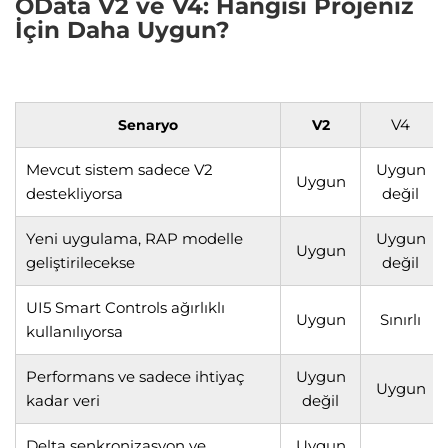
OData V2 ve V4: Hangisi Projeniz
İçin Daha Uygun?
V4
Senaryo
V2
Mevcut sistem sadece V2
Uygun
Uygun
destekliyorsa
değil
Yeni uygulama, RAP modelle
Uygun
Uygun
geliştirilecekse
değil
UI5 Smart Controls ağırlıklı
Uygun
Sınırlı
kullanılıyorsa
Performans ve sadece ihtiyaç
Uygun
Uygun
kadar veri
değil
Delta senkronizasyon ve
Uygun