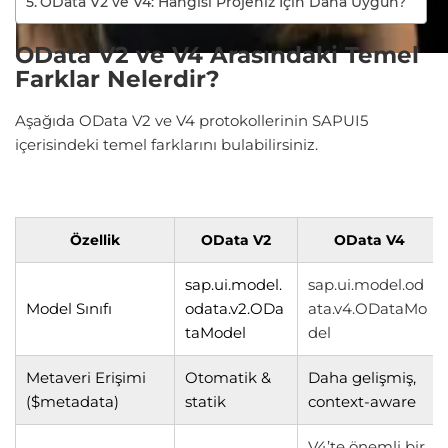
OData V2 ve V4: Hangisi Projeniz İçin Daha Uygun?
OData V2 ve V4 Arasındaki Temel
Farklar Nelerdir?
Aşağıda OData V2 ve V4 protokollerinin SAPUI5
içerisindeki temel farklarını bulabilirsiniz.
Özellik
OData
V2
OData V4
sap.ui.model.
sap.ui.model.od
Model Sınıfı
odata.v2.ODa
ata.v4.ODataMo
taModel
del
Metaveri Erişimi
Otomatik &
Daha gelişmiş,
($metadata)
statik
context-aware
V4’te önemli bir