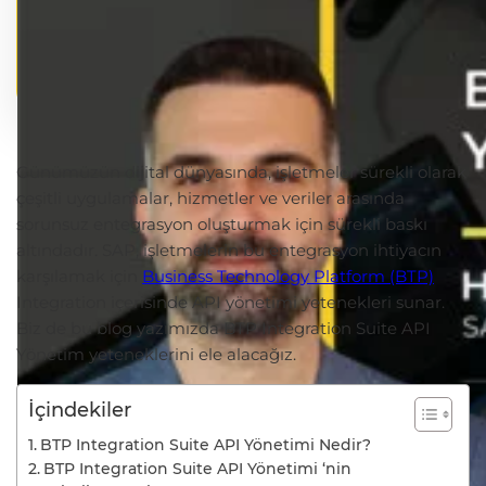
Günümüzün dijital dünyasında, işletmeler sürekli olarak
çeşitli uygulamalar, hizmetler ve veriler arasında
sorunsuz entegrasyon oluşturmak için sürekli baskı
altındadır. SAP, işletmelerin bu entegrasyon ihtiyacın
karşılamak için
Business Technology Platform (BTP)
Integration içerisinde API yönetimi yetenekleri sunar.
Biz de bu blog yazımızda BTP Integration Suite API
Yönetim yeteneklerini ele alacağız.
İçindekiler
BTP Integration Suite API Yönetimi Nedir?
BTP Integration Suite API Yönetimi ‘nin