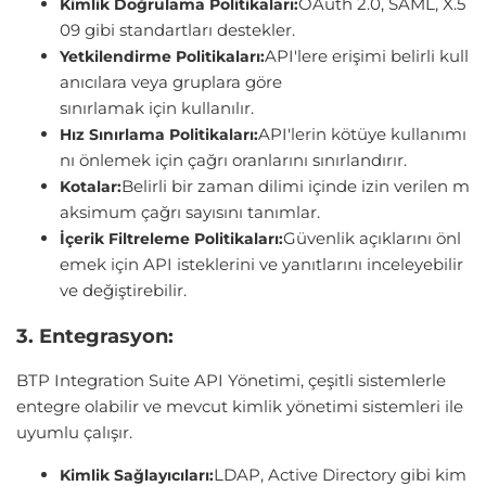
OAuth 2.0, SAML, X.5
Kimlik Doğrulama Politikaları:
09 gibi standartları destekler.
API'lere erişimi belirli kull
Yetkilendirme Politikaları:
anıcılara veya gruplara göre
sınırlamak için kullanılır.
API'lerin kötüye kullanımı
Hız Sınırlama Politikaları:
nı önlemek için çağrı oranlarını sınırlandırır.
Belirli bir zaman dilimi içinde izin verilen m
Kotalar:
aksimum çağrı sayısını tanımlar.
Güvenlik açıklarını önl
İçerik Filtreleme Politikaları:
emek için API isteklerini ve yanıtlarını inceleyebilir
ve değiştirebilir.
3. Entegrasyon:
BTP Integration Suite API Yönetimi, çeşitli sistemlerle
entegre olabilir ve mevcut kimlik yönetimi sistemleri ile
uyumlu çalışır.
LDAP, Active Directory gibi kim
Kimlik Sağlayıcıları: