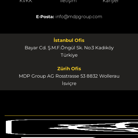
KVKK
İletişim
Kariyer
E-Posta:
info@mdpgroup.com
İstanbul Ofis
Bayar Cd. Ş.M.F.Öngül Sk. No:3 Kadıköy
Türkiye
Zürih Ofis
MDP Group AG Rosstrasse 53 8832 Wollerau
İsviçre