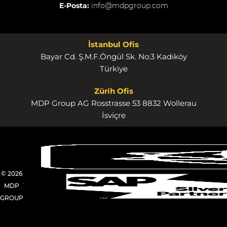
E-Posta:
info@mdpgroup.com
İstanbul Ofis
Bayar Cd. Ş.M.F.Öngül Sk. No:3 Kadıköy
Türkiye
Zürih Ofis
MDP Group AG Rosstrasse 53 8832 Wollerau
İsviçre
© 2026
MDP
GROUP