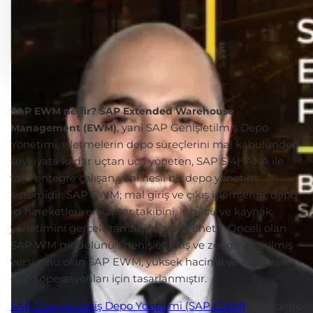
SAP EWM nedir?
SAP Extended Warehouse
, yani SAP Genişletilmiş Depo
Management (EWM)
Yönetimi, işletmelerin depo süreçlerini mal kabulünden
sevkiyata kadar uçtan uca yöneten, SAP S/4HANA ile
tam entegre çalışan yeni nesil bir depo yönetim
sistemidir. SAP EWM; mal giriş ve çıkış işlemlerini, depo
içi hareketleri, envanter takibini, iş gücü ve kaynak
yönetimini gerçek zamanlı olarak yönetir. Önceli olan
SAP WM modülünün genişletilmiş ve zenginleştirilmiş
versiyonu olan SAP EWM, yüksek hacimli ve karmaşık
depo operasyonları için tasarlanmıştır.
SAP Genişletilmiş Depo Yönetimi (SAP EWM)
, tüm depo