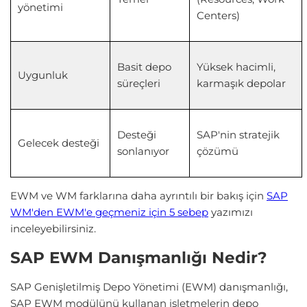
yönetimi
Centers)
Basit depo
Yüksek hacimli,
Uygunluk
süreçleri
karmaşık depolar
Desteği
SAP'nin stratejik
Gelecek desteği
sonlanıyor
çözümü
EWM ve WM farklarına daha ayrıntılı bir bakış için
SAP
WM'den EWM'e geçmeniz için 5 sebep
yazımızı
inceleyebilirsiniz.
SAP EWM Danışmanlığı Nedir?
SAP Genişletilmiş Depo Yönetimi (EWM) danışmanlığı,
SAP EWM modülünü kullanan işletmelerin depo