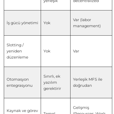
yerleşik
decentralized
Var (labor
İş gücü yönetimi
Yok
management)
Slotting /
yeniden
Yok
Var
düzenleme
Sınırlı, ek
Otomasyon
Yerleşik MFS ile
yazılım
entegrasyonu
doğrudan
gerektirir
Gelişmiş
Kaynak ve görev
Temel
(Resources, Work