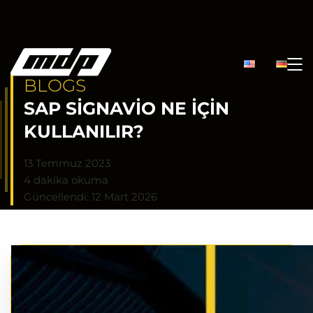
BLOGS
SAP SIGNAVIO NE İÇIN
KULLANILIR?
13 Temmuz 2023
4 dakika okuma
Güncellendi: 12 Mart 2026