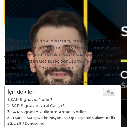
SAP Signavio, işletmelerin süreçlerini tasarlamasına,
analiz etmesine, iyileştirmesine ve süreç değişikliklerini
yönetmesine yardımcı olan son teknoloji bir yazılım
paketidir. Uçtan uca süreç dönüşümüne olanak tanıyan
kapsamlı bir çözüm paketi sunar. Bu blog gönderisinde
SAP Signavio’nun özelliklerini ve avantajlarını, kullanım
durumlarını ve nasıl çalıştığını keşfedeceğiz.
İçindekiler
SAP Signavio Nedir?
SAP Signavio Nasıl Çalışır?
SAP Signavio Kullanım Amacı Nedir?
1.Sürekli Süreç Optimizasyonu ve Operasyonel Mükemmellik
2.ERP Dönüşümü