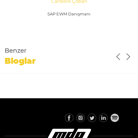
Canberk Çoban
SAP EWM Danışmanı
Benzer
Bloglar