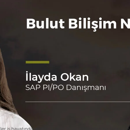
r iş hayatında devrim yarattı. Bu yeniliklerden bir tanesi de