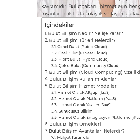
kavramıdır. Bulut tabanlı hizmetlerin, he
İnsanlara çok fazla kolaylık ve fayda sağla
İçindekiler
Bulut Bilişim Nedir? Ne İşe Yarar?
Bulut Bilişim Türleri Nelerdir?
Genel Bulut (Public Cloud)
Özel Bulut (Private Cloud)
Hibrit Bulut (Hybrid Cloud)
Çoklu Bulut (Community Cloud)
Bulut Bilişim (Cloud Computing) Özellikl
Bulut Bilişim Kullanım Alanları
Bulut Bilişim Hizmet Modelleri
Hizmet Olarak Altyapı (IaaS)
Hizmet Olarak Platform (PaaS)
Hizmet Olarak Yazılım (SaaS)
Sunucusuz Bilişim
Hizmet Olarak Entegrasyon Platformu (iPa
Bulut Bilişim Örnekleri
Bulut Bilişim Avantajları Nelerdir?
Maliyet Tasarrufu