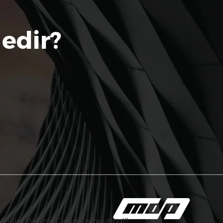
 ‘’Bulut Bilişim (Cloud Computing)’’