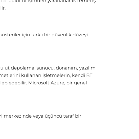
tler bulut bilişimden yararlanarak temel iş
ir.
müşteriler için farklı bir güvenlik düzeyi
r. Bulut depolama, sunucu, donanım, yazılım
zmetlerini kullanan işletmelerin, kendi BT
ep edebilir. Microsoft Azure, bir genel
veri merkezinde veya üçüncü taraf bir