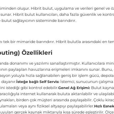
şiminden oluşur. Hibrit bulut, uygulama ve verileri genel ve ö
unar. Hibrit bulut kullanıcıları, daha fazla güvenlik ve kontro
e bulut sağlayıcının sisteminde barındırır.
ı tek bir mimaride barındırır. Hibrit bulutla arasındaki en te
ting) Özellikleri
manda donanımı ve yazılımı sanallaştırmıştır. Kullanıcılara 
larının paylaşılan havuzlarına erişmeleri imkanını sunar. Bunu
asyon yoluyla hızla sağlanabilen geniş bir işlem gücü, depola
e dayanır.
İstemci, sunucunun çalışma 
İsteğe bağlı Self Servis:
ini istediği gibi kontrol edebilir.
Bulut kaynak
Genel Ağ Erişimi:
 aracılığıyla internet kullanarak buluta aktarılabilir ve ulaşılabil
nakları, birden çok müşteri arasında paylaşabilir. Çoklu kiracıl
lamaları veya aynı fiziksel altyapıyı paylaşabilirler.
Hızlı Esnek
uyulan gerçek kaynak miktarıyla kısa sürede eşleştirilir. Ölçe