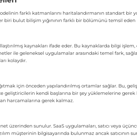
lleri
 modelinin farklı katmanlarını haritalandırmanın standart bir 
r biri bulut bilişim yığınının farklı bir bölümünü temsil eden 
llaştırılmış kaynakları ifade eder. Bu kaynaklarda bilgi işlem
etler ile geleneksel uygulamalar arasındaki temel fark, sağla
rı kolaydır.
tmak için önceden yapılandırılmış ortamlar sağlar. Bu, geli
e geliştiricilerin kendi başlarına bir şey yüklemelerine ger
aman harcamalarına gerek kalmaz.
nternet üzerinden sunulur. SaaS uygulamaları, satıcı veya üçünc
azılım müşterinin bilgisayarında bulunmaz ancak satıcının su