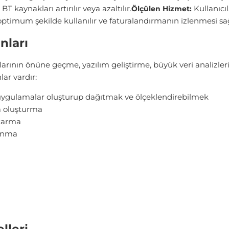
BT kaynakları artırılır veya azaltılır.
Kullanıcı
Ölçülen Hizmet:
 optimum şekilde kullanılır ve faturalandırmanın izlenmesi sağ
nları
plarının önüne geçme, yazılım geliştirme, büyük veri analizler
lar vardır:
uygulamalar oluşturup dağıtmak ve ölçeklendirebilmek
a oluşturma
rtarma
lanma