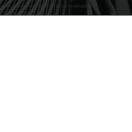
duğunu bilmeyen kişiler de bulunmaktadır.
a bir göz atalım.