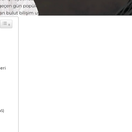
r geçen gün popülerlik kazanıp kullanımı artsa da hala ne ol
yan bulut bilişim uygulamaların ne olduğuna, ne işe yaradığın
eri
aS)