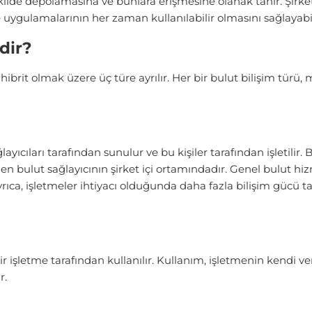
ekilde depolamasına ve bunlara erişmesine olanak tanır. Şirke
ve uygulamalarının her zaman kullanılabilir olmasını sağlayabil
dir?
 hibrit olmak üzere üç türe ayrılır. Her bir bulut bilişim türü, 
ayıcıları tarafından sunulur ve bu kişiler tarafından işletili
den bulut sağlayıcının şirket içi ortamındadır. Genel bulut hi
ca, işletmeler ihtiyacı olduğunda daha fazla bilişim gücü tal
bir işletme tarafından kullanılır. Kullanım, işletmenin kendi 
r.