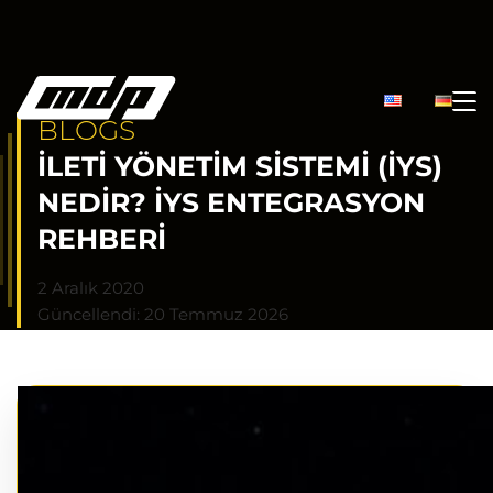
BLOGS
İLETI YÖNETIM SISTEMI (İYS)
NEDIR? İYS ENTEGRASYON
REHBERI
2 Aralık 2020
Güncellendi: 20 Temmuz 2026