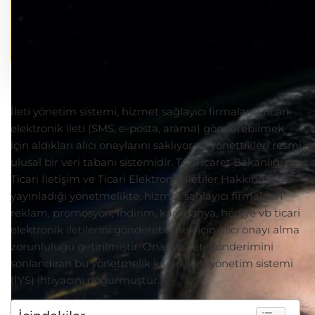
İleti yönetim sistemi, hizmet sağlayıcı firmaların ticari
elektronik ileti (SMS, e-posta, arama) gönderebilmek
için aldıkları alıcı onaylarını saklıyor ve yönettikleri resmi,
ulusal bir veri tabanı sistemidir. TC. Ticaret Bakanlığı’nın,
Ticari İletişim ve Ticari Elektronik İletiler Hakkında
yayınladığı yönetmelikte, hizmet sağlayıcı firmaların
reklam, promosyon, indirim, kampanya, hediye vb ticari
elektronik iletilerini gönderebilmek için alıcı onayı alma
zorunluluğu getirilmiştir. Onaysız ileti gönderimini
sonlandıran bu yönetmelik kararı, ileti yönetim sistemi
(İYS) ihtiyacını doğurmuştur.