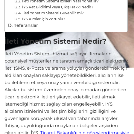
İleti Yönetim Sistemi İzinleri Nasıl Yönetilir?
İYS Ret Bildirimi veya Çıkış Hakkı Nedir?
İleti Yönetim Sistemi Güvenilir mi?
İYS Kimler için Zorunlu?
Referanslar
İleti Yönetim Sistemi Nedir?
İleti Yönetim Sistemi, hizmet sağlayıcı firmaların
potansiyel müşterilerine tanıtım amaçlı ticari elektronik
ileti (SMS, e-Posta ve arama yoluyla) gönderebilmek için
aldıkları onayları saklayıp yönetebildikleri, alıcıların ise
bu iletilere ret veya onay yanıtı verebildiği sistemdir.
Alıcılar bu sistem üzerinden onayı olmadan gönderilen
ticari elektronik iletileri şikayet edebilir, ileti almak
istemediği hizmet sağlayıcıları engelleyebilir. İYS,
alıcıların izinlerini ve iletişim bilgilerini gizliliğini ve
güvenliğini koruyarak ulusal veri tabanında arşivler.
İhtiyaç duyulduğunda onaylanan belgeler arşivden
çıkarılabilir. İYS,
Ticaret Bakanlığı’nın görevlendirmesiyle