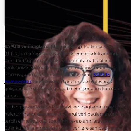
, kullanıcı arayüzü
SAPUI5 veri bağlama (data binding)
(UI) ile iş mantığı çerçevesindeki veri modeli arasında
canlı bir bağlantı kurarak verilerin otomatik olarak
senkronize edilmesini sağlayan mekanizmadır. SAP
Fiori uygulamalarının temelini oluşturan
SAPUI5
frameworkü
, farklı binding türlerini destekleyerek
geliştiricilere esnek ve güçlü bir veri yönetim katmanı
sunar.
Bu blog yazımızda SAPUI5'taki veri bağlama türleri
nelerdir, hangi durumlarda hangi veri bağlama türünü
tercih etmeliyiz gibi soruların cevaplarını arayacağız.
Eğer kullanılan modelde çeşitli verilere sahipsek, onu