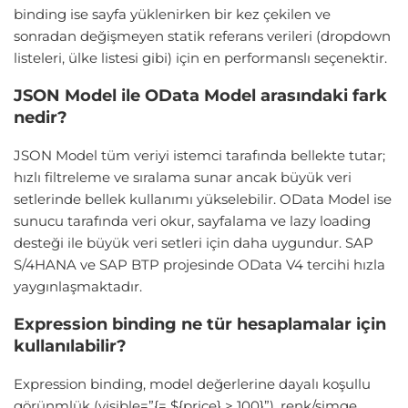
binding ise sayfa yüklenirken bir kez çekilen ve
sonradan değişmeyen statik referans verileri (dropdown
listeleri, ülke listesi gibi) için en performanslı seçenektir.
JSON Model ile OData Model arasındaki fark
nedir?
JSON Model tüm veriyi istemci tarafında bellekte tutar;
hızlı filtreleme ve sıralama sunar ancak büyük veri
setlerinde bellek kullanımı yükselebilir. OData Model ise
sunucu tarafında veri okur, sayfalama ve lazy loading
desteği ile büyük veri setleri için daha uygundur. SAP
S/4HANA ve SAP BTP projesinde OData V4 tercihi hızla
yaygınlaşmaktadır.
Expression binding ne tür hesaplamalar için
kullanılabilir?
Expression binding, model değerlerine dayalı koşullu
görünmlük (visible=”{= ${price} > 100}”), renk/simge