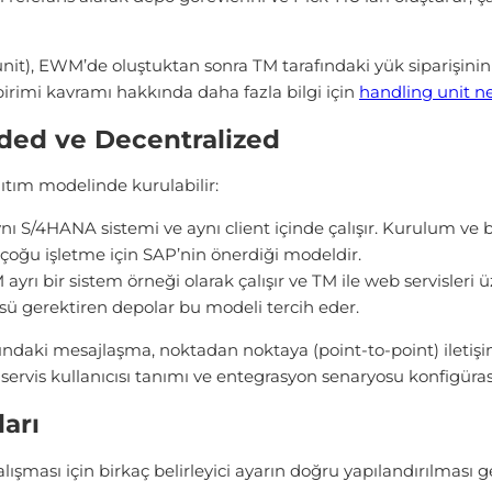
unit), EWM’de oluştuktan sonra TM tarafındaki yük siparişinin
birimi kavramı hakkında daha fazla bilgi için
handling unit n
ded ve Decentralized
tım modelinde kurulabilir:
 S/4HANA sistemi ve aynı client içinde çalışır. Kurulum ve 
i çoğu işletme için SAP’nin önerdiği modeldir.
yrı bir sistem örneği olarak çalışır ve TM ile web servisleri 
ü gerektiren depolar bu modeli tercih eder.
aki mesajlaşma, noktadan noktaya (point-to-point) iletişi
 servis kullanıcısı tanımı ve entegrasyon senaryosu konfigü
arı
ası için birkaç belirleyici ayarın doğru yapılandırılması ger