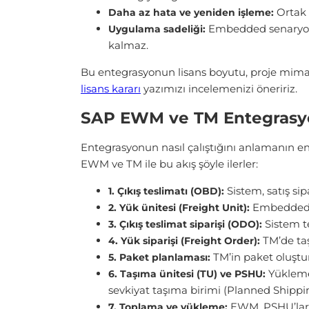
Ortak v
Daha az hata ve yeniden işleme:
Embedded senaryoda 
Uygulama sadeliği:
kalmaz.
Bu entegrasyonun lisans boyutu, proje mimar
lisans kararı
yazımızı incelemenizi öneririz.
SAP EWM ve TM Entegrasyo
Entegrasyonun nasıl çalıştığını anlamanın en
EWM ve TM ile bu akış şöyle ilerler:
Sistem, satış sip
1. Çıkış teslimatı (OBD):
Embedded TM
2. Yük ünitesi (Freight Unit):
Sistem te
3. Çıkış teslimat siparişi (ODO):
TM’de taş
4. Yük siparişi (Freight Order):
TM’in paket oluştu
5. Paket planlaması:
Yükleme 
6. Taşıma ünitesi (TU) ve PSHU:
sevkiyat taşıma birimi (Planned Shippi
EWM, PSHU’ları 
7. Toplama ve yükleme: