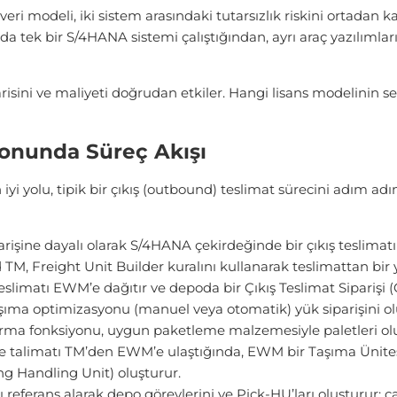
eri modeli, iki sistem arasındaki tutarsızlık riskini ortadan kal
tek bir S/4HANA sistemi çalıştığından, ayrı araç yazılımlar
isini ve maliyeti doğrudan etkiler. Hangi lisans modelinin 
nunda Süreç Akışı
 iyi yolu, tipik bir çıkış (outbound) teslimat sürecini adı
arişine dayalı olarak S/4HANA çekirdeğinde bir çıkış teslimatı
, Freight Unit Builder kuralını kullanarak teslimattan bir yü
slimatı EWM’e dağıtır ve depoda bir Çıkış Teslimat Siparişi 
ıma optimizasyonu (manuel veya otomatik) yük siparişini oluşt
rma fonksiyonu, uygun paketleme malzemesiyle paletleri olu
talimatı TM’den EWM’e ulaştığında, EWM bir Taşıma Ünitesi
ng Handling Unit) oluşturur.
referans alarak depo görevlerini ve Pick-HU’ları oluşturur; 