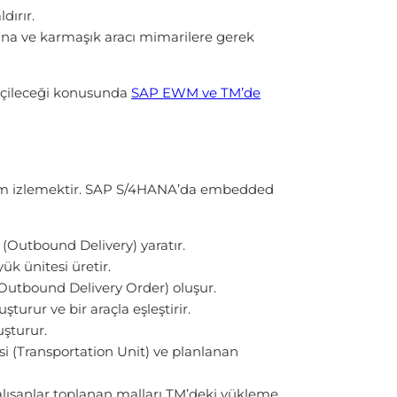
dırır.
ına ve karmaşık aracı mimarilere gerek
seçileceği konusunda
SAP EWM ve TM’de
m adım izlemektir. SAP S/4HANA’da embedded
 (Outbound Delivery) yaratır.
k ünitesi üretir.
(Outbound Delivery Order) oluşur.
urur ve bir araçla eşleştirir.
şturur.
 (Transportation Unit) ve planlanan
çalışanlar toplanan malları TM’deki yükleme