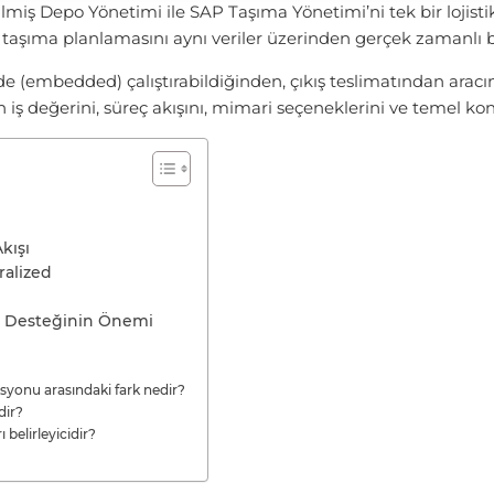
ilmiş Depo Yönetimi ile SAP Taşıma Yönetimi’ni tek bir lojistik
 taşıma planlamasını aynı veriler üzerinden gerçek zamanlı b
(embedded) çalıştırabildiğinden, çıkış teslimatından aracın s
değerini, süreç akışını, mimari seçeneklerini ve temel konf
kışı
alized
 Desteğinin Önemi
onu arasındaki fark nedir?
dir?
belirleyicidir?