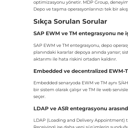
optimizasyonu yönetir. MDP Group, deneyim
Depo ve taşıma operasyonlarınızı tek bir akı
Sıkça Sorulan Sorular
SAP EWM ve TM entegrasyonu ne iş
SAP EWM ve TM entegrasyonu, depo operasyonl
planındaki kararlar depoya anında yansır; si
aktarımı ile hata riskini ortadan kaldırır.
Embedded ve decentralized EWM-TM
Embedded senaryoda EWM ve TM aynı S/4HANA 
bir sistem olarak çalışır ve TM ile web serv
seçer.
LDAP ve ASR entegrasyonu arasında
LDAP (Loading and Delivery Appointment) t
Receiving) ise daha yeni sürümlerin sunduğu, 