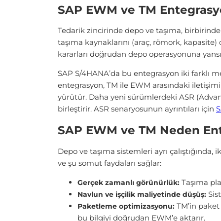
SAP EWM ve TM Entegrasy
Tedarik zincirinde depo ve taşıma, birbirind
taşıma kaynaklarını (araç, römork, kapasite
kararları doğrudan depo operasyonuna yansıt
SAP S/4HANA’da bu entegrasyon iki farklı me
entegrasyon, TM ile EWM arasındaki iletişimi 
yürütür. Daha yeni sürümlerdeki ASR (Advanc
birleştirir. ASR senaryosunun ayrıntıları için
S
SAP EWM ve TM Neden Ent
Depo ve taşıma sistemleri ayrı çalıştığında, i
ve şu somut faydaları sağlar:
Taşıma pla
Gerçek zamanlı görünürlük:
Sist
Navlun ve işçilik maliyetinde düşüş:
TM’in paket 
Paketleme optimizasyonu:
bu bilgiyi doğrudan EWM’e aktarır.