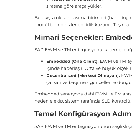
sırasına göre araça yükler.
Bu akışta oluşan taşıma birimleri (handling 
modül tam bir izlenebilirlik kazanır. Taşıma 
Mimari Seçenekler: Embed
SAP EWM ve TM entegrasyonu iki temel dağı
EWM ve TM aynı
Embedded (One Client):
içinde haberleşir. Orta ve büyük ölçekl
EWM a
Decentralized (Merkezi Olmayan):
çalışan ve bağımsız güncelleme döngüs
Embedded senaryoda dahi EWM ile TM arasınd
nedenle ekip, sistem tarafında SLD kontrolü,
Temel Konfigürasyon Adıml
SAP EWM ve TM entegrasyonunun sağlıklı çalışm