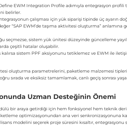
efine EWM Integration Profile adımıyla entegrasyon profili t
 belirler.
tegrasyonun çalışması için yük siparişi tipinde üç ayarın doğ
eğer “SAP EWM’de taşıma aktivitesi oluşturma” anlamına ge
u seçmezse, sistem yük ünitesi düzeyinde güncelleme yayıl
da çeşitli hatalar oluşabilir.
 kalırsa sistem PPF aksiyonunu tetiklemez ve EWM ile ileti
ünitesi oluşturma parametrelerini, paketleme malzemesi tipler
doğru sırada ve eksiksiz tamamlamak, canlı geçiş sonrası ya
onunda Uzman Desteğinin Önemi
ü bir araya getirdiği için hem fonksiyonel hem teknik deri
paketleme optimizasyonundan ana veri senkronizasyonuna kad
sans modelini seçerek proje süresini kısaltır, entegrasyonu s