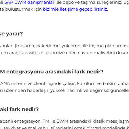
li
SAP EWM danışmanları
ile depo ve taşıma süreçlerinizi u
şta buluşturmak için
bizimle iletişime geçebilirsiniz
.
e yarar?
arı (toplama, paketleme, yükleme) ile taşıma planlamasını te
stem araç kapasitesini optimize eder, navlun maliyetini düşür
 entegrasyonu arasındaki fark nedir?
sistemi ve client’ı içinde çalışır; kurulum ve bakım daha
isleri üzerinden haberleşir; yüksek hacimli ve bağımsız günc
ki fark nedir?
abanlı entegrasyon, TM ile EWM arasındaki klasik mesajlaş
sevkiyat ve mal kabul süreçlerini ortak bir veri modelinde bi