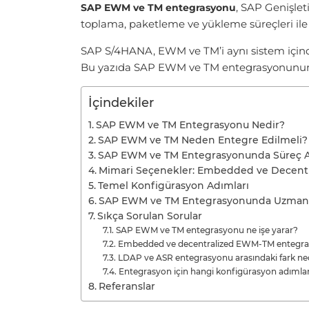
, SAP Genişlet
SAP EWM ve TM entegrasyonu
toplama, paketleme ve yükleme süreçleri ile
SAP S/4HANA, EWM ve TM’i aynı sistem içinde 
Bu yazıda SAP EWM ve TM entegrasyonunun iş 
İçindekiler
SAP EWM ve TM Entegrasyonu Nedir?
SAP EWM ve TM Neden Entegre Edilmeli?
SAP EWM ve TM Entegrasyonunda Süreç A
Mimari Seçenekler: Embedded ve Decentr
Temel Konfigürasyon Adımları
SAP EWM ve TM Entegrasyonunda Uzman
Sıkça Sorulan Sorular
SAP EWM ve TM entegrasyonu ne işe yarar?
Embedded ve decentralized EWM-TM entegrasy
LDAP ve ASR entegrasyonu arasındaki fark ne
Entegrasyon için hangi konfigürasyon adımları 
Referanslar