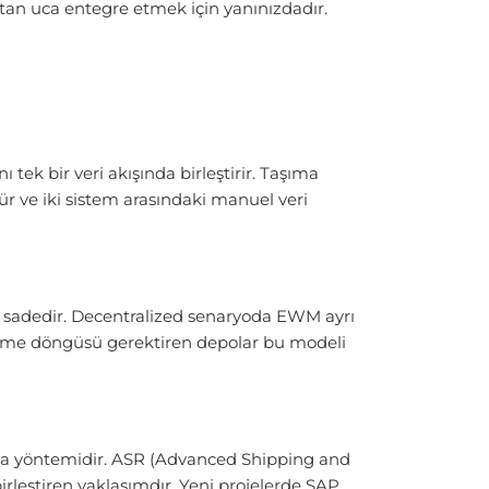
çtan uca entegre etmek için yanınızdadır.
k bir veri akışında birleştirir. Taşıma
ür ve iki sistem arasındaki manuel veri
 sadedir. Decentralized senaryoda EWM ayrı
elleme döngüsü gerektiren depolar bu modeli
ma yöntemidir. ASR (Advanced Shipping and
rleştiren yaklaşımdır. Yeni projelerde SAP,