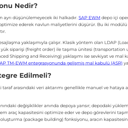
onu Nedir?
en ayrı düşünülemeyecek iki halkadır.
SAP EWM
depo içi oper
) optimize ederek navlun maliyetlerini düşürür. Bu iki modü
ır.
sajlaşma yaklaşımıyla çalışır. Klasik yöntem olan LDAP (Lo
yük siparişi (freight order) ile taşıma ünitesi (transportati
ed Shipping and Receiving) yaklaşımı ise sevkiyat ve mal kab
AP TM-EWM entegrasyonunda gelişmiş mal kabulü (ASR)
ya
egre Edilmeli?
ki taraf arasındaki veri aktarımı genellikle manuel ve hataya a
nındaki değişiklikler anında depoya yansır; depodaki yükle
em araç kapasitesini optimize eder ve depo görevlerini taşım
oluşturma (package building) fonksiyonu, aracın kapasitesini 