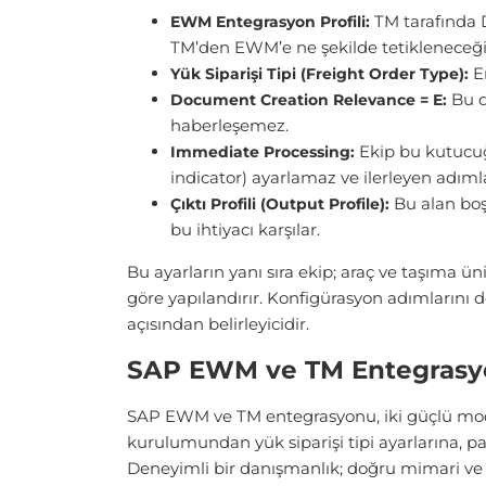
TM tarafında D
EWM Entegrasyon Profili:
TM’den EWM’e ne şekilde tetikleneceğini
En
Yük Siparişi Tipi (Freight Order Type):
Bu d
Document Creation Relevance = E:
haberleşemez.
Ekip bu kutucuğ
Immediate Processing:
indicator) ayarlamaz ve ilerleyen adımlar
Bu alan boş
Çıktı Profili (Output Profile):
bu ihtiyacı karşılar.
Bu ayarların yanı sıra ekip; araç ve taşıma 
göre yapılandırır. Konfigürasyon adımlarını 
açısından belirleyicidir.
SAP EWM ve TM Entegrasy
SAP EWM ve TM entegrasyonu, iki güçlü modül
kurulumundan yük siparişi tipi ayarlarına, 
Deneyimli bir danışmanlık; doğru mimari ve li