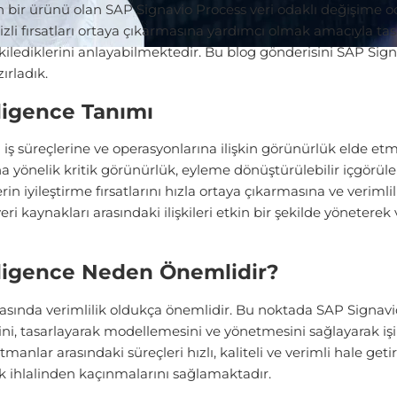
n bir ürünü olan SAP Signavio Process veri odaklı değişime o
zli fırsatları ortaya çıkarmasına yardımcı olmak amacıyla tasar
kilediklerini anlayabilmektedir. Bu blog gönderisini SAP Signa
ırladık.
ligence Tanımı
n iş süreçlerine ve operasyonlarına ilişkin görünürlük elde etm
yönelik kritik görünürlük, eyleme dönüştürülebilir içgörüle
n iyileştirme fırsatlarını hızla ortaya çıkarmasına ve verimli
eri kaynakları arasındaki ilişkileri etkin bir şekilde yönetere
lligence Neden Önemlidir?
lmasında verimlilik oldukça önemlidir. Bu noktada SAP Signavio
ini, tasarlayarak modellemesini ve yönetmesini sağlayarak işi 
tmanlar arasındaki süreçleri hızlı, kaliteli ve verimli hale 
 ihlalinden kaçınmalarını sağlamaktadır.