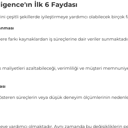
igence'ın İlk 6 Faydası
ini çeşitli şekillerde iyileştirmeye yardımcı olabilecek birço
lanması
re farkı kaynaklardan iş süreçlerine dair veriler sunmaktadır. 
k maliyetleri azaltabileceği, verimliliği ve müşteri memnuniye
ası
gösteren süreçlerin veya düşük deneyim ölçümlerinin nedenle
meye yardımcı olmaktadır. Aynı zamanda bu değişikliklerin perf