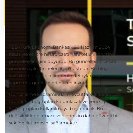
TEB (Türk Ekonomi Bankası), 20 Haziran 2024
itibariyle ekstre hesap özeti hareketleri servisini
güncelleyeceğini duyurdu. Bu güncelleme çeşitli
güvenlik iyileştirmeleri içermektedir. Bu blog
yazısında, bu güncellemenin detaylarını ve
yapmanız gerekenleri bulabilirsiniz.
Güncelleme kapsamında, mevcutta kullanılan bazı
Cipher Suite grupları kaldırılacak ve yeni Cipher
Suite grupları kullanılmaya başlanacak. Bu
değişikliklerin amacı, verilerinizin daha güvenli bir
şekilde iletilmesini sağlamaktır.