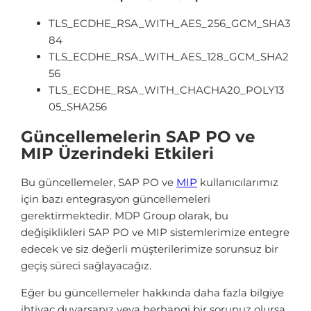
TLS_ECDHE_RSA_WITH_AES_256_GCM_SHA3
84
TLS_ECDHE_RSA_WITH_AES_128_GCM_SHA2
56
TLS_ECDHE_RSA_WITH_CHACHA20_POLY13
05_SHA256
Güncellemelerin SAP PO ve
MIP Üzerindeki Etkileri
Bu güncellemeler, SAP PO ve
MIP
kullanıcılarımız
için bazı entegrasyon güncellemeleri
gerektirmektedir.
MDP Group olarak, bu
değişiklikleri SAP PO ve MIP sistemlerimize entegre
edecek ve siz değerli müşterilerimize sorunsuz bir
geçiş süreci sağlayacağız.
Eğer bu güncellemeler hakkında daha fazla bilgiye
ihtiyaç duyarsanız veya herhangi bir sorunuz olursa,