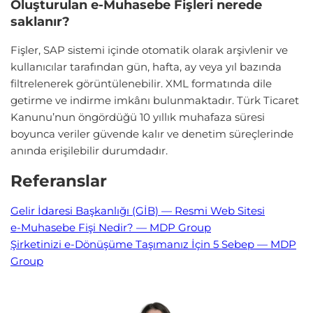
Oluşturulan e-Muhasebe Fişleri nerede
saklanır?
Fişler, SAP sistemi içinde otomatik olarak arşivlenir ve
kullanıcılar tarafından gün, hafta, ay veya yıl bazında
filtrelenerek görüntülenebilir. XML formatında dile
getirme ve indirme imkânı bulunmaktadır. Türk Ticaret
Kanunu’nun öngördüğü 10 yıllık muhafaza süresi
boyunca veriler güvende kalır ve denetim süreçlerinde
anında erişilebilir durumdadır.
Referanslar
Gelir İdaresi Başkanlığı (GİB) — Resmi Web Sitesi
e-Muhasebe Fişi Nedir? — MDP Group
Şirketinizi e-Dönüşüme Taşımanız İçin 5 Sebep — MDP
Group