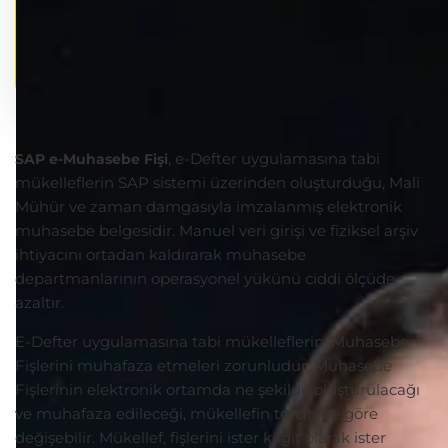
, e-Defter uygulamasına tabi
SAP e-Muhasebe Fişi
mükelleflerin SAP sistemi üzerinden oluşturduğu, Mali
Mühür ve zaman damgasıyla imzalanmış elektronik
muhasebe belgesidir. Manuel veri girişi ve fiziksel arşiv
ihtiyacını ortadan kaldırarak muhasebe
departmanlarının operasyonel yükünü ciddi ölçüde
azaltır.
E-Defter uygulamasına tabi mükelleflerin, Muhasebe
Fişlerini muhafaza etmeleri zorunludur. Muhasebe
Fişlerinin elektronik ortamda ne şekilde oluşturulacağı
ve muhafaza edileceği, mükellefin tercihine göre
değişebilir. Mükellef, fişlerini ister kâğıt olarak ister