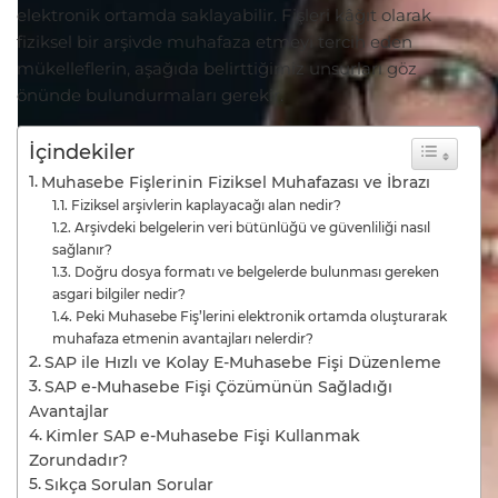
elektronik ortamda saklayabilir. Fişleri kâğıt olarak
fiziksel bir arşivde muhafaza etmeyi tercih eden
mükelleflerin, aşağıda belirttiğimiz unsurları göz
önünde bulundurmaları gerekir.
İçindekiler
Muhasebe Fişlerinin Fiziksel Muhafazası ve İbrazı
Fiziksel arşivlerin kaplayacağı alan nedir?
Arşivdeki belgelerin veri bütünlüğü ve güvenliliği nasıl
sağlanır?
Doğru dosya formatı ve belgelerde bulunması gereken
asgari bilgiler nedir?
Peki Muhasebe Fiş’lerini elektronik ortamda oluşturarak
muhafaza etmenin avantajları nelerdir?
SAP ile Hızlı ve Kolay E-Muhasebe Fişi Düzenleme
SAP e-Muhasebe Fişi Çözümünün Sağladığı
Avantajlar
Kimler SAP e-Muhasebe Fişi Kullanmak
Zorundadır?
Sıkça Sorulan Sorular