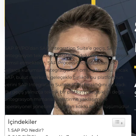
SAP PI/PO’dan SAP Integration Suite’e geçiş, SAP’nin
entegrasyon teknolojisi stratejisindeki en köklü değişimi
temsil etmektedir. SAP Process Orchestration (PO),
yıllarca kurumsal entegrasyonun omurgası oldu; ancak
SAP, bulut merkezli geleçekle birlikte bu platformun
yerini SAP Integration Suite’e (CPI) bıraktığını açıkladı.
Bu geçiş yalnızca teknik bir platform değişikliği değil;
entegrasyon mimarisi, geliştirme yaklaşımı ve
operasyonel yönetim açısından köklü bir dönüşümüdür.
İçindekiler
SAP PO Nedir?