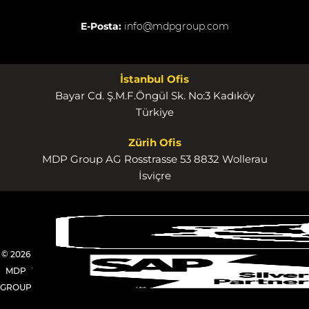
E-Posta:
info@mdpgroup.com
İstanbul Ofis
Bayar Cd. Ş.M.F.Öngül Sk. No:3 Kadıköy
Türkiye
Zürih Ofis
MDP Group AG Rosstrasse 53 8832 Wollerau
İsviçre
© 2026
MDP
GROUP