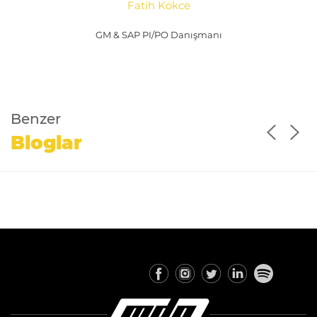
Fatih Kökce
GM & SAP PI/PO Danışmanı
Benzer
Bloglar