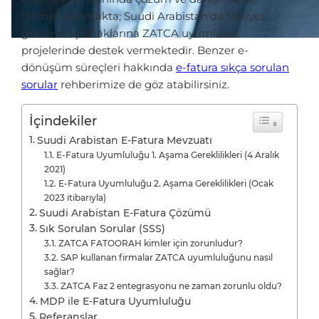
hizmeti sunmakta; Suudi Arabistan'da faaliyet
gösteren iş ortaklarına ZATCA uyumluluk
projelerinde destek vermektedir. Benzer e-
dönüşüm süreçleri hakkında
e-fatura sıkça sorulan
sorular
rehberimize de göz atabilirsiniz.
İçindekiler
Suudi Arabistan E-Fatura Mevzuatı
E-Fatura Uyumluluğu 1. Aşama Gereklilikleri (4 Aralık
2021)
E-Fatura Uyumluluğu 2. Aşama Gereklilikleri (Ocak
2023 itibarıyla)
Suudi Arabistan E-Fatura Çözümü
Sık Sorulan Sorular (SSS)
ZATCA FATOORAH kimler için zorunludur?
SAP kullanan firmalar ZATCA uyumluluğunu nasıl
sağlar?
ZATCA Faz 2 entegrasyonu ne zaman zorunlu oldu?
MDP ile E-Fatura Uyumluluğu
Referanslar