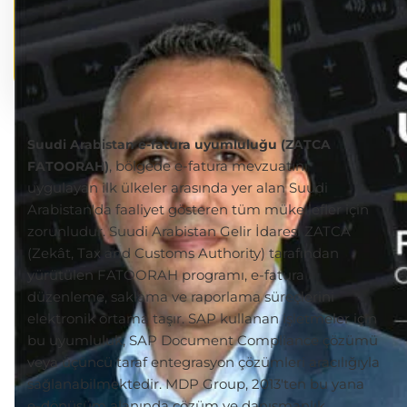
Suudi Arabistan e-fatura uyumluluğu (ZATCA
, bölgede e-fatura mevzuatını
FATOORAH)
uygulayan ilk ülkeler arasında yer alan Suudi
Arabistan'da faaliyet gösteren tüm mükellefler için
zorunludur. Suudi Arabistan Gelir İdaresi ZATCA
(Zekât, Tax and Customs Authority) tarafından
yürütülen FATOORAH programı, e-fatura
düzenleme, saklama ve raporlama süreçlerini
elektronik ortama taşır. SAP kullanan işletmeler için
bu uyumluluk, SAP Document Compliance çözümü
veya üçüncü taraf entegrasyon çözümleri aracılığıyla
sağlanabilmektedir. MDP Group, 2013'ten bu yana
e-dönüşüm alanında çözüm ve danışmanlık