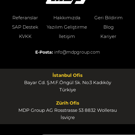
Referanslar
Hakkımızda
Geri Bildirim
SAP Destek
Yazılım Geliştirme
Blog
KVKK
İletişim
Kariyer
E-Posta:
info@mdpgroup.com
İstanbul Ofis
Bayar Cd. Ş.M.F.Öngül Sk. No:3 Kadıköy
Türkiye
Zürih Ofis
MDP Group AG Rosstrasse 53 8832 Wollerau
İsviçre