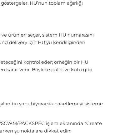
i göstergeler, HU’nun toplam ağırlığı
 ve ürünleri seçer, sistem HU numarasını
nd delivery için HU’yu kendiliğinden
eteceğini kontrol eder; örneğin bir HU
n karar verir. Böylece palet ve kutu gibi
şılan bu yapı, hiyerarşik paketlemeyi sisteme
m, /SCWM/PACKSPEC işlem ekranında “Create
rarken şu noktalara dikkat edin: