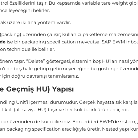
ntrol özelliklerini taşır. Bu kapsamda variable tare weight gib
ncelleyeceğini belirler.
k üzere iki ana yöntem vardır.
(packing) üzerinden çalışır; kullanıcı paketleme malzemesini
ise bir packaging specification mevcutsa, SAP EWM inbou
mde
on technique ile belirler.
taşır. “Delete” göstergesi, sistemin boş HU’ları nasıl yön
in’i de boş hale getirip getirmeyeceğine bu gösterge üzerinde
için doğru davranışı tanımlarsınız.
çe Geçmiş HU) Yapısı
ndling Unit’i içermesi durumudur. Gerçek hayatta sık karşıla
koli (alt seviye HU) taşır ve her koli belirli ürünleri içerir.
ation üzerinden de kurabilirsiniz. Embedded EWM’de siste
 packaging specification aracılığıyla üretir. Nested yapı ku