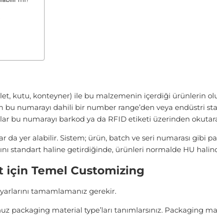
?
et, kutu, konteyner) ile bu malzemenin içerdiği ürünlerin ol
tem bu numarayı dahili bir number range’den veya endüstri st
nlar bu numarayı barkod ya da RFID etiketi üzerinden okutara
r da yer alabilir. Sistem; ürün, batch ve seri numarası gibi pa
mını standart haline getirdiğinde, ürünleri normalde HU halind
 için Temel Customizing
arlarını tamamlamanız gerekir.
uz packaging material type’ları tanımlarsınız. Packaging m