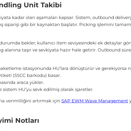
dling Unit Takibi
yata kadar olan aşamaları kapsar. Sistem, outbound delivery 
ış siparişi gibi bir kaynaktan başlatır. Picking işlemini tama
urumda bekler; kullanıcı item seviyesindeki ek detaylar görü
g alanına taşır ve sevkiyata hazır hale getirir. Outbound sür
paketleme istasyonunda HU’lara dönüştürür ve gerekiyorsa ne
tiketi (SSCC barkodu) basar.
asında araca yükler.
e sistem HU’yu sevk edilmiş olarak işaretler.
a verimliliğini artırmak için
SAP EWM Wave Management
y
imi Notları