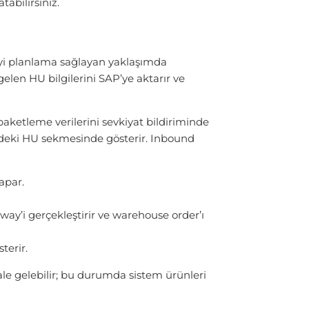
tabilirsiniz.
iyi planlama sağlayan yaklaşımda
gelen HU bilgilerini SAP’ye aktarır ve
aketleme verilerini sevkiyat bildiriminde
y’deki HU sekmesinde gösterir. Inbound
apar.
’i gerçekleştirir ve warehouse order’ı
erir.
le gelebilir; bu durumda sistem ürünleri