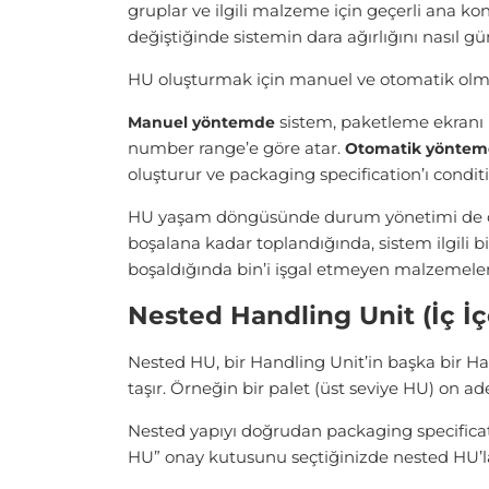
gruplar ve ilgili malzeme için geçerli ana ko
değiştiğinde sistemin dara ağırlığını nasıl gü
HU oluşturmak için manuel ve otomatik olma
sistem, paketleme ekranı 
Manuel yöntemde
number range’e göre atar.
Otomatik yönte
oluşturur ve packaging specification’ı conditi
HU yaşam döngüsünde durum yönetimi de önem 
boşalana kadar toplandığında, sistem ilgili b
boşaldığında bin’i işgal etmeyen malzemeler 
Nested Handling Unit (İç İ
Nested HU, bir Handling Unit’in başka bir Ha
taşır. Örneğin bir palet (üst seviye HU) on adet 
Nested yapıyı doğrudan packaging specific
HU” onay kutusunu seçtiğinizde nested HU’ları