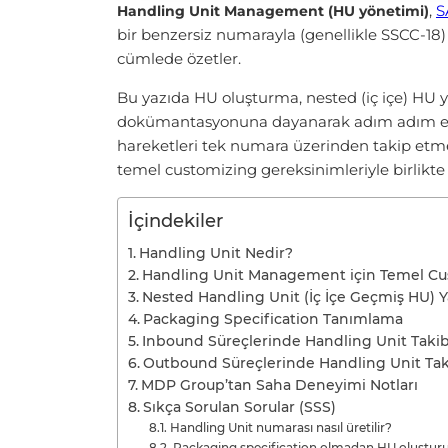
,
S
Handling Unit Management (HU yönetimi)
bir benzersiz numarayla (genellikle SSCC-18
cümlede özetler.
Bu yazıda HU oluşturma, nested (iç içe) HU 
dokümantasyonuna dayanarak adım adım ele
hareketleri tek numara üzerinden takip etme
temel customizing gereksinimleriyle birlikte 
İçindekiler
Handling Unit Nedir?
Handling Unit Management için Temel Cu
Nested Handling Unit (İç İçe Geçmiş HU) Y
Packaging Specification Tanımlama
Inbound Süreçlerinde Handling Unit Takib
Outbound Süreçlerinde Handling Unit Tak
MDP Group’tan Saha Deneyimi Notları
Sıkça Sorulan Sorular (SSS)
Handling Unit numarası nasıl üretilir?
Packaging specification olmadan HU oluşturul