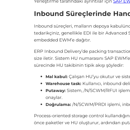
Yerleştirme tarafındaki ayrıntılar için
SAP EWM
Inbound Süreçlerinde Handl
Inbound süreçleri, malların depoya kabulünd
tedarikçiniz, genellikle EDI ile bir Advanced 
embedded EWM’e dağıtır.
ERP Inbound Delivery’de packing transaction 
size iletir. Sistem HU numarasını SAP EWM’e 
sürecinde HU takibinin tipik akışı şöyledir:
Çalışan HU’yu okutur ve sis
Mal kabul:
Kullanıcı, inbound de
Warehouse task:
Sistem, /N/SCWM/RFUI işlem k
Putaway:
onaylar.
/N/SCWM/PRDI işlemi, inbo
Doğrulama:
Process-oriented storage control kullandığı
önce paketler ve HU oluşturur, ardından pu