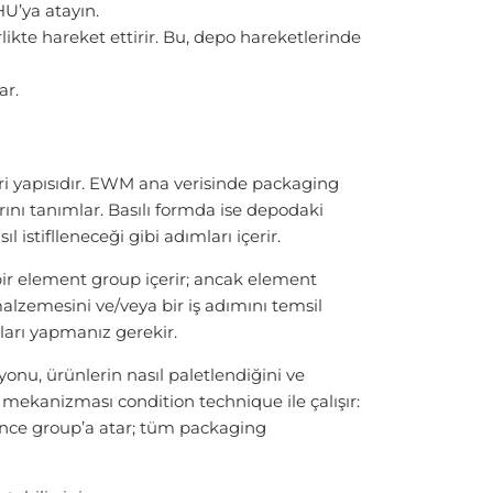
U’ya atayın.
likte hareket ettirir. Bu, depo hareketlerinde
ar.
ri yapısıdır. EWM ana verisinde packaging
rını tanımlar. Basılı formda ise depodaki
 istiflleneceği gibi adımları içerir.
bir element group içerir; ancak element
alzemesini ve/veya bir iş adımını temsil
arı yapmanız gerekir.
syonu, ürünlerin nasıl paletlendiğini ve
e mekanizması condition technique ile çalışır:
ance group’a atar; tüm packaging