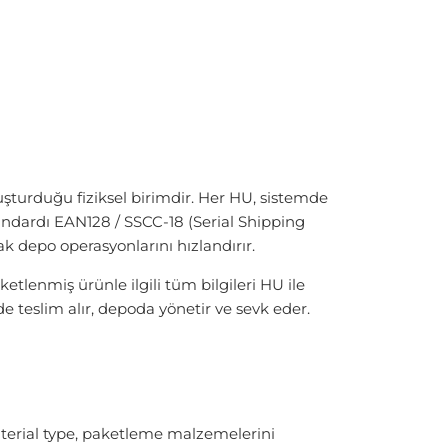
uşturduğu fiziksel birimdir. Her HU, sistemde
andardı EAN128 / SSCC-18 (Serial Shipping
k depo operasyonlarını hızlandırır.
ketlenmiş ürünle ilgili tüm bilgileri HU ile
e teslim alır, depoda yönetir ve sevk eder.
aterial type, paketleme malzemelerini