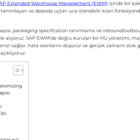
AP Extended Warehouse Management (EWM)
içinde bir pa
) tanımlayan ve depoda uçtan uca izlenebilir kılan fonksiyon
yapısı, packaging specification tanımlama ve inbound/outbo
 alıyoruz. SAP EWM’de doğru kurulan bir HU yönetimi, ma
nizi sağlar, hata oranlarını düşürür ve gerçek zamanlı stok 
açıklıyoruz.
stomizing
apısı
i
ibi
abilir mi?