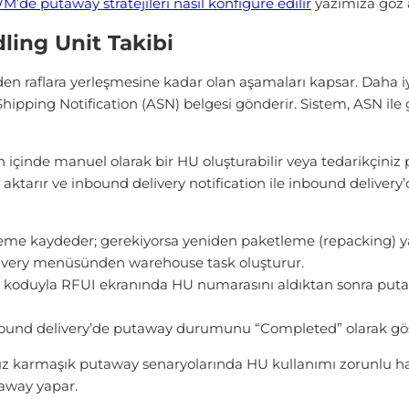
’de putaway stratejileri nasıl konfigüre edilir
yazımıza göz a
ing Unit Takibi
en raflara yerleşmesine kadar olan aşamaları kapsar. Daha 
Shipping Notification (ASN) belgesi gönderir. Sistem, ASN ile 
içinde manuel olarak bir HU oluşturabilir veya tedarikçiniz p
aktarır ve inbound delivery notification ile inbound deliver
teme kaydeder; gerekiyorsa yeniden paketleme (repacking) y
livery menüsünden warehouse task oluşturur.
oduyla RFUI ekranında HU numarasını aldıktan sonra putaway
und delivery’de putaway durumunu “Completed” olarak göst
nız karmaşık putaway senaryolarında HU kullanımı zorunlu ha
taway yapar.