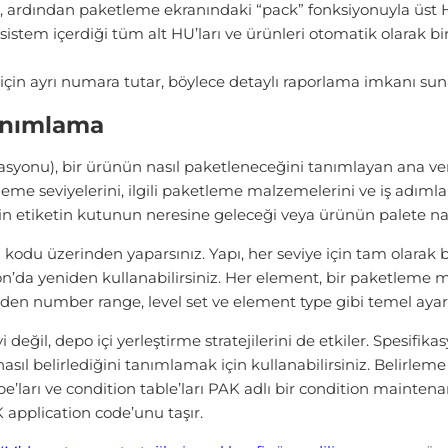
n, ardından paketleme ekranındaki “pack” fonksiyonuyla üst H
sistem içerdiği tüm alt HU’ları ve ürünleri otomatik olarak bir
çin ayrı numara tutar, böylece detaylı raporlama imkanı sun
anımlama
asyonu), bir ürünün nasıl paketleneceğini tanımlayan ana ve
tleme seviyelerini, ilgili paketleme malzemelerini ve iş adımla
eğin etiketin kutunun neresine geleceği veya ürünün palete nasıl
 kodu üzerinden yaparsınız. Yapı, her seviye için tam olarak 
on’da yeniden kullanabilirsiniz. Her element, bir paketleme m
en number range, level set ve element type gibi temel ayarl
eğil, depo içi yerleştirme stratejilerini de etkiler. Spesifika
asıl belirlediğini tanımlamak için kullanabilirsiniz. Belirlem
’ları ve condition table’ları PAK adlı bir condition mainten
 application code’unu taşır.