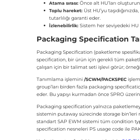
Önce alt HU’ları oluşturu
Atama sırası:
Üst HU’yu taşıdığınızda, 
Toplu hareket:
tutarlılığı garanti eder.
Sistem her seviyedeki HU i
İzlenebilirlik:
Packaging Specification T
Packaging Specification (paketleme spesifik
specification, bir ürün için gerekli tüm pake
çalışan için bir talimat seti işlevi görür; örn
Tanımlama işlemini
işlem
/SCWM/PACKSPEC
group’ları birden fazla packaging specificati
eder. Bu yapıyı kurmadan önce SPRO üzerind
Packaging specification yalnızca paketlemeyi d
sistemin putaway sürecinde storage bin’leri n
standart SAP EWM sistemi tüm condition type
specification nesneleri PS usage code ile PAK