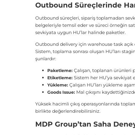
Outbound Süreçlerinde Han
Outbound süreçleri, sipariş toplamadan sevki
belgeleriyle temsil eder ve süreci örneğin sat
sevkiyata uygun HU’lar halinde paketler.
Outbound delivery için warehouse task açık d
Sistem, toplama sonrası oluşan HU’ları stagin
şunlardır:
Çalışan, toplanan ürünleri 
Paketleme:
Sistem her HU’ya sevkiyat e
Etiketleme:
Çalışan HU’ları yükleme aşam
Yükleme:
Mal çıkışını kaydettiğinizd
Goods Issue:
Yüksek hacimli çıkış operasyonlarında toplam
birlikte değerlendirebilirsiniz.
MDP Group’tan Saha Deney