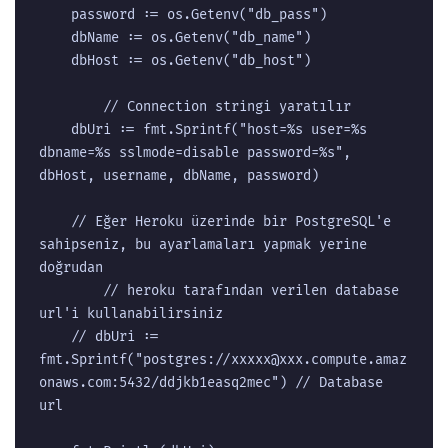
	password := os.Getenv("db_pass")

	dbName := os.Getenv("db_name")

	dbHost := os.Getenv("db_host")

        // Connection stringi yaratılır

	dbUri := fmt.Sprintf("host=%s user=%s 
dbname=%s sslmode=disable password=%s", 
dbHost, username, dbName, password)

	// Eğer Heroku üzerinde bir PostgreSQL'e 
sahipseniz, bu ayarlamaları yapmak yerine 
doğrudan 

        // heroku tarafından verilen database 
url'i kullanabilirsiniz

	// dbUri := 
fmt.Sprintf("postgres://xxxxx@xxx.compute.amaz
onaws.com:5432/ddjkb1easq2mec") // Database 
url
