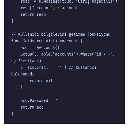
	resp := u.Message(true, "Giriş başarılı!")

	resp["account"] = account

	return resp

}

// Kullanıcı bilgilerini getirme fonksiyonu

func GetUser(u uint) *Account {

	acc := &Account{}

	GetDB().Table("accounts").Where("id = ?", 
u).First(acc)

	if acc.Email == "" { // Kullanıcı 
bulunamadı

		return nil

	}

	acc.Password = ""

	return acc
