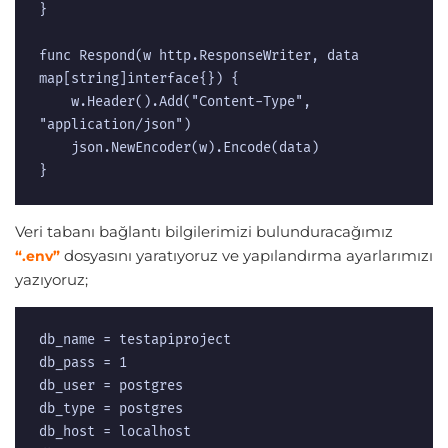
}

func Respond(w http.ResponseWriter, data 
map[string]interface{}) {

    w.Header().Add("Content-Type", 
"application/json")

    json.NewEncoder(w).Encode(data)

}
Veri tabanı bağlantı bilgilerimizi bulunduracağımız
dosyasını yaratıyoruz ve yapılandırma ayarlarımızı
“.env”
yazıyoruz;
db_name = testapiproject

db_pass = 1 

db_user = postgres

db_type = postgres

db_host = localhost
