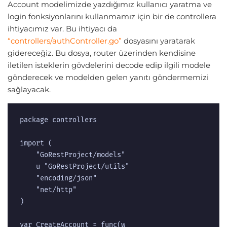
Account modelimizde yazdığımız kullanıcı yaratma ve
login fonksiyonlarını kullanmamız için bir de controllera
ihtiyacımız var. Bu ihtiyacı da
“controllers/authController.go”
dosyasını yaratarak
gidereceğiz. Bu dosya, router üzerinden kendisine
iletilen isteklerin gövdelerini decode edip ilgili modele
gönderecek ve modelden gelen yanıtı göndermemizi
sağlayacak.
package controllers

import (

	"GoRestProject/models"

	u "GoRestProject/utils"

	"encoding/json"

	"net/http"

)

var CreateAccount = func(w 