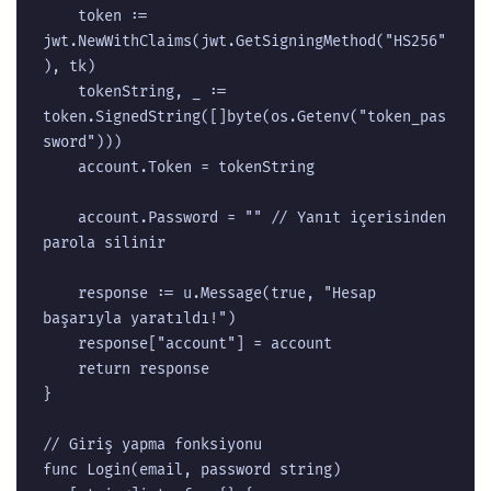
	token := 
jwt.NewWithClaims(jwt.GetSigningMethod("HS256"
), tk)

	tokenString, _ := 
token.SignedString([]byte(os.Getenv("token_pas
sword")))

	account.Token = tokenString

	account.Password = "" // Yanıt içerisinden 
parola silinir

	response := u.Message(true, "Hesap 
başarıyla yaratıldı!")

	response["account"] = account

	return response

}

// Giriş yapma fonksiyonu

func Login(email, password string) 