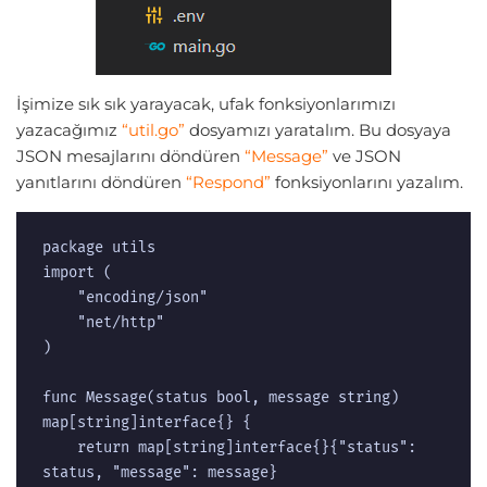
İşimize sık sık yarayacak, ufak fonksiyonlarımızı
yazacağımız
“util.go”
dosyamızı yaratalım. Bu dosyaya
JSON mesajlarını döndüren
“Message”
ve JSON
yanıtlarını döndüren
“Respond”
fonksiyonlarını yazalım.
package utils

import (

    "encoding/json"

    "net/http"

)

func Message(status bool, message string) 
map[string]interface{} {

    return map[string]interface{}{"status": 
status, "message": message}
