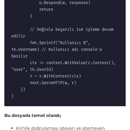
			u.Respond(w, response)

			return

		}

		// Doğrula başarılı ise işleme devam 
edilir

		fmt.Sprintf("Kullanıcı %", 
tk.Username) // Kullanıcı adı console'a 
basılır

		ctx := context.WithValue(r.Context(), 
"user", tk.UserId)

		r = r.WithContext(ctx)

		next.ServeHTTP(w, r)

	})

}
Bu dosyada temel olarak;
Kimlik doğrulaması isteyen ve istemeyen