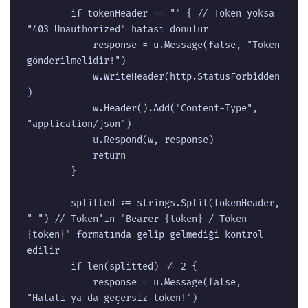
		if tokenHeader == "" { // Token yoksa 
"403 Unauthorized" hatası dönülür

			response = u.Message(false, "Token 
gönderilmelidir!")

			w.WriteHeader(http.StatusForbidden
)

			w.Header().Add("Content-Type", 
"application/json")

			u.Respond(w, response)

			return

		}

		splitted := strings.Split(tokenHeader, 
" ") // Token'ın "Bearer {token} / Token 
{token}" formatında gelip gelmediği kontrol 
edilir

		if len(splitted) != 2 {

			response = u.Message(false, 
"Hatalı ya da geçersiz token!")
