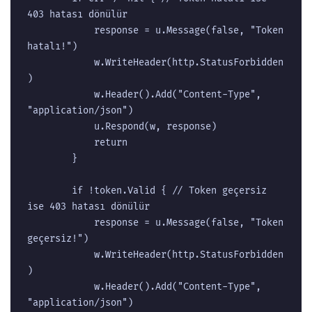
403 hatası dönülür

			response = u.Message(false, "Token 
hatalı!")

			w.WriteHeader(http.StatusForbidden
)

			w.Header().Add("Content-Type", 
"application/json")

			u.Respond(w, response)

			return

		}

		if !token.Valid { // Token geçersiz 
ise 403 hatası dönülür

			response = u.Message(false, "Token 
geçersiz!")

			w.WriteHeader(http.StatusForbidden
)

			w.Header().Add("Content-Type", 
"application/json")
