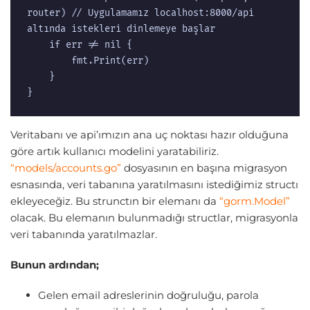
router) // Uygulamamız localhost:8000/api 
altında istekleri dinlemeye başlar

	if err != nil {

		fmt.Print(err)

	}

}
Veritabanı ve api’ımızın ana uç noktası hazır olduğuna
göre artık kullanıcı modelini yaratabiliriz.
“models/accounts.go”
dosyasının en başına migrasyon
esnasında, veri tabanına yaratılmasını istediğimiz structı
ekleyeceğiz. Bu strunctın bir elemanı da
“gorm.Model”
olacak. Bu elemanın bulunmadığı structlar, migrasyonla
veri tabanında yaratılmazlar.
Bunun ardından;
Gelen email adreslerinin doğruluğu, parola