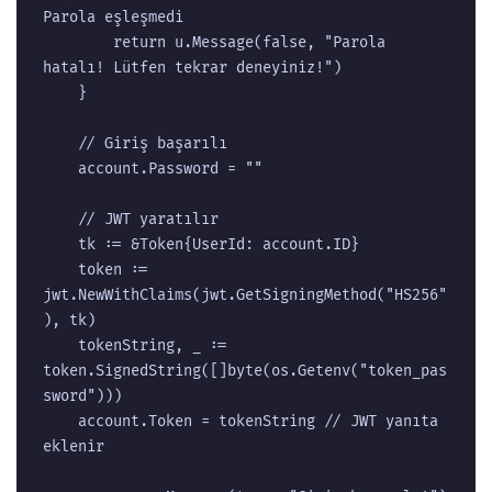
Parola eşleşmedi

		return u.Message(false, "Parola 
hatalı! Lütfen tekrar deneyiniz!")

	}

	// Giriş başarılı

	account.Password = ""

	// JWT yaratılır

	tk := &Token{UserId: account.ID}

	token := 
jwt.NewWithClaims(jwt.GetSigningMethod("HS256"
), tk)

	tokenString, _ := 
token.SignedString([]byte(os.Getenv("token_pas
sword")))

	account.Token = tokenString // JWT yanıta 
eklenir
