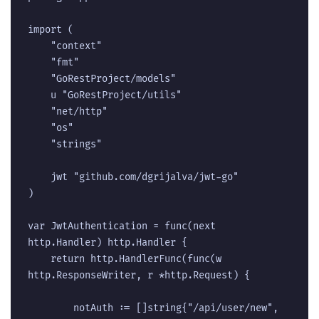
import (

	"context"

	"fmt"

	"GoRestProject/models"

	u "GoRestProject/utils"

	"net/http"

	"os"

	"strings"

	jwt "github.com/dgrijalva/jwt-go"

)

var JwtAuthentication = func(next 
http.Handler) http.Handler {

	return http.HandlerFunc(func(w 
http.ResponseWriter, r *http.Request) {

		notAuth := []string{"/api/user/new", 