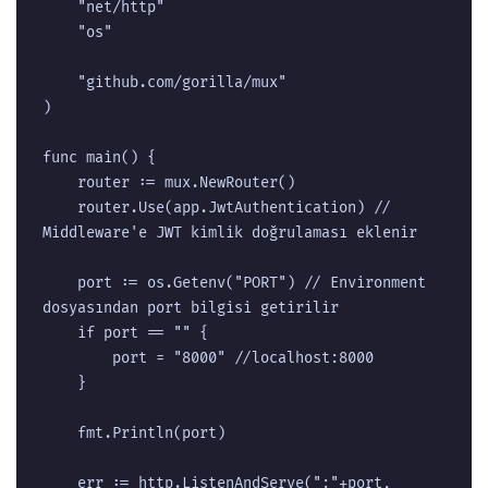
	"net/http"

	"os"

	"github.com/gorilla/mux"

)

func main() {

	router := mux.NewRouter()

	router.Use(app.JwtAuthentication) // 
Middleware'e JWT kimlik doğrulaması eklenir

	port := os.Getenv("PORT") // Environment 
dosyasından port bilgisi getirilir

	if port == "" {

		port = "8000" //localhost:8000

	}

	fmt.Println(port)

	err := http.ListenAndServe(":"+port, 