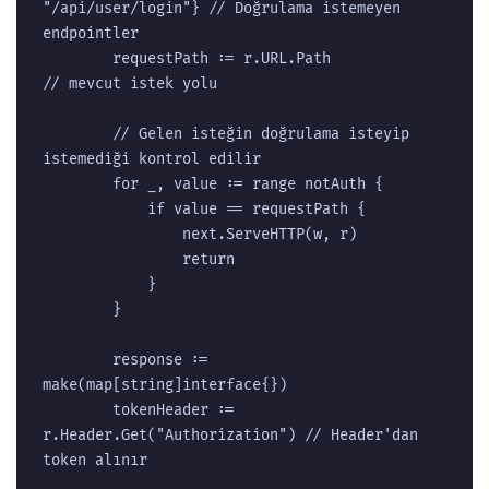
"/api/user/login"} // Doğrulama istemeyen 
endpointler

		requestPath := r.URL.Path                               
// mevcut istek yolu

		// Gelen isteğin doğrulama isteyip 
istemediği kontrol edilir

		for _, value := range notAuth {

			if value == requestPath {

				next.ServeHTTP(w, r)

				return

			}

		}

		response := 
make(map[string]interface{})

		tokenHeader := 
r.Header.Get("Authorization") // Header'dan 
token alınır
