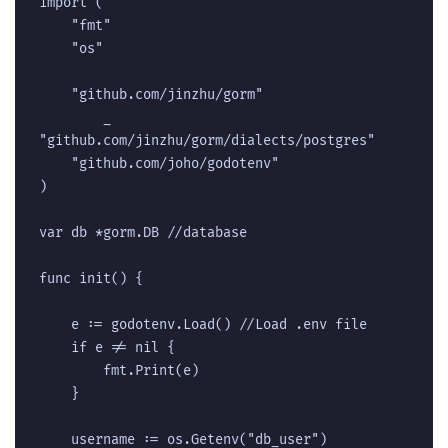
import (

	"fmt"

	"os"

	"github.com/jinzhu/gorm"

        _ 
"github.com/jinzhu/gorm/dialects/postgres"

	"github.com/joho/godotenv"

)

var db *gorm.DB //database

func init() {

	e := godotenv.Load() //Load .env file

	if e != nil {

		fmt.Print(e)

	}

	username := os.Getenv("db_user")
