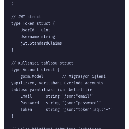
)

// JWT struct

type Token struct {

	UserId   uint

	Username string

	jwt.StandardClaims

}

// Kullanıcı tablosu struct

type Account struct {

	gorm.Model        // Migrasyon işlemi 
yapılırken, veritabanı üzerinde accounts 
tablosu yaratılması için belirtilir

	Email      string `json:"email"`

	Password   string `json:"password"`

	Token      string `json:"token";sql:"-"`

}
