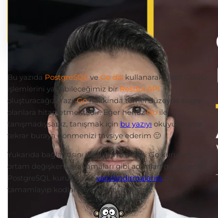
Bu yazıda
PostgreSQL
ve
Go dili
kullanarak basit CRUD
işlemlerini yapabileceğimiz bir
Restful API
oluşturacağız. Yazı,
Go
hakkında temel düzeyde bilgisi
olanlara hitap etmektedir. Eğer henüz
Go
ile
tanışmadıysanız, tanışmak için
bu yazıyı
okuyup sonra
tekrar buraya dönmenizi tavsiye ederim 🙂
Yukarıda bağlantısını verdiğim linkteki Go kurulumu,
ortam değişkeni ayarlamaları gibi adımları geçtiyseniz,
PostgreSQL kurulum ve
yapılandırmalarını
da
tamamlayıp kodlamaya başlayabilirsiniz.