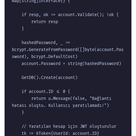
map[string]interface{} {

	if resp, ok := account.Validate(); !ok {

		return resp

	}

	hashedPassword, _ := 
bcrypt.GenerateFromPassword([]byte(account.Pas
sword), bcrypt.DefaultCost)

	account.Password = string(hashedPassword)

	GetDB().Create(account)

	if account.ID <= 0 {

		return u.Message(false, "Bağlantı 
hatası oluştu. Kullanıcı yaratılamadı!")

	}

	// Yaratılan hesap için JWT oluşturulur

	tk := &Token{UserId: account.ID}
