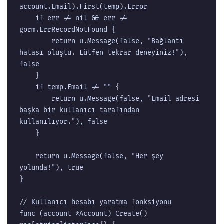
account.Email).First(temp).Error

	if err != nil && err != 
gorm.ErrRecordNotFound {

		return u.Message(false, "Bağlantı 
hatası oluştu. Lütfen tekrar deneyiniz!"), 
false

	}

	if temp.Email != "" {

		return u.Message(false, "Email adresi 
başka bir kullanıcı tarafından 
kullanılıyor."), false

	}

	return u.Message(false, "Her şey 
yolunda!"), true

}

// Kullanıcı hesabı yaratma fonksiyonu

func (account *Account) Create() 