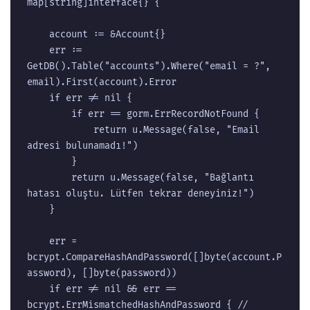
map[string]interface{} {

	account := &Account{}

	err := 
GetDB().Table("accounts").Where("email = ?", 
email).First(account).Error

	if err != nil {

		if err == gorm.ErrRecordNotFound {

			return u.Message(false, "Email 
adresi bulunamadı!")

		}

		return u.Message(false, "Bağlantı 
hatası oluştu. Lütfen tekrar deneyiniz!")

	}

	err = 
bcrypt.CompareHashAndPassword([]byte(account.P
assword), []byte(password))

	if err != nil && err == 
bcrypt.ErrMismatchedHashAndPassword { // 