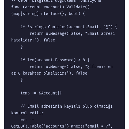
// Gelen bilgileri doğrulama fonksiyonu

func (account *Account) Validate() 
(map[string]interface{}, bool) {

	if !strings.Contains(account.Email, "@") {

		return u.Message(false, "Email adresi 
hatalıdır!"), false

	}

	if len(account.Password) < 8 {

		return u.Message(false, "Şifreniz en 
az 8 karakter olmalıdır!"), false

	}

	temp := &Account{}

	// Email adresinin kayıtlı olup olmadığı 
kontrol edilir

	err := 
GetDB().Table("accounts").Where("email = ?", 