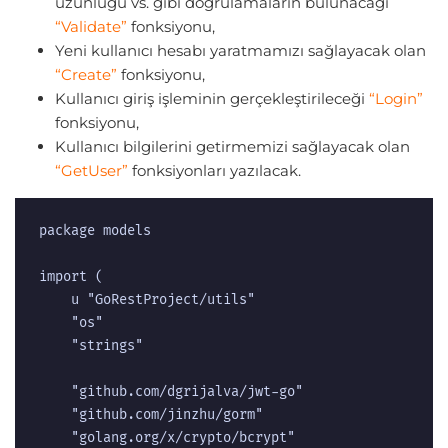
uzunluğu vs. gibi doğrulamaların bulunacağı
“Validate”
fonksiyonu,
Yeni kullanıcı hesabı yaratmamızı sağlayacak olan
“Create”
fonksiyonu,
Kullanıcı giriş işleminin gerçekleştirileceği
“Login”
fonksiyonu,
Kullanıcı bilgilerini getirmemizi sağlayacak olan
“GetUser”
fonksiyonları yazılacak.
package models

import (

	u "GoRestProject/utils"

	"os"

	"strings"

	"github.com/dgrijalva/jwt-go"

	"github.com/jinzhu/gorm"

	"golang.org/x/crypto/bcrypt"
