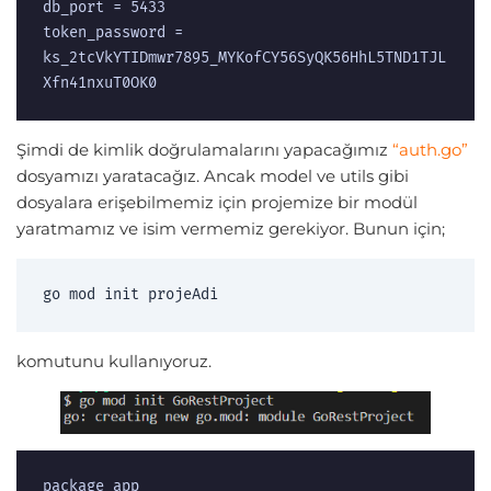
db_port = 5433

token_password = 
ks_2tcVkYTIDmwr7895_MYKofCY56SyQK56HhL5TND1TJL
Xfn41nxuT0OK0
Şimdi de kimlik doğrulamalarını yapacağımız
“auth.go”
dosyamızı yaratacağız. Ancak model ve utils gibi
dosyalara erişebilmemiz için projemize bir modül
yaratmamız ve isim vermemiz gerekiyor. Bunun için;
go mod init projeAdi 
komutunu kullanıyoruz.
package app
