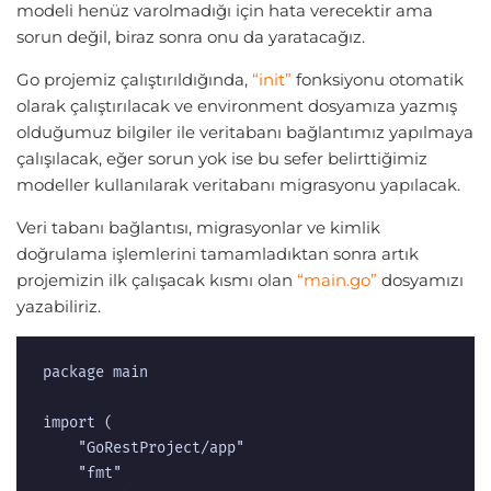
modeli henüz varolmadığı için hata verecektir ama
sorun değil, biraz sonra onu da yaratacağız.
Go projemiz çalıştırıldığında,
“init”
fonksiyonu otomatik
olarak çalıştırılacak ve environment dosyamıza yazmış
olduğumuz bilgiler ile veritabanı bağlantımız yapılmaya
çalışılacak, eğer sorun yok ise bu sefer belirttiğimiz
modeller kullanılarak veritabanı migrasyonu yapılacak.
Veri tabanı bağlantısı, migrasyonlar ve kimlik
doğrulama işlemlerini tamamladıktan sonra artık
projemizin ilk çalışacak kısmı olan
“main.go”
dosyamızı
yazabiliriz.
package main

import (

	"GoRestProject/app"

	"fmt"
