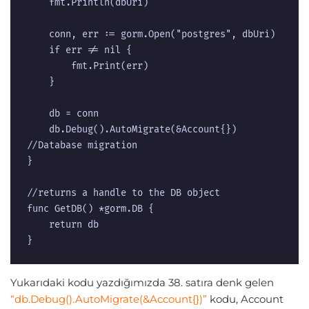
	fmt.Println(dbUri)

	conn, err := gorm.Open("postgres", dbUri)

	if err != nil {

		fmt.Print(err)

	}

	db = conn

	db.Debug().AutoMigrate(&Account{}) 
//Database migration

}

//returns a handle to the DB object

func GetDB() *gorm.DB {

	return db

}
Yukarıdaki kodu yazdığımızda 38. satıra denk gelen
“db.Debug().AutoMigrate(&Account{})”
kodu, Account