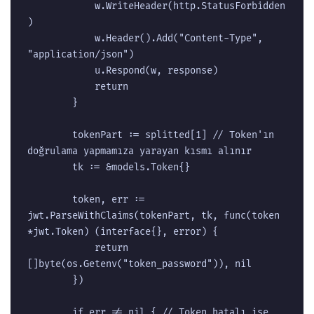
			w.WriteHeader(http.StatusForbidden
)

			w.Header().Add("Content-Type", 
"application/json")

			u.Respond(w, response)

			return

		}

		tokenPart := splitted[1] // Token'ın 
doğrulama yapmamıza yarayan kısmı alınır

		tk := &models.Token{}

		token, err := 
jwt.ParseWithClaims(tokenPart, tk, func(token 
*jwt.Token) (interface{}, error) {

			return 
[]byte(os.Getenv("token_password")), nil

		})

		if err != nil { // Token hatalı ise 