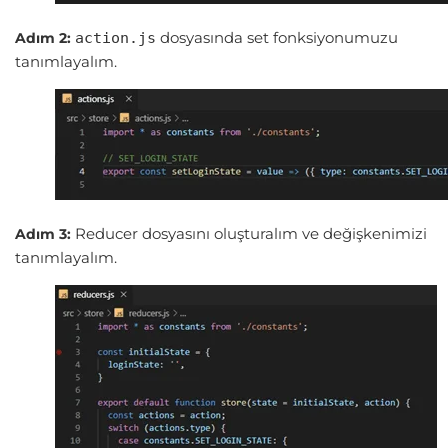
dosyasında set fonksiyonumuzu
Adım 2:
action.js
tanımlayalım.
Reducer dosyasını oluşturalım ve değişkenimizi
Adım 3:
tanımlayalım.