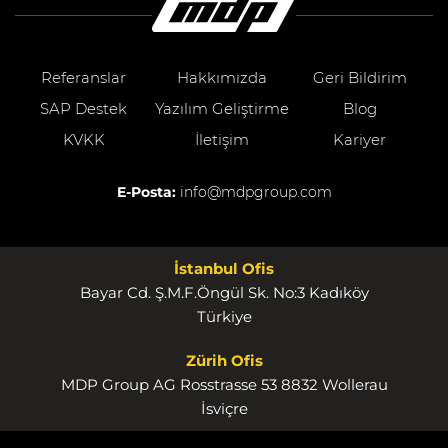
Referanslar
Hakkımızda
Geri Bildirim
SAP Destek
Yazılım Geliştirme
Blog
KVKK
İletişim
Kariyer
E-Posta:
info@mdpgroup.com
İstanbul Ofis
Bayar Cd. Ş.M.F.Öngül Sk. No:3 Kadıköy
Türkiye
Zürih Ofis
MDP Group AG Rosstrasse 53 8832 Wollerau
İsviçre