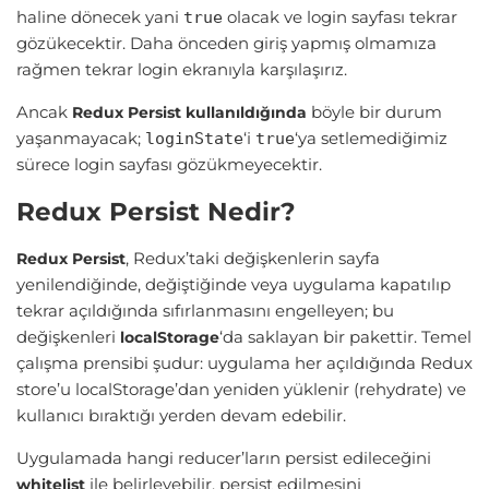
haline dönecek yani
olacak ve login sayfası tekrar
true
gözükecektir. Daha önceden giriş yapmış olmamıza
rağmen tekrar login ekranıyla karşılaşırız.
Ancak
böyle bir durum
Redux Persist kullanıldığında
yaşanmayacak;
‘i
‘ya setlemediğimiz
loginState
true
sürece login sayfası gözükmeyecektir.
Redux Persist Nedir?
, Redux’taki değişkenlerin sayfa
Redux Persist
yenilendiğinde, değiştiğinde veya uygulama kapatılıp
tekrar açıldığında sıfırlanmasını engelleyen; bu
değişkenleri
‘da saklayan bir pakettir. Temel
localStorage
çalışma prensibi şudur: uygulama her açıldığında Redux
store’u localStorage’dan yeniden yüklenir (rehydrate) ve
kullanıcı bıraktığı yerden devam edebilir.
Uygulamada hangi reducer’ların persist edileceğini
ile belirleyebilir, persist edilmesini
whitelist