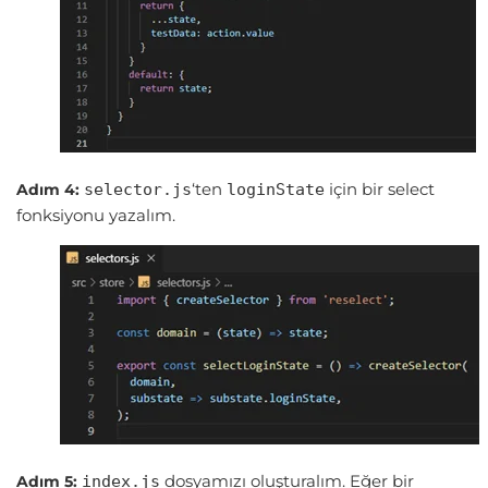
‘ten
için bir select
Adım 4:
selector.js
loginState
fonksiyonu yazalım.
dosyamızı oluşturalım. Eğer bir
Adım 5:
index.js