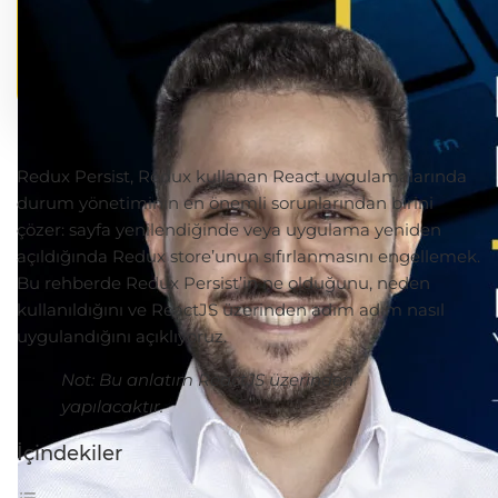
Redux Persist, Redux kullanan React uygulamalarında
durum yönetiminin en önemli sorunlarından birini
çözer: sayfa yenilendiğinde veya uygulama yeniden
açıldığında Redux store’unun sıfırlanmasını engellemek.
Bu rehberde Redux Persist’in ne olduğunu, neden
kullanıldığını ve ReactJS üzerinden adım adım nasıl
uygulandığını açıklıyoruz.
Not: Bu anlatım ReactJS üzerinden
yapılacaktır.
İçindekiler