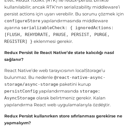
Evet. Redux Toolkit (RTK) ile redux-persist birlikte
kullanılabilir; ancak RTK’nın serializability middleware’i
persist actions için uyarı verebilir. Bu sorunu çözmek için
yapılandırmasında middleware
configureStore
ayarına
serializableCheck: { ignoredActions:
[FLUSH, REHYDRATE, PAUSE, PERSIST, PURGE,
eklenmesi gerekir.
REGISTER] }
Redux Persist ile React Native’de state kalıcılığı nasıl
sağlanır?
React Native’de web tarayıcısının localStorage’u
bulunmaz. Bu nedenle
@react-native-async-
paketini kurup
storage/async-storage
yapılandırmasında
persistConfig
storage:
olarak belirtmeniz gerekir. Kalan
AsyncStorage
yapılandırma React web uygulamalarıyla özdéştir.
Redux Persist kullanırken store sıfırlanması gerekirse ne
yapmalıyım?