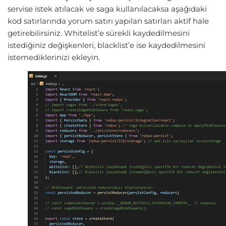
servise istek atılacak ve saga kullanılacaksa aşağıdaki
kod satırlarında yorum satırı yapılan satırları aktif hale
getirebilirsiniz. Whitelist’e sürekli kaydedilmesini
istediğiniz değişkenleri, blacklist’e ise kaydedilmesini
istemediklerinizi ekleyin.