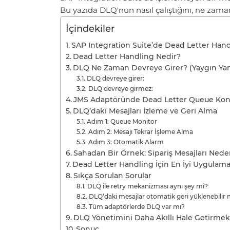
Bu yazıda DLQ'nun nasıl çalıştığını, ne zam
İçindekiler
SAP Integration Suite’de Dead Letter Handl
Dead Letter Handling Nedir?
DLQ Ne Zaman Devreye Girer? (Yaygın Yan
DLQ devreye girer:
DLQ devreye girmez:
JMS Adaptöründe Dead Letter Queue Kon
DLQ’daki Mesajları İzleme ve Geri Alma
Adım 1: Queue Monitor
Adım 2: Mesajı Tekrar İşleme Alma
Adım 3: Otomatik Alarm
Sahadan Bir Örnek: Sipariş Mesajları Ned
Dead Letter Handling İçin En İyi Uygulama
Sıkça Sorulan Sorular
DLQ ile retry mekanizması aynı şey mi?
DLQ’daki mesajlar otomatik geri yüklenebilir 
Tüm adaptörlerde DLQ var mı?
DLQ Yönetimini Daha Akıllı Hale Getirmek
Sonuç