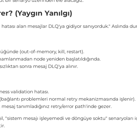
t bir senaryo üzerinden ele alacağız.
r? (Yaygın Yanılgı)
 hatası alan mesajlar DLQ'ya gidiyor sanıyorduk." Aslında dur
ünde (out-of-memory, kill, restart).
amamlanmadan node yeniden başlatıldığında.
ısızlıktan sonra mesaj DLQ'ya alınır.
ess validation hatası.
bağlantı problemleri normal retry mekanizmasında işlenir).
, mesaj tanımladığınız retry/error path'inde gezer.
il, "sistem mesajı işleyemedi ve döngüye soktu" senaryoları i
ir.