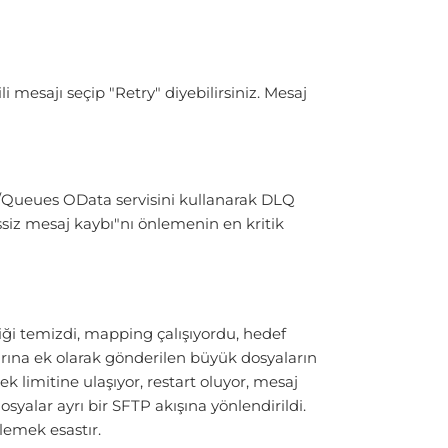
mesajı seçip "Retry" diyebilirsiniz. Mesaj
1/Queues OData servisini kullanarak DLQ
essiz mesaj kaybı"nı önlemenin en kritik
iği temizdi, mapping çalışıyordu, hedef
rına ek olarak gönderilen büyük dosyaların
 limitine ulaşıyor, restart oluyor, mesaj
yalar ayrı bir SFTP akışına yönlendirildi.
lemek esastır.