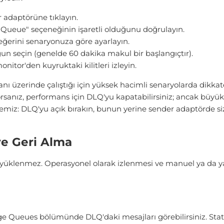
 adaptörüne tıklayın.
Queue" seçeneğinin işaretli olduğunu doğrulayın.
eğerini senaryonuza göre ayarlayın.
gun seçin (genelde 60 dakika makul bir başlangıçtır).
itor'den kuyruktaki kilitleri izleyin.
 üzerinde çalıştığı için yüksek hacimli senaryolarda dikkate
rsanız, performans için DLQ'yu kapatabilirsiniz; ancak büy
emiz: DLQ'yu açık bırakın, bunun yerine sender adaptörde si
ve Geri Alma
 yüklenmez. Operasyonel olarak izlenmesi ve manuel ya da y
 Queues bölümünde DLQ'daki mesajları görebilirsiniz. Stat