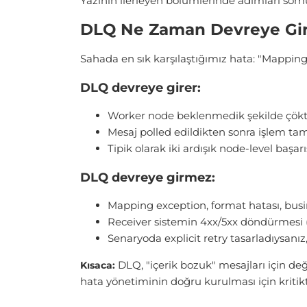
Yazının ilerleyen bölümlerinde adımları somu
DLQ Ne Zaman Devreye Gire
Sahada en sık karşılaştığımız hata: "Mapping
DLQ devreye girer:
Worker node beklenmedik şekilde çöktüğ
Mesaj polled edildikten sonra işlem t
Tipik olarak iki ardışık node-level başar
DLQ devreye girmez:
Mapping exception, format hatası, busin
Receiver sistemin 4xx/5xx döndürmesi (
Senaryoda explicit retry tasarladıysanız
DLQ, "içerik bozuk" mesajları için değ
Kısaca:
hata yönetiminin doğru kurulması için kritikt