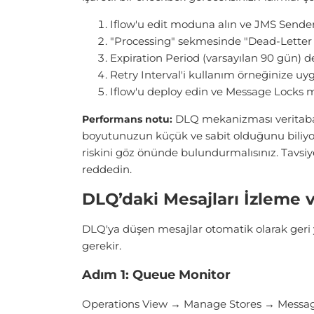
Iflow'u edit moduna alın ve JMS Sender
"Processing" sekmesinde "Dead-Letter 
Expiration Period (varsayılan 90 gün) d
Retry Interval'i kullanım örneğinize uy
Iflow'u deploy edin ve Message Locks mon
DLQ mekanizması veritabanı
Performans notu:
boyutunuzun küçük ve sabit olduğunu biliyo
riskini göz önünde bulundurmalısınız. Tavsiy
reddedin.
DLQ’daki Mesajları İzleme 
DLQ'ya düşen mesajlar otomatik olarak geri
gerekir.
Adım 1: Queue Monitor
Operations View → Manage Stores → Message