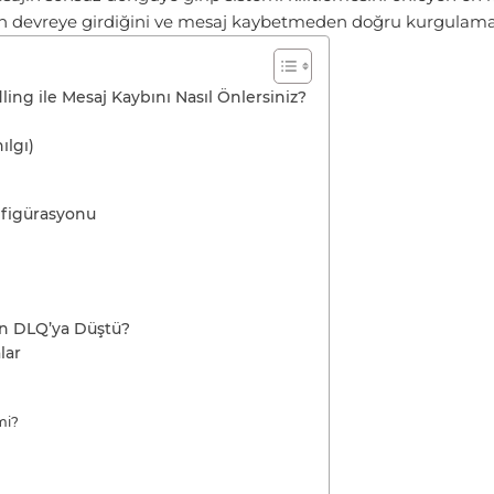
an devreye girdiğini ve mesaj kaybetmeden doğru kurgulamanı
ing ile Mesaj Kaybını Nasıl Önlersiniz?
ılgı)
figürasyonu
en DLQ’ya Düştü?
lar
mi?