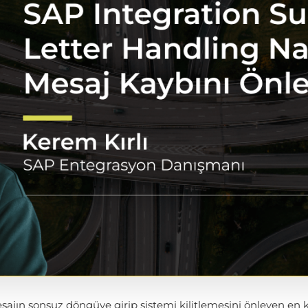
sajın sonsuz döngüye girip sistemi kilitlemesini önleyen en 