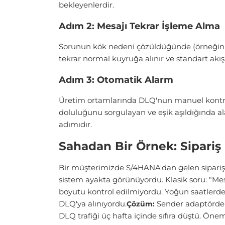
bekleyenlerdir.
Adım 2: Mesajı Tekrar İşleme Alma
Sorunun kök nedeni çözüldüğünde (örneğin work
tekrar normal kuyruğa alınır ve standart akış
Adım 3: Otomatik Alarm
Üretim ortamlarında DLQ'nun manuel kontrol
doluluğunu sorgulayan ve eşik aşıldığında ala
adımıdır.
Sahadan Bir Örnek: Sipari
Bir müşterimizde S/4HANA'dan gelen sipariş m
sistem ayakta görünüyordu. Klasik soru: "M
boyutu kontrol edilmiyordu. Yoğun saatlerde 
DLQ'ya alınıyordu.
Sender adaptörde s
Çözüm:
DLQ trafiği üç hafta içinde sıfıra düştü. Ön