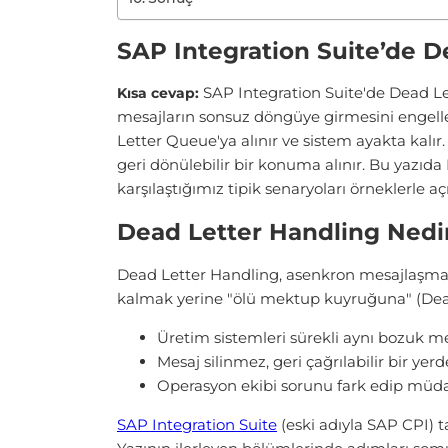
SAP Integration Suite’de De
SAP Integration Suite'de Dead L
Kısa cevap:
mesajların sonsuz döngüye girmesini engelle
Letter Queue'ya alınır ve sistem ayakta kal
geri dönülebilir bir konuma alınır. Bu yazıd
karşılaştığımız tipik senaryoları örneklerle aç
Dead Letter Handling Nedi
Dead Letter Handling, asenkron mesajlaşmad
kalmak yerine "ölü mektup kuyruğuna" (Dead
Üretim sistemleri sürekli aynı bozuk m
Mesaj silinmez, geri çağrılabilir bir yerd
Operasyon ekibi sorunu fark edip müdah
SAP Integration Suite
(eski adıyla SAP CPI) 