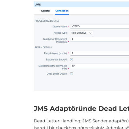
JMS Adaptöründe Dead Let
Dead Letter Handling, JMS Sender adaptörün
işaretli bir checkbox göreceksiniz. Adımlar şö