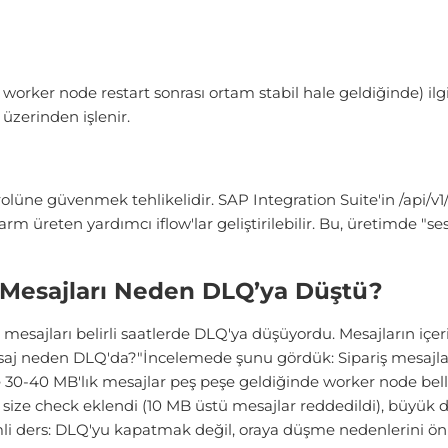
er node restart sonrası ortam stabil hale geldiğinde) ilgili 
 üzerinden işlenir.
üne güvenmek tehlikelidir. SAP Integration Suite'in /api/v
rm üreten yardımcı iflow'lar geliştirilebilir. Bu, üretimde "s
ş Mesajları Neden DLQ’ya Düştü?
esajları belirli saatlerde DLQ'ya düşüyordu. Mesajların içer
esaj neden DLQ'da?"İncelemede şunu gördük: Sipariş mesajla
30-40 MB'lık mesajlar peş peşe geldiğinde worker node bellek
ize check eklendi (10 MB üstü mesajlar reddedildi), büyük dos
emli ders: DLQ'yu kapatmak değil, oraya düşme nedenlerini ön