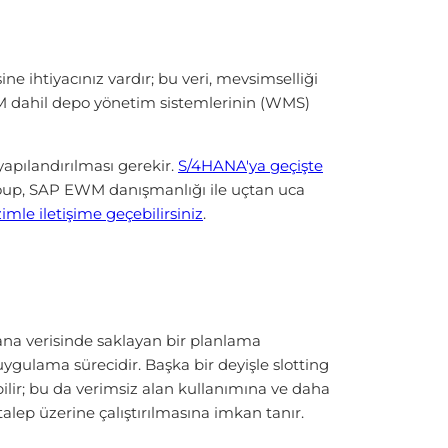
sine ihtiyacınız vardır; bu veri, mevsimselliği
WM dahil depo yönetim sistemlerinin (WMS)
apılandırılması gerekir.
S/4HANA'ya geçişte
up, SAP EWM danışmanlığı ile uçtan uca
le iletişime geçebilirsiniz
.
 ana verisinde saklayan bir planlama
uygulama sürecidir. Başka bir deyişle slotting
lir; bu da verimsiz alan kullanımına ve daha
talep üzerine çalıştırılmasına imkan tanır.