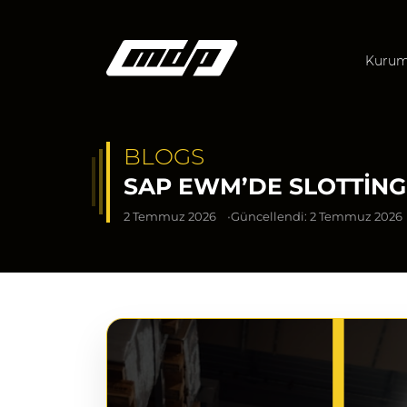
Kurum
BLOGS
SAP EWM’DE SLOTTING
2 Temmuz 2026
Güncellendi: 2 Temmuz 2026