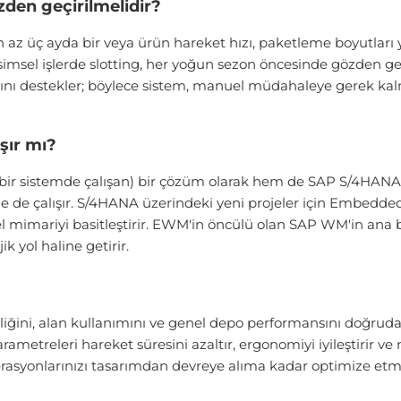
zden geçirilmelidir?
n az üç ayda bir veya ürün hareket hızı, paketleme boyutları
imsel işlerde slotting, her yoğun sezon öncesinde gözden ge
arını destekler; böylece sistem, manuel müdahaleye gerek ka
şır mı?
bir sistemde çalışan) bir çözüm olarak hem de SAP S/4HAN
e de çalışır. S/4HANA üzerindeki yeni projeler için Embedde
nel mimariyi basitleştirir. EWM'in öncülü olan SAP WM'in ana
k yol haline getirir.
liğini, alan kullanımını ve genel depo performansını doğrud
parametreleri hareket süresini azaltır, ergonomiyi iyileştiri
asyonlarınızı tasarımdan devreye alıma kadar optimize etm