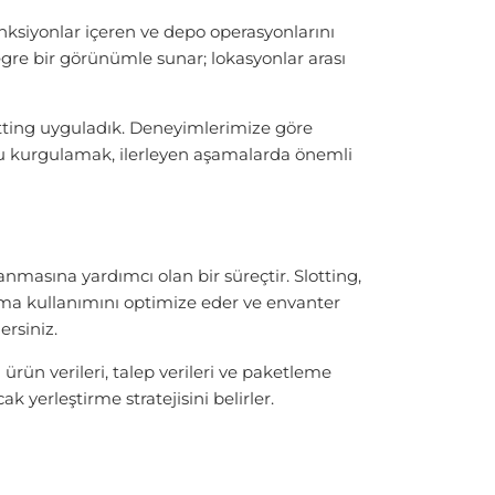
ksiyonlar içeren ve depo operasyonlarını
gre bir görünümle sunar; lokasyonlar arası
tting uyguladık. Deneyimlerimize göre
ğru kurgulamak, ilerleyen aşamalarda önemli
nmasına yardımcı olan bir süreçtir. Slotting,
ma kullanımını optimize eder ve envanter
ersiniz.
ürün verileri, talep verileri ve paketleme
k yerleştirme stratejisini belirler.