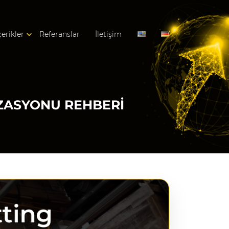
çerikler
Referanslar
İletişim
IZASYONU REHBERI