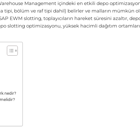
arehouse Management içindeki en etkili depo optimizasyonu 
tipi, bölüm ve raf tipi dahil) belirler ve malların mümkün o
P EWM slotting, toplayıcıların hareket süresini azaltır, dep
epo slotting optimizasyonu, yüksek hacimli dağıtım ortamlar
rk nedir?
melidir?