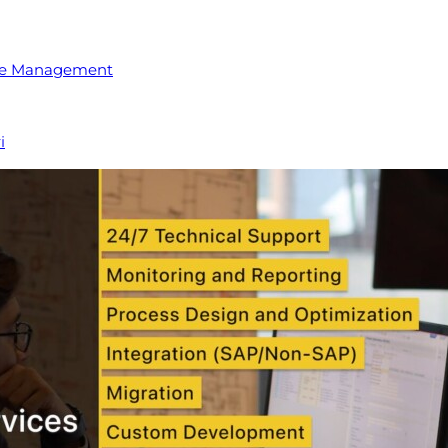
se Management
i