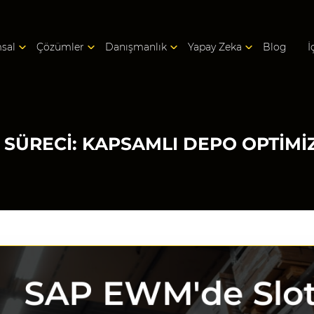
sal
Çözümler
Danışmanlık
Yapay Zeka
Blog
İ
 SÜRECI: KAPSAMLI DEPO OPTIM