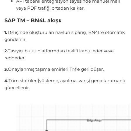
API tabanlı entegrasyon sayesinde manuel mail
veya PDF trafiği ortadan kalkar.
SAP TM – BN4L akışı:
TM içinde oluşturulan navlun siparişi, BN4L’e otomatik
1.
gönderilir.
Taşıyıcı bulut platformdan teklifi kabul eder veya
2.
reddeder.
Onaylanmış taşıma emirleri TM’e geri düşer.
3.
Tüm statüler (yükleme, ayrılma, varış) gerçek zamanlı
4.
güncellenir.