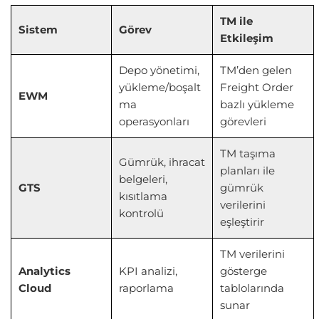
TM ile
Sistem
Görev
Etkileşim
Depo yönetimi,
TM’den gelen
yükleme/boşalt
Freight Order
EWM
ma
bazlı yükleme
operasyonları
görevleri
TM taşıma
Gümrük, ihracat
planları ile
belgeleri,
GTS
gümrük
kısıtlama
verilerini
kontrolü
eşleştirir
TM verilerini
Analytics
KPI analizi,
gösterge
Cloud
raporlama
tablolarında
sunar