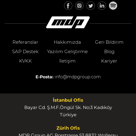
Referanslar
Hakkımızda
Geri Bildirim
SAP Destek
Yazılım Geliştirme
Blog
KVKK
İletişim
Kariyer
E-Posta:
info@mdpgroup.com
İstanbul Ofis
Bayar Cd. Ş.M.F.Öngül Sk. No:3 Kadıköy
Türkiye
Zürih Ofis
MDP Group AG Rosstrasse 53 8832 Wollerau