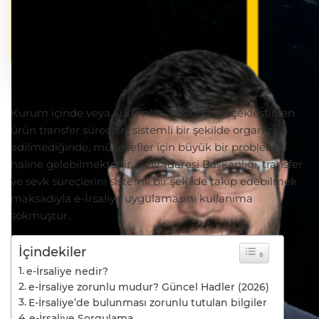
Kurum içinde veya kurumlar arasında gerçekleştirilen
ürün transfer süreçleri, sistemli bir şekilde organize
edilmediğinde, mükellefler için büyük bir problem
haline gelebilmektedir. Gelir İdaresi Başkanlığı, transfer
ve sevk süreçlerini sistemli bir şekilde takip edebilmek
maksadıyla e-İrsaliye uygulamasını kullanıma
sokmuştur.
İçindekiler
e-İrsaliye nedir?
e-İrsaliye zorunlu mudur? Güncel Hadler (2026)
E-İrsaliye’de bulunması zorunlu tutulan bilgiler
e-İrsaliye Sorgulama