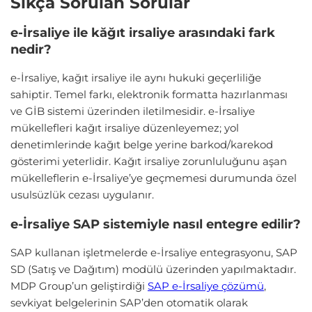
Sıkça Sorulan Sorular
e-İrsaliye ile kăğıt irsaliye arasındaki fark
nedir?
e-İrsaliye, kağıt irsaliye ile aynı hukuki geçerliliğe
sahiptir. Temel farkı, elektronik formatta hazırlanması
ve GİB sistemi üzerinden iletilmesidir. e-İrsaliye
mükellefleri kağıt irsaliye düzenleyemez; yol
denetimlerinde kağıt belge yerine barkod/karekod
gösterimi yeterlidir. Kağıt irsaliye zorunluluğunu aşan
mükelleflerin e-İrsaliye’ye geçmemesi durumunda özel
usulsüzlük cezası uygulanır.
e-İrsaliye SAP sistemiyle nasıl entegre edilir?
SAP kullanan işletmelerde e-İrsaliye entegrasyonu, SAP
SD (Satış ve Dağıtım) modülü üzerinden yapılmaktadır.
MDP Group’un geliştirdiği
SAP e-İrsaliye çözümü
,
sevkiyat belgelerinin SAP’den otomatik olarak