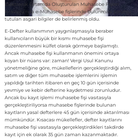
Elektronik Ortamda Oluşturulan Muhasebe Fişleri
Kılavuzu’nda e-Muhasebe fişlerinde bulunması zorunlu
tutulan asgari bilgiler de belirlenmiş oldu.
E-Defter kullanımının yaygınlaşmasıyla beraber
kullanıcıların büyük bir kısmı muhasebe fişi
düzenlenmesini külfet olarak görmeye başlamıştı.
Ancak muhasebe fişi kullanmanın önemini ortaya
koyan bir nüans var: zaman! Vergi Usul Kanunu
yönetmeliğine göre, mükelleflerin gerçekleştirdiği alım,
satım ve diğer tüm muhasebe işlemlerini işlemin
yapıldığı tarihten itibaren en geç 10 gün içerisinde
yevmiye ve kebir defterine kaydetmesi zorunludur.
Ancak bu kayıt işlemi muhasebe fişi vasıtasıyla
gerçekleştiriliyorsa muhasebe fişlerinde bulunan
kayıtların yasal defterlere 45 gün içerisinde aktarılması
mümkündür. Kısacası mükellefler, defter kayıtlarını
muhasebe fişi vasıtasıyla gerçekleştirdikleri takdirde
kayıt için ek olarak 35 gün zaman kazanmaktadır.