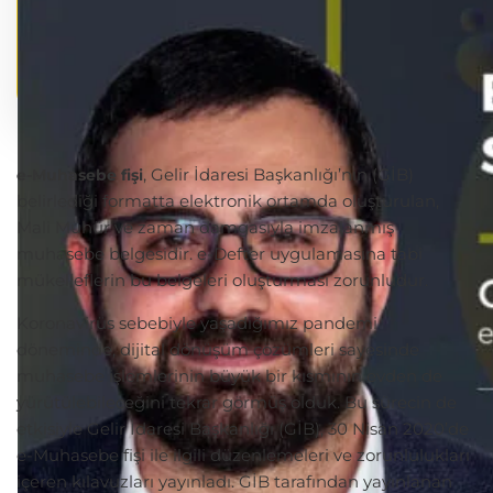
, Gelir İdaresi Başkanlığı’nın (GİB)
e-Muhasebe fişi
belirlediği formatta elektronik ortamda oluşturulan,
Mali Mühür ve zaman damgasıyla imzalanmış
muhasebe belgesidir. e-Defter uygulamasına tabi
mükelleflerin bu belgeleri oluşturması zorunludur.
Koronavirüs sebebiyle yaşadığımız pandemi
döneminde, dijital dönüşüm çözümleri sayesinde
muhasebe işlemlerinin büyük bir kısmının evden de
yürütülebileceğini tekrar görmüş olduk. Bu sürecin de
etkisiyle Gelir İdaresi Başkanlığı (GİB), 30 Nisan 2020’de
e-Muhasebe fişi ile ilgili düzenlemeleri ve zorunlulukları
içeren kılavuzları yayınladı. GİB tarafından yayınlanan