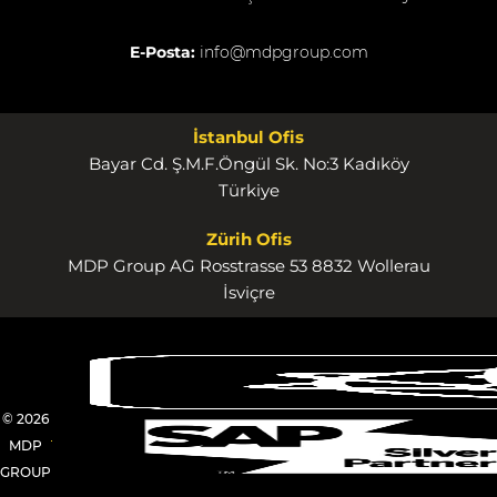
E-Posta:
info@mdpgroup.com
İstanbul Ofis
Bayar Cd. Ş.M.F.Öngül Sk. No:3 Kadıköy
Türkiye
Zürih Ofis
MDP Group AG Rosstrasse 53 8832 Wollerau
İsviçre
© 2026
MDP
GROUP