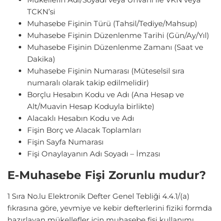
TCKN’si
Muhasebe Fişinin Türü (Tahsil/Tediye/Mahsup)
Muhasebe Fişinin Düzenlenme Tarihi (Gün/Ay/Yıl)
Muhasebe Fişinin Düzenlenme Zamanı (Saat ve
Dakika)
Muhasebe Fişinin Numarası (Müteselsil sıra
numaralı olarak takip edilmelidir)
Borçlu Hesabın Kodu ve Adı (Ana Hesap ve
Alt/Muavin Hesap Koduyla birlikte)
Alacaklı Hesabın Kodu ve Adı
Fişin Borç ve Alacak Toplamları
Fişin Sayfa Numarası
Fişi Onaylayanın Adı Soyadı – İmzası
E-Muhasebe Fişi Zorunlu mudur?
1 Sıra No.lu Elektronik Defter Genel Tebliği 4.4.1/(a)
fıkrasına göre, yevmiye ve kebir defterlerini fiziki formda
hazırlayan mükellefler için muhasebe fişi kullanımı