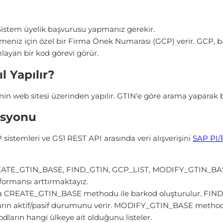
Sistem üyelik başvurusu yapmanız gerekir.
meniz için özel bir Firma Önek Numarası (GCP) verir. GCP, 
mlayan bir kod görevi görür.
 Yapılır?
'nin web sitesi üzerinden yapılır. GTIN'e göre arama yaparak b
asyonu
istemleri ve GS1 REST API arasında veri alışverişini
SAP PI
REATE_GTIN_BASE, FIND_GTIN, GCP_LIST, MODIFY_GTIN_BASE, 
erformansı arttırmaktayız.
ra CREATE_GTIN_BASE methodu ile barkod oluşturulur. FIND_
rın aktif/pasif durumunu verir. MODIFY_GTIN_BASE methodu 
ların hangi ülkeye ait olduğunu listeler.