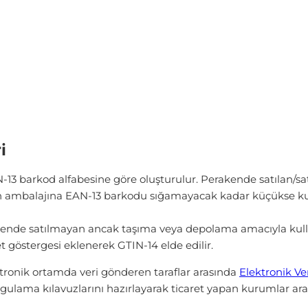
i
3 barkod alfabesine göre oluşturulur. Perakende satılan/satıl
ambalajına EAN-13 barkodu sığamayacak kadar küçükse kull
ende satılmayan ancak taşıma veya depolama amacıyla kullanı
 göstergesi eklenerek GTIN-14 elde edilir.
ktronik ortamda veri gönderen taraflar arasında
Elektronik Ve
ygulama kılavuzlarını hazırlayarak ticaret yapan kurumlar ara