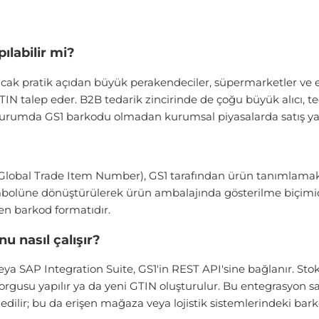
ılabilir mi?
ncak pratik açıdan büyük perakendeciler, süpermarketler ve e
GTIN talep eder. B2B tedarik zincirinde de çoğu büyük alıcı,
 durumda GS1 barkodu olmadan kurumsal piyasalarda satış y
TIN (Global Trade Item Number), GS1 tarafından ürün tanımlam
olüne dönüştürülerek ürün ambalajında gösterilme biçimidi
en barkod formatıdır.
 nasıl çalışır?
 SAP Integration Suite, GS1'in REST API'sine bağlanır. Sto
orgusu yapılır ya da yeni GTIN oluşturulur. Bu entegrasyon s
ilir; bu da erişen mağaza veya lojistik sistemlerindeki barko