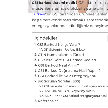
GS1 sistemi, ulus
GS1 barkod sistemi nedir?
müşteriler arasındaki global işletme dilin
Türkiye
'dir. GS1 tarafından ürünlere verile
başta perakende satış olmak üzere tedarik 
entegrasyonlarında edindiğimiz deneyime 
İçindekiler
GS1 Barkod Ne İşe Yarar?
GS1 Sisteminin Üç Ana Bileşeni
GTIN Numaralarının Türleri
Ülkelere Göre GS1 Barkod Kodları
GS1 Barkod Nasıl Alınır?
GS1 Barkod Doğrulama Nasıl Yapılır?
GS1 Barkod ile SAP Entegrasyonu
Sık Sorulan Sorular (SSS)
GS1 barkodu olmadan ürün satış yapılabilir 
GS1 GTIN ve EAN-13 aynı şey midir?
SAP ERP’de GS1 barkod entegrasyonu nasıl ç
Referanslar