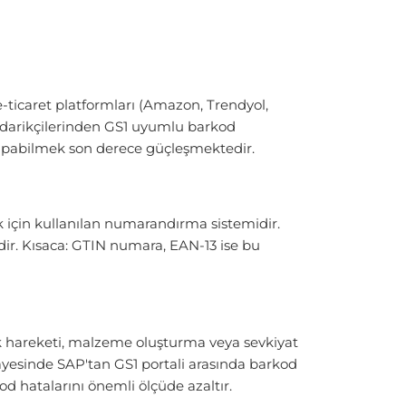
-ticaret platformları (Amazon, Trendyol,
 tedarikçilerinden GS1 uyumlu barkod
apabilmek son derece güçleşmektedir.
ak için kullanılan numarandırma sistemidir.
r. Kısaca: GTIN numara, EAN-13 ise bu
k hareketi, malzeme oluşturma veya sevkiyat
ayesinde SAP'tan GS1 portali arasında barkod
d hatalarını önemli ölçüde azaltır.