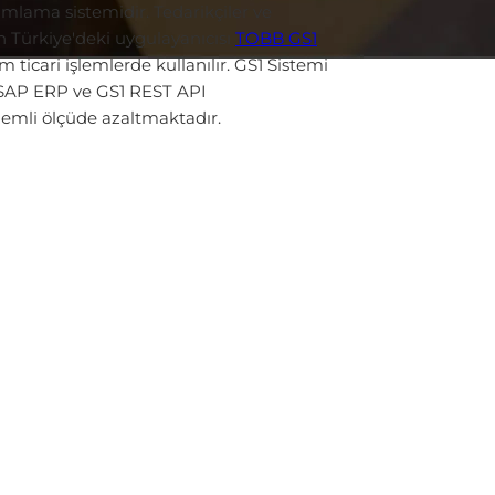
nımlama sistemidir. Tedarikçiler ve
n Türkiye'deki uygulayanıcısı
TOBB GS1
 ticari işlemlerde kullanılır. GS1 Sistemi
k SAP ERP ve GS1 REST API
emli ölçüde azaltmaktadır.