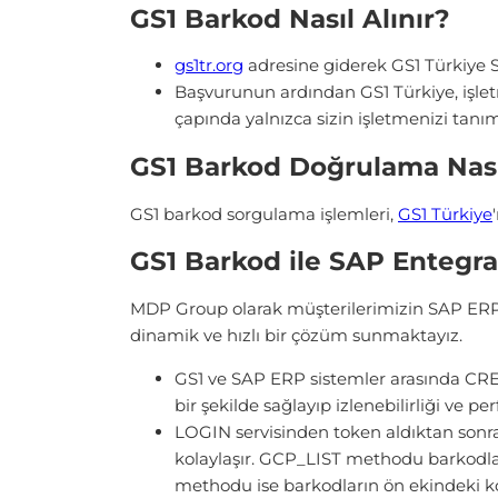
GS1 Barkod Nasıl Alınır?
gs1tr.org
adresine giderek GS1 Türkiye 
Başvurunun ardından GS1 Türkiye, işlet
çapında yalnızca sizin işletmenizi tanı
GS1 Barkod Doğrulama Nasıl
GS1 barkod sorgulama işlemleri,
GS1 Türkiye
GS1 Barkod ile SAP Entegr
MDP Group olarak müşterilerimizin SAP ERP s
dinamik ve hızlı bir çözüm sunmaktayız.
GS1 ve SAP ERP sistemler arasında C
bir şekilde sağlayıp izlenebilirliği ve p
LOGIN servisinden token aldıktan son
kolaylaşır. GCP_LIST methodu barkodla
methodu ise barkodların ön ekindeki kod