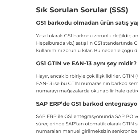
Sık Sorulan Sorular (SSS)
GS1 barkodu olmadan ürün satış yap
Yasal olarak GS1 barkodu zorunlu değildir; a
Hepsiburada vb.) satış iin GS1 standartında 
kullanımını zorunlu kılar. Bu nedenle çoğu
GS1 GTIN ve EAN-13 aynı şey midir?
Hayır, ancak birbiriyle çok ilişkilidirler. G
EAN-13 ise bu GTIN numarasının barkod semb
numarayı mağazalarda okunabilir hale getir
SAP ERP’de GS1 barkod entegrasyonu
SAP ERP ile GS1 entegrasyonunda SAP PO veya
süreçlerinde SAP'tan otomatik olarak GTIN s
numaraları manuel girilmeksizin senkronize ed