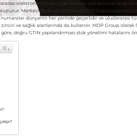
lararası elektronik ticaret uygulamaları için evrensel bilgi ta
i oluşturur. Merkezi Brüks el'de bulunan GS1 organizasyonunu
n numaralar dünyanın her yerinde geçerlidir ve uluslararası tüm
zinciri ve sağlık alanlarında da kullanılır. MDP Group olara
göre, doğru GTIN yapılandırması stok yönetimi hatalarını ön
mi?
alışır?