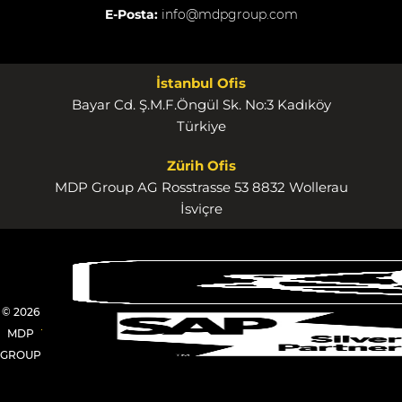
E-Posta:
info@mdpgroup.com
İstanbul Ofis
Bayar Cd. Ş.M.F.Öngül Sk. No:3 Kadıköy
Türkiye
Zürih Ofis
MDP Group AG Rosstrasse 53 8832 Wollerau
İsviçre
© 2026
MDP
GROUP