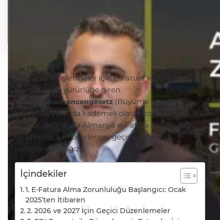
Almanya'da işletmeler için e-Fatura kullanımı, 22
Mart 2024'te yürürlüğe giren
(Büyüme Fırsatları
Wachstumschancengesetz
Yasası) ile yakında kademeli olarak zorunlu hale
geliyor. Bu blogda Almanya e-Fatura zorunluluğu
ve şirketler için belirlenen geçiş sürecini
detaylandıracağız.
İçindekiler
1. E-Fatura Alma Zorunluluğu Başlangıcı: Ocak
2025’ten İtibaren
2. 2026 ve 2027 İçin Geçici Düzenlemeler