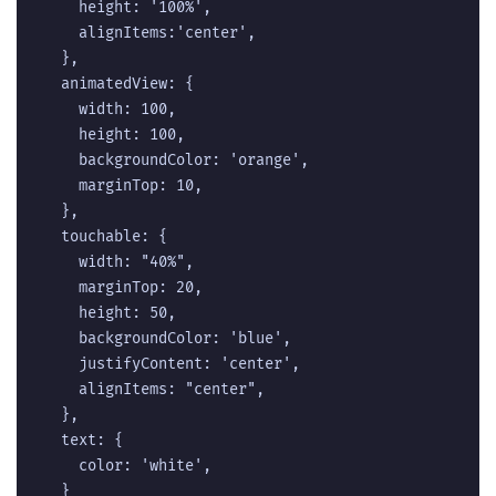
    height: '100%',  

    alignItems:'center',  

  },  

  animatedView: {  

    width: 100,  

    height: 100,  

    backgroundColor: 'orange',  

    marginTop: 10,  

  },  

  touchable: {  

    width: "40%",  

    marginTop: 20,  

    height: 50,  

    backgroundColor: 'blue',  

    justifyContent: 'center',  

    alignItems: "center",  

  },  

  text: {  

    color: 'white',  

  }   
