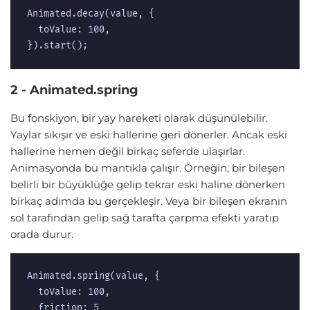
Animated.decay(value, {  

  toValue: 100,  

}).start(); 
2 - Animated.spring
Bu fonskiyon, bir yay hareketi olarak düşünülebilir.
Yaylar sıkışır ve eski hallerine geri dönerler. Ancak eski
hallerine hemen değil birkaç seferde ulaşırlar.
Animasyonda bu mantıkla çalışır. Örneğin, bir bileşen
belirli bir büyüklüğe gelip tekrar eski haline dönerken
birkaç adımda bu gerçekleşir. Veya bir bileşen ekranın
sol tarafından gelip sağ tarafta çarpma efekti yaratıp
orada durur.
Animated.spring(value, {  

  toValue: 100,  

  friction: 5  
