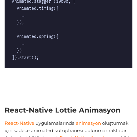
Animated.stagger (10000, [  

  Animated.timing({  

    …  

  }),  

  Animated.spring({  

    …  

  })

]).start();  
React-Native Lottie Animasyon
React-Native
uygulamalarında
animasyon
oluşturmak
için sadece animated kütüphanesi bulunmamaktadır.