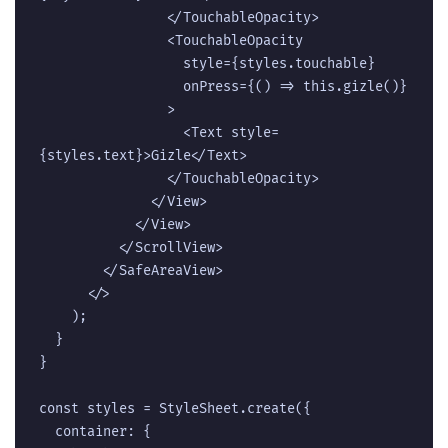
                </TouchableOpacity>  

                <TouchableOpacity  

                  style={styles.touchable}  

                  onPress={() => this.gizle()}  

                >  

                  <Text style=
{styles.text}>Gizle</Text>  

                </TouchableOpacity>  

              </View>  

            </View>  

          </ScrollView>  

        </SafeAreaView>  

      </>  

    );  

  }  

}  

const styles = StyleSheet.create({  

  container: {  
