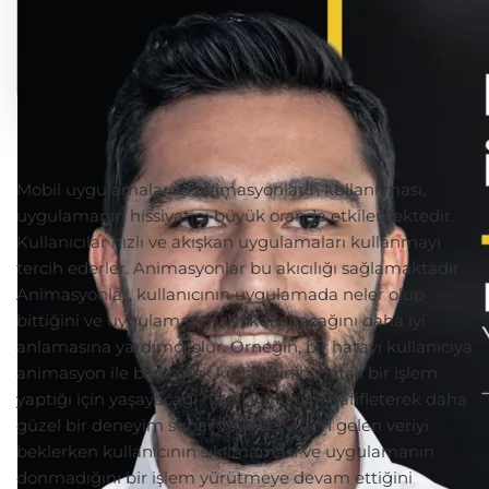
Mobil uygulamalarda animasyonların kullanılması,
uygulamanın hissiyatını büyük oranda etkilemektedir.
Kullanıcılar hızlı ve akışkan uygulamaları kullanmayı
tercih ederler. Animasyonlar bu akıcılığı sağlamaktadır.
Animasyonlar, kullanıcının uygulamada neler olup
bittiğini ve uygulamayı nasıl kullanacağını daha iyi
anlamasına yardımcı olur. Örneğin, bir hatayı kullanıcıya
animasyon ile bildirmek kullanıcının, hatalı bir işlem
yaptığı için yaşayacağı hayal kırıklığını hafifleterek daha
güzel bir deneyim sunar veya servisten gelen veriyi
beklerken kullanıcının sıkılmaması ve uygulamanın
donmadığını bir işlem yürütmeye devam ettiğini