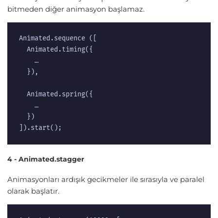
bitmeden diğer animasyon başlamaz.
Animated.sequence ([  

  Animated.timing({  

    …  

  }),  

  Animated.spring({  

    …  

  })  

]).start();  
4 - Animated.stagger
Animasyonları ardışık gecikmeler ile sırasıyla ve paralel
olarak başlatır.