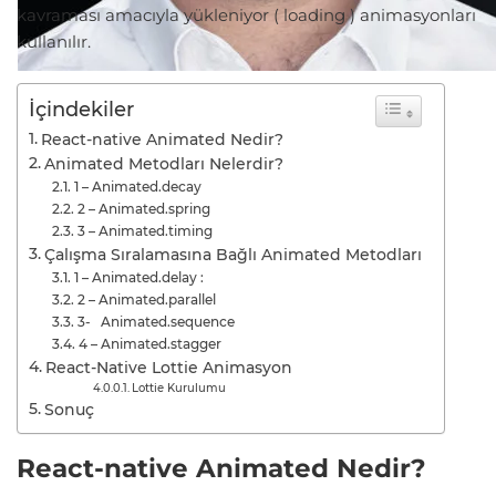
kavraması amacıyla yükleniyor ( loading ) animasyonları
kullanılır.
İçindekiler
React-native Animated Nedir?
Animated Metodları Nelerdir?
1 – Animated.decay
2 – Animated.spring
3 – Animated.timing
Çalışma Sıralamasına Bağlı Animated Metodları
1 – Animated.delay :
2 – Animated.parallel
3- Animated.sequence
4 – Animated.stagger
React-Native Lottie Animasyon
Lottie Kurulumu
Sonuç
React-native Animated Nedir?