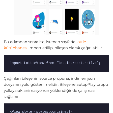
Bu adımdan sonra ise, istenen sayfada
lottie
kütüphanesi
import edilip, bileşen olarak çağırılabilir.
import LottieView from ‘lottie-react-native’;
Çağırılan bileşenin source propuna, indirilen json
dosyanın yolu gösterilmelidir. Bileşene autopPlay propu
yollayarak animasyonun yüklendiğinde çalışması
sağlanır.
<View style={styles.container}>  
