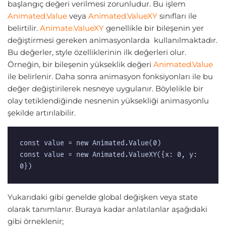
başlangıç değeri verilmesi zorunludur. Bu işlem
Animated.Value
veya
Animated.ValueXY
sınıfları ile
belirtilir.
Animate.ValueXY
genellikle bir bileşenin yer
değiştirmesi gereken animasyonlarda kullanılmaktadır.
Bu değerler, style özelliklerinin ilk değerleri olur.
Örneğin, bir bileşenin yükseklik değeri
Animated.Value
ile belirlenir. Daha sonra animasyon fonksiyonları ile bu
değer değiştirilerek nesneye uygulanır. Böylelikle bir
olay tetiklendiğinde nesnenin yüksekliği animasyonlu
şekilde artırılabilir.
const value = new Animated.Value(0)

const value = new Animated.ValueXY({x: 0, y: 
0})
Yukarıdaki gibi genelde global değişken veya state
olarak tanımlanır. Buraya kadar anlatılanlar aşağıdaki
gibi örneklenir;