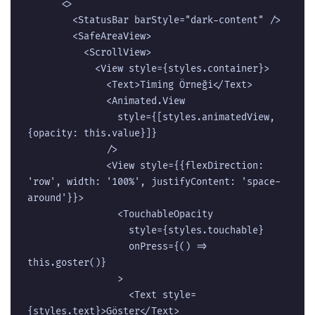
      <>  

        <StatusBar barStyle="dark-content" />  

        <SafeAreaView>  

          <ScrollView>  

            <View style={styles.container}>  

              <Text>Timing Örneği</Text>  

              <Animated.View  

                style={[styles.animatedView, 
{opacity: this.value}]}  

              />  

              <View style={{flexDirection: 
'row', width: '100%', justifyContent: 'space-
around'}}>  

                <TouchableOpacity  

                  style={styles.touchable}  

                  onPress={() => 
this.goster()}  

                >  

                  <Text style=
{styles.text}>Göster</Text>  
