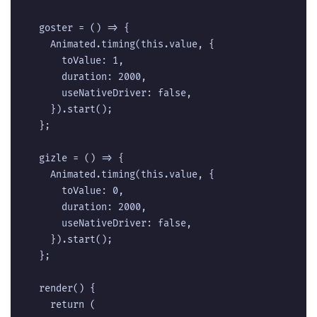
  goster = () => {  

    Animated.timing(this.value, {  

      toValue: 1,  

      duration: 2000,  

      useNativeDriver: false,  

    }).start();  

  };  

  gizle = () => {  

    Animated.timing(this.value, {  

      toValue: 0,  

      duration: 2000,  

      useNativeDriver: false,  

    }).start();  

  };  

  render() {  

    return (  
