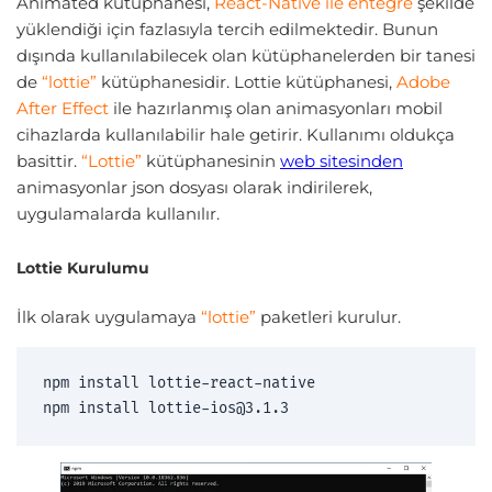
Animated kütüphanesi,
React-Native ile entegre
şekilde
yüklendiği için fazlasıyla tercih edilmektedir. Bunun
dışında kullanılabilecek olan kütüphanelerden bir tanesi
de
“lottie”
kütüphanesidir. Lottie kütüphanesi,
Adobe
After Effect
ile hazırlanmış olan animasyonları mobil
cihazlarda kullanılabilir hale getirir. Kullanımı oldukça
basittir.
“Lottie”
kütüphanesinin
web sitesinden
animasyonlar json dosyası olarak indirilerek,
uygulamalarda kullanılır.
Lottie Kurulumu
İlk olarak uygulamaya
“lottie”
paketleri kurulur.
npm install lottie-react-native

npm install lottie-ios@3.1.3