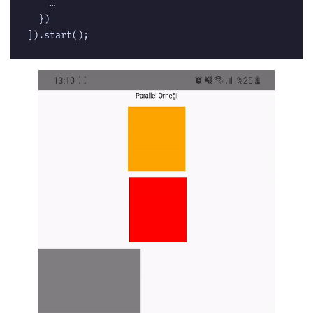
    …  

  })  

]).start();  