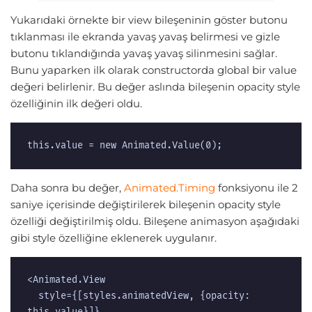
Yukarıdaki örnekte bir view bileşeninin göster butonu
tıklanması ile ekranda yavaş yavaş belirmesi ve gizle
butonu tıklandığında yavaş yavaş silinmesini sağlar.
Bunu yaparken ilk olarak constructorda global bir value
değeri belirlenir. Bu değer aslında bileşenin opacity style
özelliğinin ilk değeri oldu.
this.value = new Animated.Value(0);
Daha sonra bu değer,
Animated.Timing
fonksiyonu ile 2
saniye içerisinde değiştirilerek bileşenin opacity style
özelliği değiştirilmiş oldu. Bileşene animasyon aşağıdaki
gibi style özelliğine eklenerek uygulanır.
<Animated.View

  style={[styles.animatedView, {opacity: 