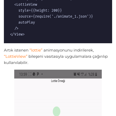
  <LottieView  

    style={{height: 200}}  

    source={require('./animate_1.json')}  

    autoPlay  

  />  

</View>
Artık istenen
“lottie”
animasyonunu indirilerek,
“LottieView”
bileşeni vasıtasıyla uygulamalara çağırılıp
kullanılabilir.