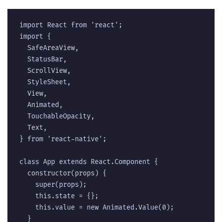
import React from 'react';  

import {  

  SafeAreaView,  

  StatusBar,  

  ScrollView,  

  StyleSheet,  

  View,  

  Animated,  

  TouchableOpacity,  

  Text,  

} from 'react-native';  

class App extends React.Component {  

  constructor(props) {  

    super(props);  

    this.state = {};  

    this.value = new Animated.Value(0);  

  }  
