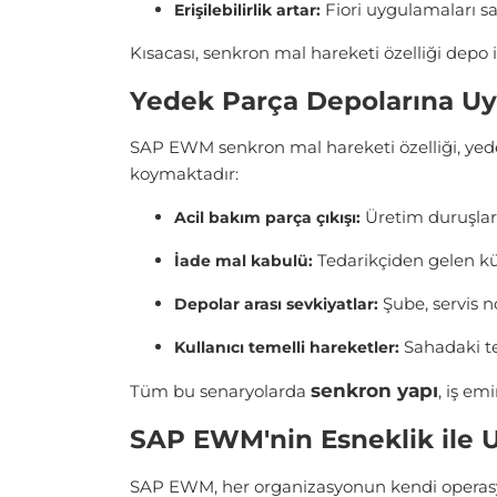
Fiori uygulamaları sa
Erişilebilirlik artar:
Kısacası, senkron mal hareketi özelliği depo 
Yedek Parça Depolarına U
SAP EWM senkron mal hareketi özelliği, yede
koymaktadır:
Üretim duruşları
Acil bakım parça çıkışı:
Tedarikçiden gelen kü
İade mal kabulü:
Şube, servis n
Depolar arası sevkiyatlar:
Sahadaki tek
Kullanıcı temelli hareketler:
senkron yapı
Tüm bu senaryolarda
, iş em
SAP EWM'nin Esneklik ile
SAP EWM, her organizasyonun kendi operasyonel 