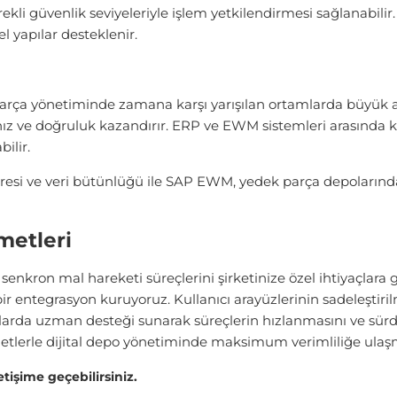
erekli güvenlik seviyeleriyle işlem yetkilendirmesi sağlanabi
l yapılar desteklenir.
k parça yönetiminde zamana karşı yarışılan ortamlarda büyük
k hız ve doğruluk kazandırır. ERP ve EWM sistemleri arasında k
ilir.
üresi ve veri bütünlüğü ile SAP EWM, yedek parça depoların
etleri
nkron mal hareketi süreçlerini şirketinize özel ihtiyaçlara 
r entegrasyon kuruyoruz. Kullanıcı arayüzlerinin sadeleştiril
arda uzman desteği sunarak süreçlerin hızlanmasını ve sürdürü
metlerle dijital depo yönetiminde maksimum verimliliğe ula
etişime geçebilirsiniz.