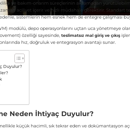
kliliği ve bakım-onarım süreçlerinin aksamadan yürütülebilme
aman aciliyet içerir ve hızlı müdahale gerektirir. Standart t
u nedenle, sistemlerin hem esnek hem de entegre çalışması bü
modülü, depo operasyonlarını uçtan uca yönetmeye olanak
vement) özelliği sayesinde,
işle
teslimatsız mal giriş ve çıkış
yonlarında hız, doğruluk ve entegrasyon avantajı sunar.
aç Duyulur?
şler?
ık
r
ine Neden İhtiyaç Duyulur?
nellikle küçük hacimli, sık tekrar eden ve dokümantasyon aç