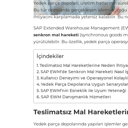
Yedek parça depoları, üretim hatlarının süre
Bu tür depolarda gerçekleşen işlemler, çoğu z
ihtiyacını karşılamada yetersiz kalabilir. B
SAP Extended Warehouse Management (EWM) 
(synchronous goods mo
senkron mal hareketi
yürütülebilir. Bu özellik, yedek parça operas
İçindekiler
Teslimatsız Mal Hareketlerine Neden İhtiy
SAP EWM’de Senkron Mal Hareketi Nasıl İ
Kullanıcı Deneyimi ve Operasyonel Kolayl
Yedek Parça Depolarına Uygun Senaryola
SAP EWM’nin Esneklik ile Uyum Yeteneği
SAP EWM Danışmanlık Hizmetleri
Teslimatsız Mal Hareketler
Yedek parça depolarında yapılan işlemler ge