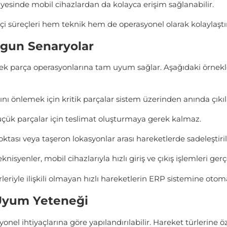
yesinde mobil cihazlardan da kolayca erişim sağlanabilir.
içi süreçleri hem teknik hem de operasyonel olarak kolaylaştır
ygun Senaryolar
k parça operasyonlarına tam uyum sağlar. Aşağıdaki örnekler,
nı önlemek için kritik parçalar sistem üzerinden anında çıkıla
çük parçalar için teslimat oluşturmaya gerek kalmaz.
oktası veya taşeron lokasyonlar arası hareketlerde sadeleştiri
nisyenler, mobil cihazlarıyla hızlı giriş ve çıkış işlemleri gerçe
irleriyle ilişkili olmayan hızlı hareketlerin ERP sistemine oto
 Uyum Yeteneği
ihtiyaçlarına göre yapılandırılabilir. Hareket türlerine özel s