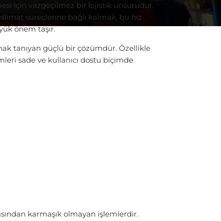
si için vazgeçilmez bir lojistik unsurudur.
eslimat süreçlerine bağlı kalmak, bu hız
yük önem taşır.
 tanıyan güçlü bir çözümdür. Özellikle
mleri sade ve kullanıcı dostu biçimde
ısından karmaşık olmayan işlemlerdir.