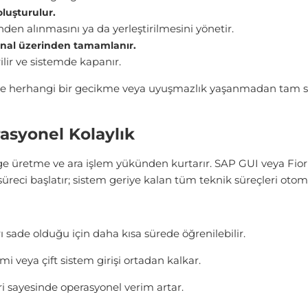
oluşturulur.
nden alınmasını ya da yerleştirilmesini yönetir.
inal üzerinden tamamlanır.
rilir ve sistemde kapanır.
e herhangi bir gecikme veya uyuşmazlık yaşanmadan tam sen
asyonel Kolaylık
lge üretme ve ara işlem yükünden kurtarır. SAP GUI veya Fiori gi
 süreci başlatır; sistem geriye kalan tüm teknik süreçleri otom
rı sade olduğu için daha kısa sürede öğrenilebilir.
 veya çift sistem girişi ortadan kalkar.
i sayesinde operasyonel verim artar.